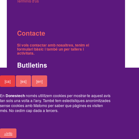
Terminis d'ús
Contacte
Si vols contactar amb nosaltres, tenim el
formulari bàsic
i també
un per tallers i
activitats
.
Butlletins
Tenim dos butlletins, un trimestral de notícies i
[ca]
[es]
[en]
un on avisem dels tallers gratuïts.
Ací pots
inscriure't o cancel·lar-ne la subscripció
.
En
Donestech
només utilitzem cookies per mostrar-te aquest avís
Funciona amb el Drupal
tan sols una volta a l'any. També fem estedísitques anonimitzades
sense cookies amb Matomo per saber que pàgines es visiten
més. No cedim cap dada a tercers.
+info
A
B
C
D