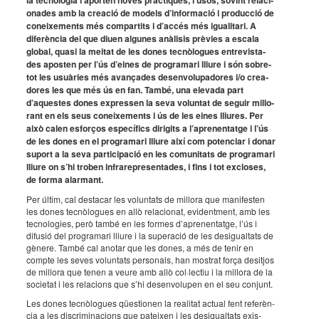
la tecno­lo­gia i apor­ten noves pràc­ti­ques, i usos, sovint rela­ci­
o­na­des amb la crea­ció de models d’in­for­ma­ció i produc­ció de
conei­xe­ments més compar­tits i d’ac­cés més igua­li­tari. A
dife­rèn­cia del que diuen algu­nes anàli­sis prèvies a escala
global, quasi la meitat de les dones tecnò­lo­gues entre­vis­ta­
des apos­ten per l’ús d’ei­nes de progra­mari lliure i són sobre­
tot les usuà­ries més avan­ça­des desen­vo­lu­pa­do­res i/o crea­
do­res les que més ús en fan. També, una elevada part
d’aques­tes dones expres­sen la seva volun­tat de seguir millo­
rant en els seus conei­xe­ments i ús de les eines lliu­res. Per
això calen esfor­ços espe­cí­fics diri­gits a l’apre­nen­tatge i l’ús
de les dones en el progra­mari lliure així com poten­ciar i donar
suport a la seva parti­ci­pa­ció en les comu­ni­tats de progra­mari
lliure on s’hi troben infra­re­pre­sen­ta­des, i fins i tot exclo­ses,
de forma alar­mant.
Per últim, cal desta­car les volun­tats de millora que mani­fes­ten
les dones tecnò­lo­gues en allò rela­ci­o­nat, evident­ment, amb les
tecno­lo­gies, però també en les formes d’apre­nen­tatge, l’ús i
difu­sió del progra­mari lliure i la supe­ra­ció de les desi­gual­tats de
gènere. També cal anotar que les dones, a més de tenir en
compte les seves volun­tats perso­nals, han mostrat força desit­jos
de millora que tenen a veure amb allò col·­lec­tiu i la millora de la
soci­e­tat i les rela­ci­ons que s’hi desen­vo­lu­pen en el seu conjunt.
Les dones tecnò­lo­gues qües­ti­o­nen la reali­tat actual fent refe­rèn­
cia a les discri­mi­na­ci­ons que patei­xen i les desi­gual­tats exis­