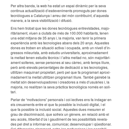
Per altra banda, la web ha estat un espai dinà­mic per la seva
conti­nua actu­a­lit­za­ció d’es­de­ve­ni­ments promo­guts per dones
tecnò­lo­gues a Cata­lu­nya i arreu del món contri­bu­int, d’aquesta
manera, a la seva visi­bi­lit­za­ció i difu­sió.
Ens hem trobat que les dones tecnò­lo­gues entre­vis­ta­des, majo­
ri­tà­ri­a­ment, viuen a ciutats de més de 100.000 habi­tants, tenen
una edat mitjana de 35 anys i, la majo­ria, van tenir la primera
expe­ri­èn­cia amb les tecno­lo­gies abans dels 20 anys. Aques­tes
dones es troben en situ­a­ció activa i ocupada, amb un nivell d’in­
gres­sos mileu­rista, amb estu­dis univer­si­ta­ris, apro­xi­ma­da­ment
la meitad tenen estu­dis tècnics i l’al­tra meitad no, són majo­ri­tà­ri­
a­ment solte­res, sense perso­nes al seu càrrec, amb temps lliure,
però amb elevats percen­tat­ges de dedi­ca­ció a les tecno­lo­gies,
utilit­zen maqui­nari propi­e­tari, però pel que fa progra­mari apro­xi­
ma­da­ment la meitat utilit­zen progra­mari lliure. També gairebé la
meitat són desen­vo­lu­pa­do­res i crea­do­res a més d’usu­à­ries i, la
majo­ria, no realit­zen la seva pràc­tica tecno­lò­gica només en soli­
tari.
Parlar de “moti­va­ci­ons” perso­nals i col·­lec­ti­ves ens fa inda­gar en
els creua­ments entre el que fa possi­ble la inclu­sió digi­tal, i el
que fa possi­ble la inclu­sió social. Aques­tes dues mesu­ren el
grau de discri­mi­na­ció, que sofreix un gènere, en rela­ció amb el
seu accés, lliber­tat d’ús i gaudi­ment de les possi­bi­li­tats reve­la­
des pel dret a infor­mar-se, comu­ni­car, desen­vo­lu­par i qües­ti­o­nar.
Cal dife­ren­ciar, clara­ment, entre les moti­va­ci­ons i les possi­bi­li­