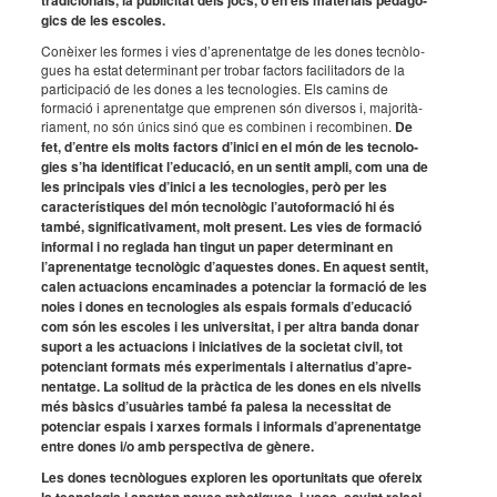
tradi­ci­o­nals, la publi­ci­tat dels jocs, o en els mate­ri­als peda­gò­
gics de les esco­les.
Conèi­xer les formes i vies d’apre­nen­tatge de les dones tecnò­lo­
gues ha estat deter­mi­nant per trobar factors faci­li­ta­dors de la
parti­ci­pa­ció de les dones a les tecno­lo­gies. Els camins de
forma­ció i apre­nen­tatge que empre­nen són diver­sos i, majo­ri­tà­
ri­a­ment, no són únics sinó que es combi­nen i recom­bi­nen.
De
fet, d’en­tre els molts factors d’inici en el món de les tecno­lo­
gies s’ha iden­ti­fi­cat l’edu­ca­ció, en un sentit ampli, com una de
les prin­ci­pals vies d’inici a les tecno­lo­gies, però per les
carac­te­rís­ti­ques del món tecno­lò­gic l’au­to­for­ma­ció hi és
també, signi­fi­ca­ti­va­ment, molt present. Les vies de forma­ció
infor­mal i no reglada han tingut un paper deter­mi­nant en
l’apre­nen­tatge tecno­lò­gic d’aques­tes dones. En aquest sentit,
calen actu­a­ci­ons enca­mi­na­des a poten­ciar la forma­ció de les
noies i dones en tecno­lo­gies als espais formals d’edu­ca­ció
com són les esco­les i les univer­si­tat, i per altra banda donar
suport a les actu­a­ci­ons i inici­a­ti­ves de la soci­e­tat civil, tot
poten­ci­ant formats més expe­ri­men­tals i alter­na­tius d’apre­
nen­tatge. La soli­tud de la pràc­tica de les dones en els nivells
més bàsics d’usu­à­ries també fa palesa la neces­si­tat de
poten­ciar espais i xarxes formals i infor­mals d’apre­nen­tatge
entre dones i/o amb pers­pec­tiva de gènere.
Les dones tecnò­lo­gues explo­ren les opor­tu­ni­tats que ofereix