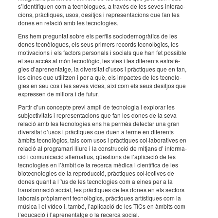
s’iden­ti­fi­quen com a tecnò­lo­gues, a través de les seves inter­ac­
ci­ons, pràc­ti­ques, usos, desit­jos i repre­sen­ta­ci­ons que fan les
dones en rela­ció amb les tecno­lo­gies.
Ens hem pregun­tat sobre els perfils soci­o­de­mo­grà­fics de les
dones tecnò­lo­gues, els seus primers records tecno­lò­gics, les
moti­va­ci­ons i els factors perso­nals i soci­als que han fet possi­ble
el seu accés al món tecno­lò­gic, les vies i les dife­rents estra­tè­
gies d’apre­nen­tatge, la diver­si­tat d’usos i pràc­ti­ques que en fan,
les eines que utilit­zen i per a què, els impac­tes de les tecno­lo­
gies en seu cos i les seves vides, així com els seus desit­jos que
expres­sen de millora i de futur.
Partir d’un concepte previ ampli de tecno­lo­gia i explo­rar les
subjec­ti­vi­tats i repre­sen­ta­ci­ons que fan les dones de la seva
rela­ció amb les tecno­lo­gies ens ha permès detec­tar una gran
diver­si­tat d’usos i pràc­ti­ques que duen a terme en dife­rents
àmbits tecno­lò­gics, tals com usos i pràc­ti­ques col·­la­bo­ra­ti­ves en
rela­ció al progra­mari lliure i la cons­truc­ció de mitjans d’ infor­ma­
ció i comu­ni­ca­ció alter­na­tius, qües­ti­ons de l’apli­ca­ció de les
tecno­lo­gies en l’àm­bit de la recerca mèdica i cien­tí­fica de les
biotec­no­lo­gies de la repro­duc­ció, pràc­ti­ques col·­lec­ti­ves de
dones quant a l´'us de les tecno­lo­gies com a eines per a la
trans­for­ma­ció social, les pràc­ti­ques de les dones en els sectors
labo­rals pròpi­a­ment tecno­lò­gics, pràc­ti­ques artís­ti­ques com la
música i el vídeo i, també, l’apli­ca­ció de les TICs en àmbits com
l’edu­ca­ció i l’apre­nen­tatge o la recerca social.