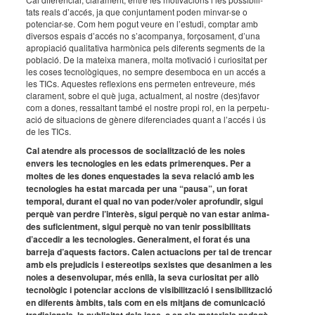
tats reals d’ac­cés, ja que conjun­ta­ment poden minvar-se o
poten­ciar-se. Com hem pogut veure en l’es­tudi, comp­tar amb
diver­sos espais d’ac­cés no s’acom­pa­nya, forço­sa­ment, d’una
apro­pi­a­ció quali­ta­tiva harmò­nica pels dife­rents segments de la
pobla­ció. De la mateixa manera, molta moti­va­ció i curi­o­si­tat per
les coses tecno­lò­gi­ques, no sempre desem­boca en un accés a
les TICs. Aques­tes refle­xi­ons ens perme­ten entre­veure, més
clara­ment, sobre el què juga, actu­al­ment, al nostre (des)favor
com a dones, ressal­tant també el nostre propi rol, en la perpe­tu­
a­ció de situ­a­ci­ons de gènere dife­ren­ci­a­des quant a l’ac­cés i ús
de les TICs.
Cal aten­dre als proces­sos de soci­a­lit­za­ció de les noies
envers les tecno­lo­gies en les edats prime­ren­ques. Per a
moltes de les dones enques­ta­des la seva rela­ció amb les
tecno­lo­gies ha estat marcada per una “pausa”, un forat
tempo­ral, durant el qual no van poder/voler apro­fun­dir, sigui
perquè van perdre l’in­te­rès, sigui perquè no van estar anima­
des sufi­ci­ent­ment, sigui perquè no van tenir possi­bi­li­tats
d’ac­ce­dir a les tecno­lo­gies. Gene­ral­ment, el forat és una
barreja d’aquests factors. Calen actu­a­ci­ons per tal de tren­car
amb els preju­di­cis i este­re­o­tips sexis­tes que desa­ni­men a les
noies a desen­vo­lu­par, més enllà, la seva curi­o­si­tat per allò
tecno­lò­gic i poten­ciar acci­ons de visi­bi­lit­za­ció i sensi­bi­lit­za­ció
en dife­rents àmbits, tals com en els mitjans de comu­ni­ca­ció