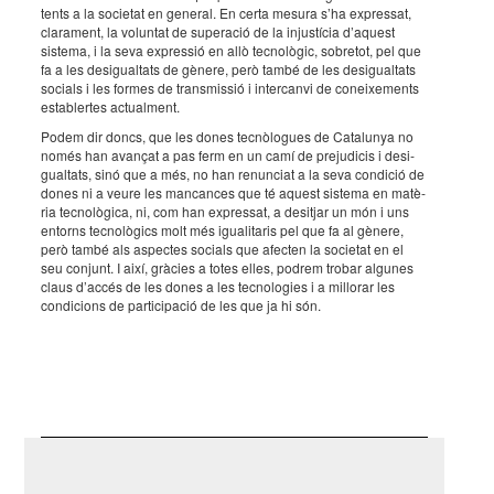
tents a la soci­e­tat en gene­ral. En certa mesura s’ha expres­sat,
clara­ment, la volun­tat de supe­ra­ció de la injus­tí­cia d’aquest
sistema, i la seva expres­sió en allò tecno­lò­gic, sobre­tot, pel que
fa a les desi­gual­tats de gènere, però també de les desi­gual­tats
soci­als i les formes de trans­mis­sió i inter­canvi de conei­xe­ments
esta­bler­tes actu­al­ment.
Podem dir doncs, que les dones tecnò­lo­gues de Cata­lu­nya no
només han avan­çat a pas ferm en un camí de preju­di­cis i desi­
gual­tats, sinó que a més, no han renun­ciat a la seva condi­ció de
dones ni a veure les mancan­ces que té aquest sistema en matè­
ria tecno­lò­gica, ni, com han expres­sat, a desit­jar un món i uns
entorns tecno­lò­gics molt més igua­li­ta­ris pel que fa al gènere,
però també als aspec­tes soci­als que afec­ten la soci­e­tat en el
seu conjunt. I així, gràcies a totes elles, podrem trobar algu­nes
claus d’ac­cés de les dones a les tecno­lo­gies i a millo­rar les
condi­ci­ons de parti­ci­pa­ció de les que ja hi són.