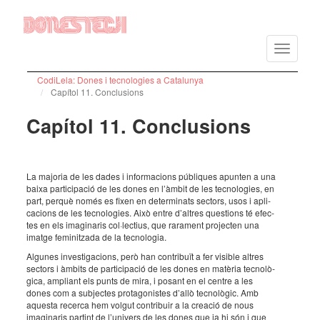
Vés
al
Toggle
contingut
navigatio
CodiLela: Dones i tecnologies a Catalunya
Capítol 11. Conclusions
Capítol 11. Conclusions
La majo­ria de les dades i infor­ma­ci­ons públi­ques apun­ten a una
baixa parti­ci­pa­ció de les dones en l’àm­bit de les tecno­lo­gies, en
part, perquè només es fixen en deter­mi­nats sectors, usos i apli­
ca­ci­ons de les tecno­lo­gies. Això entre d’al­tres ques­ti­ons té efec­
tes en els imagi­na­ris col·­lec­tius, que rara­ment projec­ten una
imatge femi­nit­zada de la tecno­lo­gia.
Algu­nes inves­ti­ga­ci­ons, però han contri­buït a fer visi­ble altres
sectors i àmbits de parti­ci­pa­ció de les dones en matè­ria tecno­lò­
gica, ampli­ant els punts de mira, i posant en el centre a les
dones com a subjec­tes prota­go­nis­tes d’allò tecno­lò­gic. Amb
aquesta recerca hem volgut contri­buir a la crea­ció de nous
imagi­na­ris partint de l’uni­vers de les dones que ja hi són i que