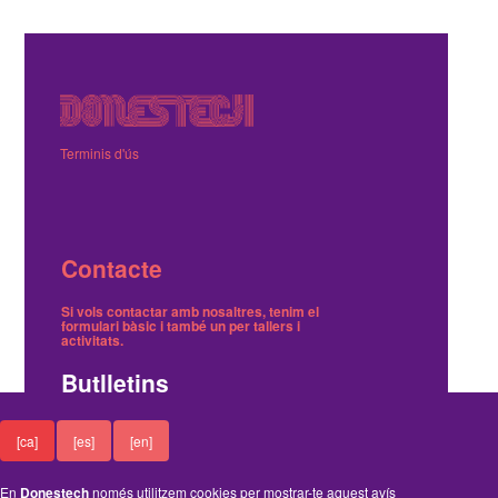
Terminis d'ús
Contacte
Si vols contactar amb nosaltres, tenim el
formulari bàsic
i també
un per tallers i
activitats
.
Butlletins
Tenim dos butlletins, un trimestral de notícies i
[ca]
[es]
[en]
un on avisem dels tallers gratuïts.
Ací pots
inscriure't o cancel·lar-ne la subscripció
.
En
Donestech
només utilitzem cookies per mostrar-te aquest avís
Funciona amb el Drupal