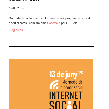
17/06/2025
Dones­Tech col·­la­bo­rem en traduc­ci­ons de progra­mari de codi
obert al català, com ara amb
Soft­ca­talà
per l’F-Droid…
Llegir més