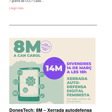
7 grams de CO₂? Cada…
Llegir més
DonesTech: 8M – Xerrada autodefensa