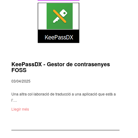
KeePassDX - Gestor de contrasenyes
FOSS
03/04/2025
Una altra col·­la­bo­ra­ció de traduc­ció a una apli­ca­ció que està a
l’…
Llegir més