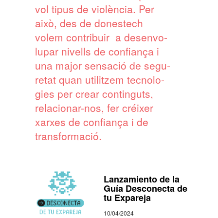
vol tipus de violèn­cia. Per
això, des de dones­tech
volem contri­buir a desen­vo­
lu­par nivells de confi­ança i
una major sensa­ció de segu­
re­tat quan utilit­zem tecno­lo­
gies per crear contin­guts,
rela­ci­o­nar-nos, fer créi­xer
xarxes de confi­ança i de
trans­for­ma­ció.
Lanzamiento de la
Guía Desconecta de
tu Expareja
10/04/2024