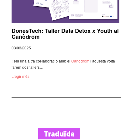
DonesTech: Taller Data Detox x Youth al
Canòdrom
03/03/2025
Fem una altra col·­la­bo­ra­ció amb el
Canò­drom
i aquesta volta
farem dos tallers…
Llegir més