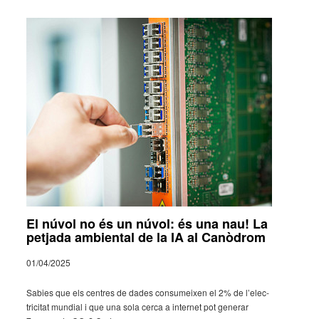
El núvol no és un núvol: és una nau! La
petjada ambiental de la IA al Canòdrom
01/04/2025
Sabies que els centres de dades consu­mei­xen el 2% de l’elec­
tri­ci­tat mundial i que una sola cerca a inter­net pot gene­rar