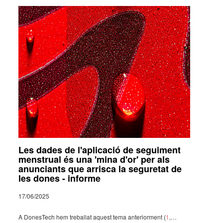
Les dades de l'aplicació de seguiment
menstrual és una 'mina d'or' per als
anunciants que arrisca la seguretat de
les dones - informe
17/06/2025
A Dones­Tech hem treba­llat aquest tema ante­ri­or­ment (
1
,…