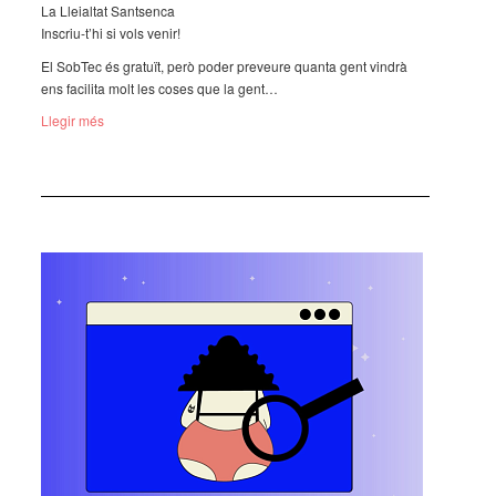
La Lleial­tat Sant­senca
Inscriu-t’hi si vols venir!
El SobTec és gratuït, però poder preveure quanta gent vindrà
ens faci­lita molt les coses que la gent…
Llegir més