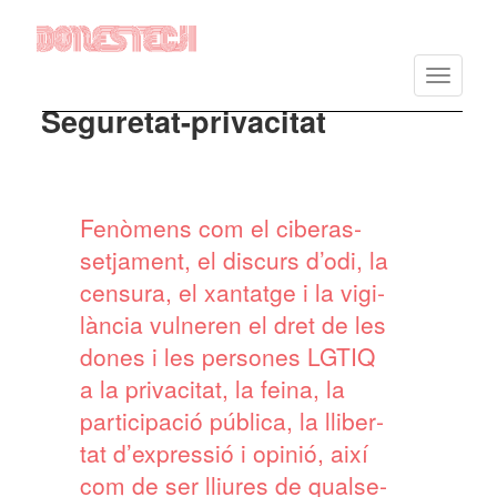
Vés
al
Toggle
contingut
navigatio
Seguretat-privacitat
Fenò­mens com el cibe­ras­
set­ja­ment, el discurs d’odi, la
censura, el xantatge i la vigi­
làn­cia vulne­ren el dret de les
dones i les perso­nes LGTIQ
a la priva­ci­tat, la feina, la
parti­ci­pa­ció pública, la lliber­
tat d’ex­pres­sió i opinió, així
com de ser lliu­res de qual­se­