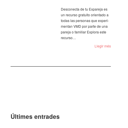
Desco­necta de tu Expa­reja es
un recurso gratuito orien­tado a
todas las perso­nas que expe­ri­
men­tan VMD por parte de una
pareja o fami­liar Explora este
recurso…
Llegir més
Últi­mes entra­des