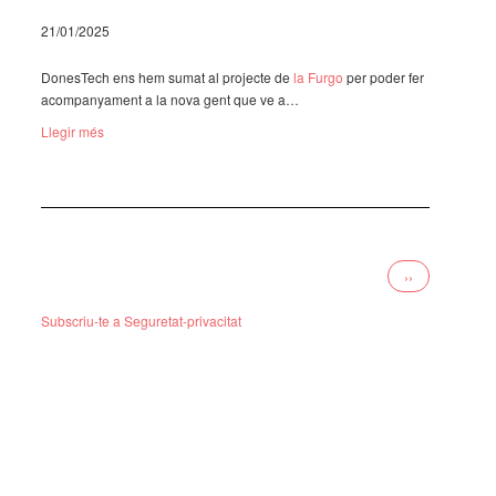
21/01/2025
Dones­Tech ens hem sumat al projecte de
la Furgo
per poder fer
acom­pa­nya­ment a la nova gent que ve a…
Llegir més
Paginació
Pàgina
››
següent
Subscriu-te a Seguretat-privacitat