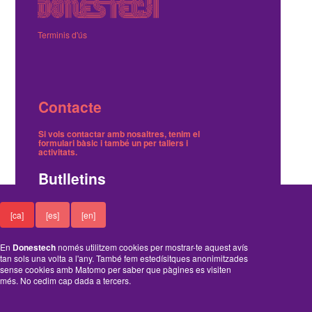
Terminis d'ús
Contacte
Si vols contactar amb nosaltres, tenim el
formulari bàsic
i també
un per tallers i
activitats
.
Butlletins
Tenim dos butlletins, un trimestral de notícies i
[ca]
[es]
[en]
un on avisem dels tallers gratuïts.
Ací pots
inscriure't o cancel·lar-ne la subscripció
.
En
Donestech
només utilitzem cookies per mostrar-te aquest avís
Funciona amb el Drupal
tan sols una volta a l'any. També fem estedísitques anonimitzades
sense cookies amb Matomo per saber que pàgines es visiten
més. No cedim cap dada a tercers.