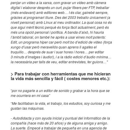
penjar un vídeo a la xarxa, com gravar un vídeo amb càmera
digital i elaborar després un curt, pujar fitxers per FTP, treballar
(més endavant) amb editores web… I és clar, gairebé sempre,
gràcies al programari lliure. Des del 2003 treballo únicament (a
nivell personal) amb Linux al meu ordinador. La qual cosa no és
que sigui mèrit tècnic perquè és força fàcil actualment, però és
més una opció personal i política. A banda d’això, hi hauria
l’àmbit laboral, on també he après a usar eines molt potents:
Edit, un programa hiper car però molt bo d’edició de vídeo (força
xungo d’usar però meravellós quan aprens li agafes el
truquillo… després de suar i suar hores i hores… per editar
3 minuts d’imatges i àudio!), i a la ràdio edició d’àudio mínima…
la necessària per talls de veu, editar entrevistes, fer guions…"
> Para trabajar con herramientas que me hicieran
la vida más sencilla y fácil ( costes menores etc.):
“
por no pagarle a un editor de sonido y grabar a la hora que se
me ocurriera en mi casa”
“
Me facilitaban la vida, el trabajo, los estudios, soy curiosa y me
gustan las máquinas.
- Autodidacta y con ayuda inicial y puntual del informático de la
compañía (hace más de 20 años) y de alguna amiga y amigo.
La suerte. Empecé a trabajar de pequeña en una agencia de