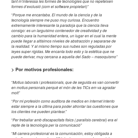
tant m’interessa les formes de tecnologies que no repeteixen
formes d’exclusió (com el software propietari)”
“
Porque me encantaba. El mundo de la ciencia y de la
tecnología siempre me puso muy curiosa. Encuentro
extremamente interesante la paradoja que la ciencia lleva
consigo: es un larguísimo contenedor de creatividad y de
cambio para la humanidad entera, un lugar en el cual la mente
puede llegar a altísimos niveles de abstracción y separarse de
la realidad. Y al mismo tiempo sus nubes son reguladas por
leyes super rígidas. Me encanta todo esto y la estética que ne
puede derivar, muy cercana a aquella del Sado – masoquismo”
> Por motivos profesionales:
“
Motius laborals i professionals, que de seguida es van convertir
en motius personals perquè el món de les TICs em va agradar
molt”
“
Por mi profesión como auditora de medios en internet intento
estar siempre a la última para poder afrontar las cuestiones que
los clientes me pueden plantear.”
“
Per treballar amb discapacitats fisics ( paralisis cerebral) era el
repte de la tecnologia per la comunicació”
“
Mi carrera profesional es la comunicación, estoy obligada a