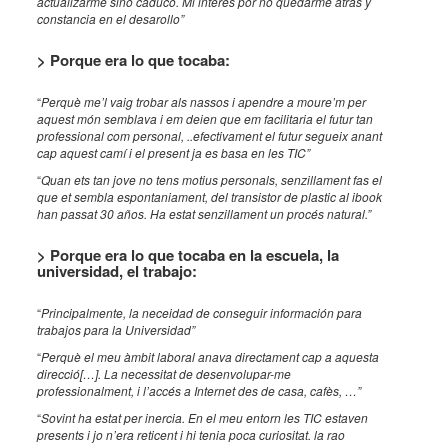
actualizarme sino caduco. Mi interés por no quedarme atrás y
constancia en el desarollo”
> Porque era lo que tocaba:
“
Perquè me’l vaig trobar als nassos i apendre a moure’m per
aquest món semblava i em deien que em facilitaria el futur tan
professional com personal, ..efectivament el futur segueix anant
cap aquest camí i el present ja es basa en les TIC”
“
Quan ets tan jove no tens motius personals, senzillament fas el
que et sembla espontaniament, del transistor de plastic al ibook
han passat 30 años. Ha estat senzillament un procés natural.”
> P
orque era lo que tocaba en la escuela, la
universidad, el trabajo:
“
Principalmente, la neceidad de conseguir información para
trabajos para la Universidad”
“
Perquè el meu àmbit laboral anava directament cap a aquesta
direcció[…]. La necessitat de desenvolupar-me
professionalment, i l’accés a Internet des de casa, cafès, …”
“
Sovint ha estat per inercia. En el meu entorn les TIC estaven
presents i jo n’era reticent i hi tenia poca curiositat. la rao