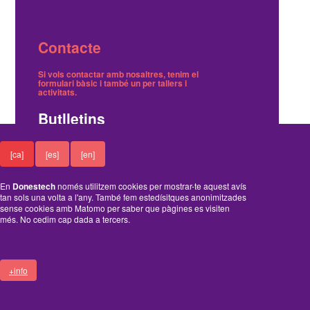
Contacte
Si vols contactar amb nosaltres, tenim el
formulari bàsic
i també
un per tallers i
activitats
.
Butlletins
Tenim dos butlletins, un trimestral de notícies i
[ca]
[es]
[en]
un on avisem dels tallers gratuïts.
Ací pots
inscriure't o cancel·lar-ne la subscripció
.
En
Donestech
només utilitzem cookies per mostrar-te aquest avís
Funciona amb el Drupal
tan sols una volta a l'any. També fem estedísitques anonimitzades
sense cookies amb Matomo per saber que pàgines es visiten
més. No cedim cap dada a tercers.
+info
A
B
C
D
ENTRA