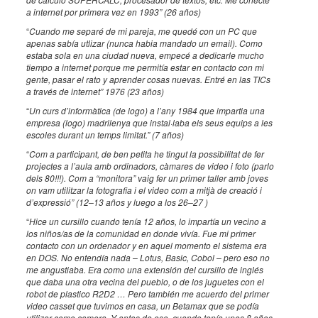
a internet por primera vez en 1993” (26 años)
“
Cuando me separé de mi pareja, me quedé con un PC que
apenas sabía utlizar (nunca habia mandado un email). Como
estaba sola en una ciudad nueva, empecé a dedicarle mucho
tiempo a internet porque me permitía estar en contacto con mi
gente, pasar el rato y aprender cosas nuevas. Entré en las TICs
a través de internet” 1976 (23 años)
“
Un curs d’informàtica (de logo) a l’any 1984 que impartia una
empresa (logo) madrilenya que instal·laba els seus equips a les
escoles durant un temps limitat.” (7 años)
“
Com a participant, de ben petita he tingut la possibilitat de fer
projectes a l’aula amb ordinadors, càmares de video i foto (parlo
dels 80!!!). Com a “monitora” vaig fer un primer taller amb joves
on vam utilitzar la fotografia i el video com a mitjà de creació i
d’expressió” (12–13 años y luego a los 26–27 )
“
Hice un cursillo cuando tenía 12 años, lo impartía un vecino a
los niños/as de la comunidad en donde vivía. Fue mi primer
contacto con un ordenador y en aquel momento el sistema era
en DOS. No entendía nada – Lotus, Basic, Cobol – pero eso no
me angustiaba. Era como una extensión del cursillo de inglés
que daba una otra vecina del pueblo, o de los juguetes con el
robot de plastico R2D2 … Pero también me acuerdo del primer
video casset que tuvimos en casa, un Betamax que se podía
utilizar como camera. Y antes de eso, cuando tenía unos 8 años,