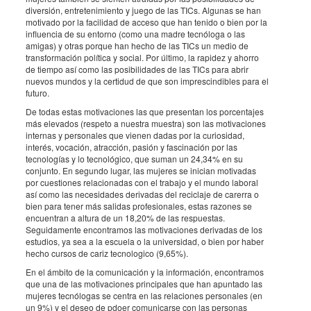
diversión, entretenimiento y juego de las TICs. Algunas se han
motivado por la facilidad de acceso que han tenido o bien por la
influencia de su entorno (como una madre tecnóloga o las
amigas) y otras porque han hecho de las TICs un medio de
transformación política y social. Por último, la rapidez y ahorro
de tiempo así como las posibilidades de las TICs para abrir
nuevos mundos y la certidud de que son imprescindibles para el
futuro.
De todas estas motivaciones las que presentan los porcentajes
más elevados (respeto a nuestra muestra) son las motivaciones
internas y personales que vienen dadas por la curiosidad,
interés, vocación, atracción, pasión y fascinación por las
tecnologías y lo tecnológico, que suman un 24,34% en su
conjunto. En segundo lugar, las mujeres se inician motivadas
por cuestiones relacionadas con el trabajo y el mundo laboral
así como las necesidades derivadas del reciclaje de carerra o
bien para tener más salidas profesionales, estas razones se
encuentran a altura de un 18,20% de las respuestas.
Seguidamente encontramos las motivaciones derivadas de los
estudios, ya sea a la escuela o la universidad, o bien por haber
hecho cursos de cariz tecnologico (9,65%).
En el ámbito de la comunicación y la información, encontramos
que una de las motivaciones principales que han apuntado las
mujeres tecnólogas se centra en las relaciones personales (en
un 9%) y el deseo de pdoer comunicarse con las personas