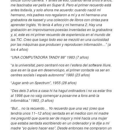
me fascinaba ver pelis en Super 8. Pero el primer recuerdo está
antes todavía, y solo ahora me acuerdo: cuando nació mi
hermano, mis padres nos regalaron a mi y a mi hermana una
grabadora de kasset y una colección de libros con cintas para
aprender inglés. Yo tenía 4 años y mi hermana 2. Hay una
grabación en improvisamos poesías inventadas en la grabadora
y, si, este es mi primer recuerdo de experiencia en el mundo de
las TIC. Creo que luego todo eso se mezcló en una curiosidad
por las máquinas que producen y reproducen información…” (a
los 4 años)
“
UNA COMPUTADORA TANDY 88” 1983 (7 años)
“
a la universitat, pero centrant-nos en l’esfera del software lliure,
que es en la que em desenvolupo, el primer contacte va ser en
centres socials i espais autonoms” 1980 (23 años)
“
Jugar amb un Spectrum”, 1955 (28 años)
“
Des dels 3 años a casa hi ha hagut ordinadors i no va estar fins
al 1998 que no vaig començar a posar-me a fons amb la
informàtica.” 1983, (3 años)
“
Buf… no la recuerdo… Yo recuerdo que una vez (creo que
tendría unos 11–12 años) sentada en el medico con mi madre
me preguntó que quería ser de mayor y miré hacía una mujer
que estaba sentada escribiendo en un ordenador y le dije a mi
madre “yo quiero hacer eso”. Desde entonces me compraron un