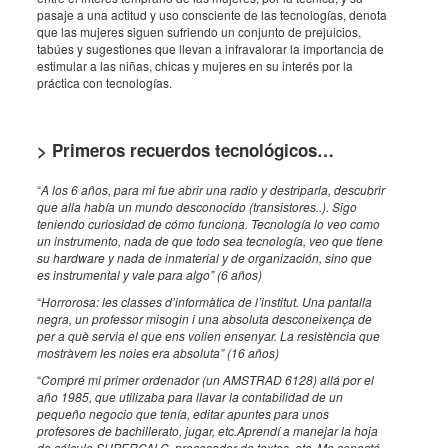
pasaje a una actitud y uso consciente de las tecnologías, denota
que las mujeres siguen sufriendo un conjunto de prejuicios,
tabúes y sugestiones que llevan a infravalorar la importancia de
estimular a las niñas, chicas y mujeres en su interés por la
práctica con tecnologías.
> Primeros recuerdos tecnológicos…
“
A los 6 años, para mi fue abrir una radio y destriparla, descubrir
que alla había un mundo desconocido (transistores..). Sigo
teniendo curiosidad de cómo funciona. Tecnología lo veo como
un instrumento, nada de que todo sea tecnología, veo que tiene
su hardware y nada de inmaterial y de organización, sino que
es instrumental y vale para algo” (6 años)
“
Horrorosa: les classes d’informàtica de l’institut. Una pantalla
negra, un professor misogin i una absoluta desconeixença de
per a què servia el que ens volien ensenyar. La resistència que
mostràvem les noies era absoluta” (16 años)
“
Compré mi primer ordenador (un AMSTRAD 6128) allá por el
año 1985, que utilizaba para llavar la contabilidad de un
pequeño negocio que tenía, editar apuntes para unos
profesores de bachillerato, jugar, etc.Aprendí a manejar la hoja
de cálculo SUPERCALC, procesador de textos, etc. Me conecté