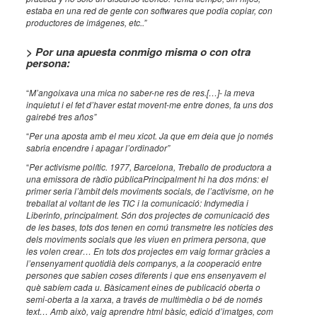
estaba en una red de gente con softwares que podia copiar, con
productores de imágenes, etc..”
> Por una apuesta conmigo misma o con otra
persona:
“
M’angoixava una mica no saber-ne res de res.[…]- la meva
inquietut i el fet d’haver estat movent-me entre dones, fa uns dos
gairebé tres años”
“
Per una aposta amb el meu xicot. Ja que em deia que jo només
sabria encendre i apagar l’ordinador”
“
Per activisme polític. 1977, Barcelona, Treballo de productora a
una emissora de ràdio públicaPrincipalment hi ha dos móns: el
primer seria l’àmbit dels moviments socials, de l’activisme, on he
treballat al voltant de les TIC i la comunicació: Indymedia i
Liberinfo, principalment. Són dos projectes de comunicació des
de les bases, tots dos tenen en comú transmetre les notícies des
dels moviments socials que les viuen en primera persona, que
les volen crear… En tots dos projectes em vaig formar gràcies a
l’ensenyament quotidià dels companys, a la cooperació entre
persones que sabien coses diferents i que ens ensenyavem el
què sabíem cada u. Bàsicament eines de publicació oberta o
semi-oberta a la xarxa, a través de multimèdia o bé de només
text… Amb això, vaig aprendre html bàsic, edició d’imatges, com