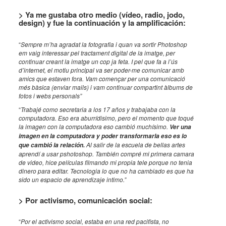
> Ya me gustaba otro medio (vídeo, radio, jodo,
design) y fue la continuación y la amplificación
:
“
Sempre m’ha agradat la fotografia i quan va sortir Photoshop
em vaig interessar pel tractament digital de la imatge, per
continuar creant la imatge un cop ja feta. I pel que fa a l’ús
d’internet, el motiu principal va ser poder-me comunicar amb
amics que estaven fora. Vam començar per una comunicació
més bàsica (enviar mails) i vam continuar compartint àlbums de
fotos i webs personals”
“
Trabajé como secretaria a los 17 años y trabajaba con la
computadora. Eso era aburrídisimo, pero el momento que toqué
la imagen con la computadora eso cambió muchísimo.
Ver una
imagen en la computadora y poder transformarla eso es lo
Al salir de la escuela de bellas artes
que cambió la relación.
aprendí a usar pshotoshop. También compré mi primera camara
de video, hice películas filmando mi propia tele porque no tenia
dinero para editar. Tecnologia lo que no ha cambiado es que ha
sido un espacio de aprendizaje intimo.”
> Por activismo, comunicación social:
“
Por el activismo social, estaba en una red pacifista, no