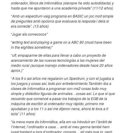
ordenador, libros de informática (siempre he sido autodidacta) y
hasta que me apuntaron a una academia privada” (11/12 años)
“
Amb un espectrum vaig programa en BASIC un joc molt simple
de preguntes amb opcions que evaluava la resposta i deia si
era correcte”. (13 años)
“
Jugar als comecocos”
“
writing text and playing a game on a ABC 80 (must have been
in the eighties sometime)”
“
uff, empaparme de ellas para llevar a cabo un proyecto de
acercamiento de las nuevas tecnologías a las mujeres del
medio rural (aunque manejo ordenadores desde hace 20 años
aprox.)”
“
A los 9 o así años me regalaron un Spectrum, y con el jugaba a
los juegos y cosas así, todo por entretenimiento.También iba a
clases de informatica a programar con ms2 cosas todo muy
simple y didáctico figuras de animales…cosas así. Lo que si que
recuerdo que comencé a pasar los trabajos de la EGB de la
máquina de escribir al ordenador muy rápido, primero me
ayudaban y a los 11 o así me dijeron nena, ahora te toca a tí
sola” (11 años)
“
la meva mare és informàtica, ella em va introduir en l’àmbit de
l’internet, l’ordinador a casa… amb el meu germa també hem
jugat bastant a jocs d’ordinador, consola… ell més que jo, però