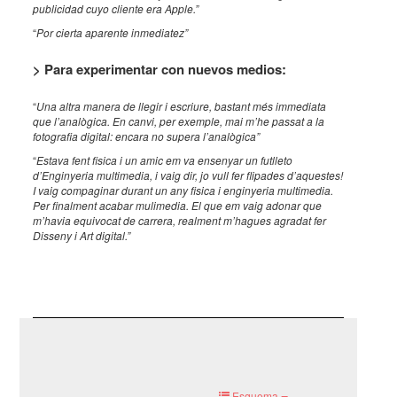
publicidad cuyo cliente era Apple.”
“
Por cierta aparente inmediatez”
> Para experimentar con nuevos medios:
“
Una altra manera de llegir i escriure, bastant més immediata
que l’analògica. En canvi, per exemple, mai m’he passat a la
fotografia digital: encara no supera l’analògica”
“
Estava fent fisica i un amic em va ensenyar un futlleto
d’Enginyeria multimedia, i vaig dir, jo vull fer flipades d’aquestes!
I vaig compaginar durant un any fisica i enginyeria multimedia.
Per finalment acabar mulimedia. El que em vaig adonar que
m’havia equivocat de carrera, realment m’hagues agradat fer
Disseny i Art digital.”
Esquema