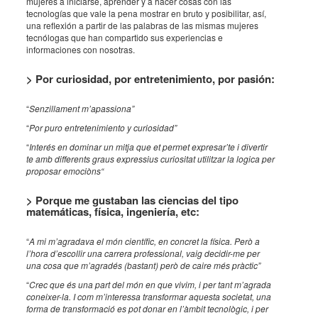
mujeres a iniciarse, aprender y a hacer cosas con las
tecnologías que vale la pena mostrar en bruto y posibilitar, así,
una reflexión a partir de las palabras de las mismas mujeres
tecnólogas que han compartido sus experiencias e
informaciones con nosotras.
> Por curiosidad, por entretenimiento, por pasión:
“
Senzillament m’apassiona”
“
Por puro entretenimiento y curiosidad”
“
Interés en dominar un mitja que et permet expresar’te i divertir
te amb differents graus expressius curiositat utilitzar la logica per
proposar emociòns“
> Porque me gustaban las ciencias del tipo
matemáticas, física, ingeniería, etc:
“
A mi m’agradava el món científic, en concret la física. Però a
l’hora d’escollir una carrera professional, vaig decidir-me per
una cosa que m’agradés (bastant) però de caire més pràctic”
“
Crec que és una part del món en que vivim, i per tant m’agrada
coneixer-la. I com m’interessa transformar aquesta societat, una
forma de transformació es pot donar en l’àmbit tecnològic, i per