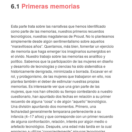
6.1
Primeras memorias
Esta parte trata sobre las narrativas que hemos identificado
como parte de las memorias, nuestros primeros recuerdos
tecnológicos, nuestras magdalenas de Proust. No lo planteamos
simplemente desde algún sentimentalismo sobre aquellos
“maravillosos años”. Queríamos, más bien, fomentar un ejercicio
de memoria que haga emerger los imaginarios sumergidos en
el olvido. Nuestro trabajo sobre las memorias es analítico y
político. Sabemos que la participación de las mujeres en diseño
y desarrollo de tecnologías y ciencias ha sido sistemática e
historicamente denigrada, minimizada o borrada. Excavar en el
rol, y protagonismo, de las mujeres que trabajaron en ello, nos
plantea también el deber de estimular nuestras propias
memorias. Es interesante ver que una gran parte de las
mujeres, que nos han ofrecido su tiempo contestando a nuestro
cuestionario, han apuntado dos fechas en relación a su primer
recuerdo de alguna “cosa” o de algún “aquello” tecnológico.
Una división apuntando dos momentos. Primero, una
fecha/edad generalmente temparana perteneciente a su
infancia (4–17 años) y que corresponde con un primer recuerdo
de alguna confrontación, relación, interés por algún medio o
artefacto tecnológico. Después, una edad más tardía en la cual
empiezan a utilizar “conscientemente” algunas tecnologías.