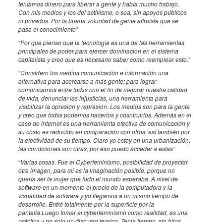
teníamos dinero para liberar a gente y había mucho trabajo.
Con mis medios y los del activismo, o sea, sin apoyos públicos
ni privados. Por la buena voluntad de gente altruista que se
pasa el conocimiento”
“
Por que pienso que la tecnología es una de las herramientas
principales de poder para ejercer dominacion en el sistema
capitalista y creo que es necesario saber como reemplear esto.”
“
Considero los medios comunicación e información una
alternativa para acercarse a más gente; para lograr
comunicarnos entre todxs con el fin de mejorar nuestra calidad
de vida, denunciar las injusticias, una herramienta para
visibilizar la opresión y represión. Los medios son para la gente
y creo que todxs podemos hacerlos y cosntruirlos. Además en el
caso de internet es una herramienta efectiva de comunicación y
su costo es reducido en comparación con otros; así también por
la efectividad de su tiempo. Claro yo estoy en una urbanización,
las condiciones son otras, por eso puedo acceder a estas”
“
Varias cosas. Fue el Cyberfeminismo, posibilidad de proyectar
otra imagen, para mi es la imaginación posible, porque no
quería ser la mujer que todo el mundo esperaba. A nivel de
software en un momento el precio de la computadora y la
visualidad de software y yo llegamos a un mismo tiempo de
desarrollo. Entré totalmente por la superficie por la
pantalla.Luego tomar el cyberfeminismo como realidad, es una
práctica y no solo un discurso teorico. Tenia tiempo, sin hijos,