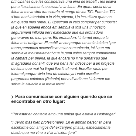
principal es que les considerava una eina de treball, i les usava
per a l’estricatment necessari a la feina. En quant sortia de la
feina la meva vida transcorria al marge de les TIC. Pero les TIC
s’han anat introduint a la vida privada, i jo les utilitzo quan no
em queda mes remei. El Spectrum el vaig comprar per curiositat
ja que en aquella epoca em semblava tota una innovacio,
segurament influida per l’expectacio que els ordinadors
generaven en mon pare. Els ordinadors i internet perque la
feina m’hi obligava. El mobil va ser perque no tenia telefon i per
raons personals necessitava estar comunicada, tot i que em
semblava molt malament que la gent estes sempre comunicada.
la camara per pijeria, ja que encara no li he donat l’us que
m’agradaria donar-li, que era per a fer videos per a un projecte
de feina que mai ha tingut lloc finalment. Escoltar radio per
internet perque vivia fora de catalunya i volia escoltar
programes catalans (Polonia) per a divertir-me i informar-me
sobre la situacio a la meva terra“
> Para comunicarse con alguien querido que se
encontraba en otro lugar:
“
Per estar en contacte amb una amiga que estava a l’estranger”
“
Fueron más bien profesionales. En el ámbito personal, para
escribirme con amigos del extranjero (mails), especialmente
desde que me vine a vivir al extranjero”