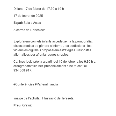
Dilluns 17 de febrer de 17.30 a 19 h
17 de febrer de 2025
Espai:
Sala d’Ac­tes
A càrrec de Dones­tech
Explo­ra­rem com els infants acce­dei­xen a la porno­gra­fia,
els este­re­o­tips de gènere a inter­net, les addic­ci­ons i les
violèn­cies digi­tals, i propo­sa­rem estra­tè­gies i respos­tes
alter­na­ti­ves per afron­tar aquests reptes.
Cal inscrip­ció prèvia a partir del 10 de febrer a les 9.30 h a
ccsa­gra­da­fa­mi­lia.net, presen­ci­al­ment o bé trucant al
934 508 917.
#Confe­rèn­cies #Parle­mIn­fàn­cia
Imatge de l’ac­ti­vi­tat: Il·lus­tra­ció de Tere­seta
Preu:
Gratuït