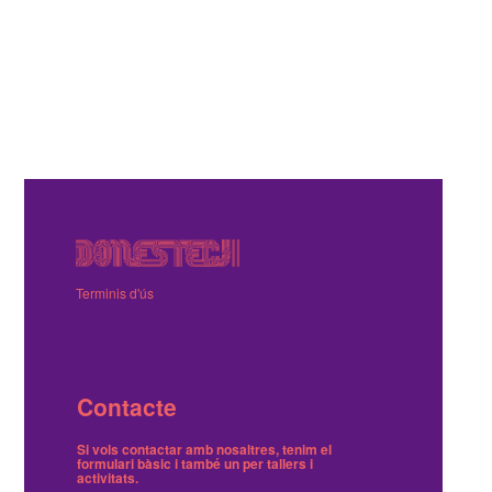
Terminis d'ús
Contacte
Si vols contactar amb nosaltres, tenim el
formulari bàsic
i també
un per tallers i
activitats
.