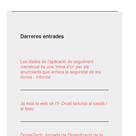
Darreres entrades
Les dades de l'aplicació de seguiment
menstrual és una 'mina d'or' per als
anunciants que arrisca la seguretat de les
dones - informe
Ja està la web de l'F-Droid taduïda al català i
al basc
DonesTech: Jornada de Dinamització de la