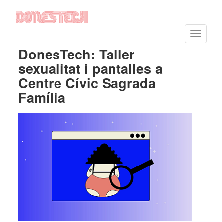
Vés
al
Toggle
contingut
navigatio
DonesTech: Taller
sexualitat i pantalles a
Centre Cívic Sagrada
Família
Imatge