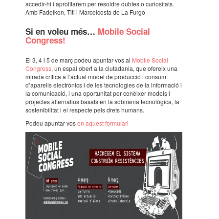
acce­dir-hi i apro­fi­ta­rem per resol­dre dubtes o curi­o­si­tats.
Amb Fadel­kon, Titi i Marcel­costa de La Furgo
Si en voleu més…
Mobile Social
Congress!
El 3, 4 i 5 de març podeu apun­tar-vos al
Mobile Social
Congress
, un espai obert a la ciuta­da­nia, que ofereix una
mirada crítica a l’ac­tual model de produc­ció i consum
d’apa­rells elec­trò­nics i de les tecno­lo­gies de la infor­ma­ció i
la comu­ni­ca­ció, i una opor­tu­ni­tat per conèi­xer models i
projec­tes alter­na­tius basats en la sobi­ra­nia tecno­lò­gica, la
soste­ni­bi­li­tat i el respecte pels drets humans.
Podeu apun­tar-vos
en aquest formu­lari