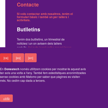
Contacte
Si vols contactar amb nosaltres, tenim el
formulari bàsic
i també
un per tallers i
activitats
.
Butlletins
Tenim dos butlletins, un trimestral de
notícies i un on avisem dels tallers
gratuïts.
Ací pots inscriure't o cancel·lar-ne
la subscripció
.
[ca]
[es]
[en]
Funciona amb el Drupal
En
Donestech
només utilitzem cookies per mostrar-te aquest avís
tan sols una volta a l'any. També fem estedísitques anonimitzades
sense cookies amb Matomo per saber que pàgines es visiten
més. No cedim cap dada a tercers.
A
B
C
D
+info
FOOTER