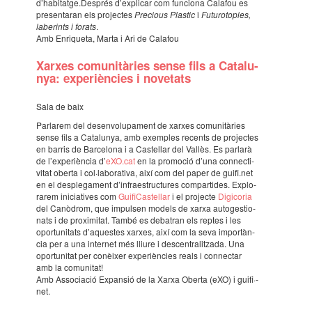
d’ha­bi­tatge.Després d’ex­pli­car com funci­ona Cala­fou es
presen­ta­ran els projec­tes
Preci­ous Plas­tic
i
Futu­ro­to­pies,
labe­rints i forats
.
Amb Enri­queta, Marta i Ari de Cala­fou
Xarxes comu­ni­tà­ries sense fils a Cata­lu­
nya: expe­ri­èn­cies i nove­tats
Sala de baix
Parla­rem del desen­vo­lu­pa­ment de xarxes comu­ni­tà­ries
sense fils a Cata­lu­nya, amb exem­ples recents de projec­tes
en barris de Barce­lona i a Caste­llar del Vallès. Es parlarà
de l’ex­pe­ri­èn­cia d’
eXO.cat
en la promo­ció d’una connec­ti­
vi­tat oberta i col·­la­bo­ra­tiva, així com del paper de guifi.net
en el desple­ga­ment d’in­fra­es­truc­tu­res compar­ti­des. Explo­
ra­rem inici­a­ti­ves com
Guifi­Cas­te­llar
i el projecte
Digi­co­ria
del Canò­drom, que impul­sen models de xarxa auto­ges­ti­o­
nats i de proxi­mi­tat. També es deba­tran els reptes i les
opor­tu­ni­tats d’aques­tes xarxes, així com la seva impor­tàn­
cia per a una inter­net més lliure i descen­tra­lit­zada. Una
opor­tu­ni­tat per conèi­xer expe­ri­èn­cies reals i connec­tar
amb la comu­ni­tat!
Amb Asso­ci­a­ció Expan­sió de la Xarxa Oberta (eXO) i guifi·­
net.