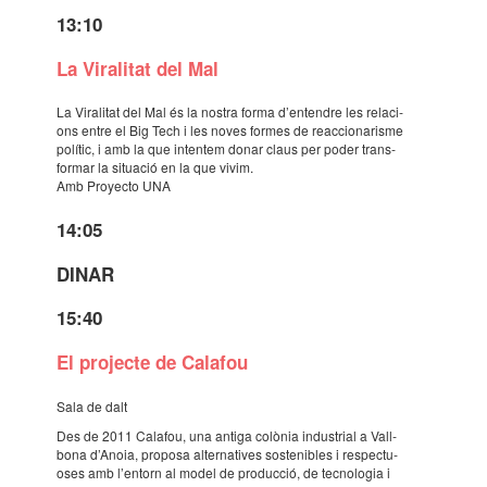
13:10
La Vira­li­tat del Mal
La Vira­li­tat del Mal és la nostra forma d’en­ten­dre les rela­ci­
ons entre el Big Tech i les noves formes de reac­ci­o­na­risme
polí­tic, i amb la que inten­tem donar claus per poder trans­
for­mar la situ­a­ció en la que vivim.
Amb Proyecto UNA
14:05
DINAR
15:40
El projecte de Cala­fou
Sala de dalt
Des de 2011 Cala­fou, una antiga colò­nia indus­trial a Vall­
bona d’Anoia, proposa alter­na­ti­ves soste­ni­bles i respec­tu­
o­ses amb l’en­torn al model de produc­ció, de tecno­lo­gia i