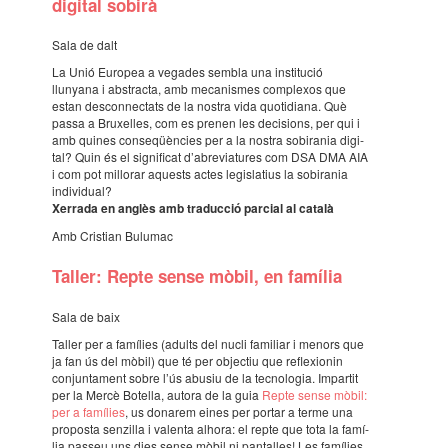
digi­tal sobirà
Sala de dalt
La Unió Euro­pea a vega­des sembla una insti­tu­ció
llunyana i abstracta, amb meca­nis­mes comple­xos que
estan descon­nec­tats de la nostra vida quoti­di­ana. Què
passa a Bruxe­lles, com es prenen les deci­si­ons, per qui i
amb quines conse­qüèn­cies per a la nostra sobi­ra­nia digi­
tal? Quin és el signi­fi­cat d’abre­vi­a­tu­res com DSA DMA AIA
i com pot millo­rar aquests actes legis­la­tius la sobi­ra­nia
indi­vi­dual?
Xerrada en anglès amb traduc­ció parcial al català
Amb Cris­tian Bulu­mac
Taller: Repte sense mòbil, en famí­lia
Sala de baix
Taller per a famí­lies (adults del nucli fami­liar i menors que
ja fan ús del mòbil) que té per objec­tiu que refle­xi­o­nin
conjun­ta­ment sobre l’ús abusiu de la tecno­lo­gia. Impar­tit
per la Mercè Bote­lla, autora de la guia
Repte sense mòbil:
per a famí­lies
, us dona­rem eines per portar a terme una
proposta senzi­lla i valenta alhora: el repte que tota la famí­
lia passeu uns dies sense mòbil ni panta­lles! Les famí­lies