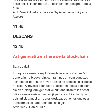
assis­tents al taller, rebran un exem­plar imprès gratuït de la
guia.
Amb Mercè Bote­lla, autora de
Repte sense mòbil: per a
famí­lies
11:45
DESCANS
12:15
Art gene­ra­tiu en l’era de la block­chain
Sala de dalt
En aquesta xerrada explo­ra­rem la inter­sec­ció entre l’art
gene­ra­tiu i la block­chain, centrant-nos en com aques­tes
tecno­lo­gies perme­ten noves formes de crea­ció i distri­bu­ció
artís­tica. A través d’exem­ples pràc­tics i la nostra expe­ri­èn­
cia en el “long form gene­ra­tive art”, analit­za­rem les possi­
bi­li­tats que ofereix aquest mitjà per a la sobi­ra­nia digi­tal
dels artis­tes, mostrant obres desta­ca­des i eines que estan
trans­for­mant el pano­rama de l’art digi­tal.
Amb Heey i Daniel Julià