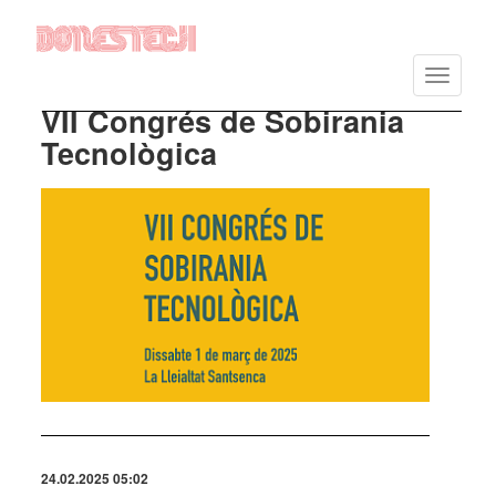
Vés
al
Toggle
contingut
navigatio
VII Congrés de Sobirania
Tecnològica
Imatge
24.02.2025 05:02