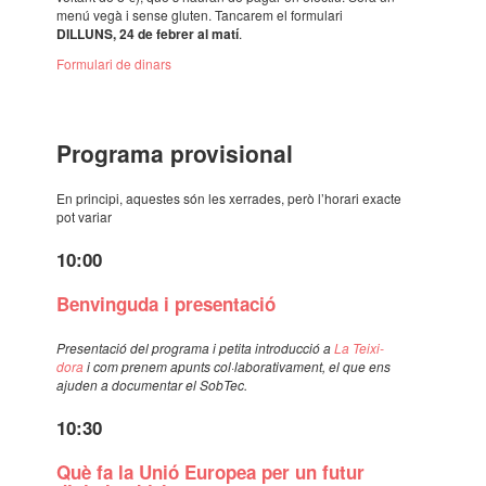
menú vegà i sense gluten. Tanca­rem el formu­lari
DILLUNS, 24 de febrer al matí
.
Formu­lari de dinars
Programa provi­si­o­nal
En prin­cipi, aques­tes són les xerra­des, però l’ho­rari exacte
pot variar
10:00
Benvin­guda i presen­ta­ció
Presen­ta­ció del programa i petita intro­duc­ció a
La Teixi­
dora
i com prenem apunts col·­la­bo­ra­ti­va­ment, el que ens
ajuden a docu­men­tar el SobTec.
10:30
Què fa la Unió Euro­pea per un futur