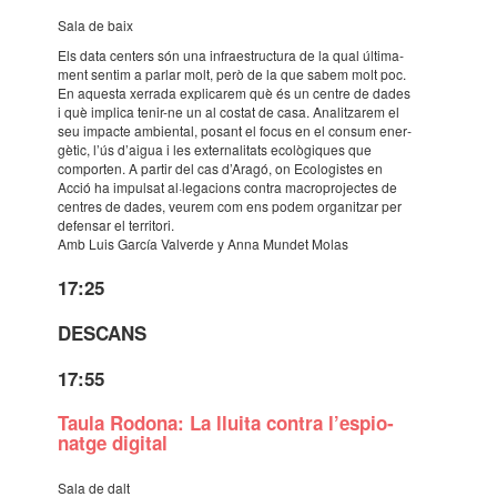
Sala de baix
Els data centers són una infra­es­truc­tura de la qual últi­ma­
ment sentim a parlar molt, però de la que sabem molt poc.
En aquesta xerrada expli­ca­rem què és un centre de dades
i què implica tenir-ne un al costat de casa. Analit­za­rem el
seu impacte ambi­en­tal, posant el focus en el consum ener­
gè­tic, l’ús d’ai­gua i les exter­na­li­tats ecolò­gi­ques que
compor­ten. A partir del cas d’Aragó, on Ecolo­gis­tes en
Acció ha impul­sat al·le­ga­ci­ons contra macro­pro­jec­tes de
centres de dades, veurem com ens podem orga­nit­zar per
defen­sar el terri­tori.
Amb Luis García Valverde y Anna Mundet Molas
17:25
DESCANS
17:55
Taula Rodona: La lluita contra l’es­pi­o­
natge digi­tal
Sala de dalt