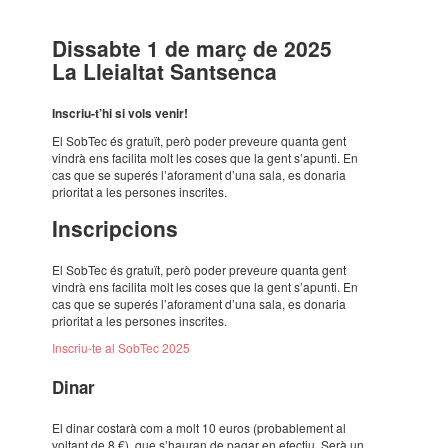
Dissabte 1 de març de 2025
La Lleial­tat Sant­senca
Inscriu-t’hi si vols venir!
El SobTec és gratuït, però poder preveure quanta gent
vindrà ens faci­lita molt les coses que la gent s’apunti. En
cas que se supe­rés l’afo­ra­ment d’una sala, es dona­ria
prio­ri­tat a les perso­nes inscri­tes.
Inscrip­ci­ons
El SobTec és gratuït, però poder preveure quanta gent
vindrà ens faci­lita molt les coses que la gent s’apunti. En
cas que se supe­rés l’afo­ra­ment d’una sala, es dona­ria
prio­ri­tat a les perso­nes inscri­tes.
Inscriu-te al SobTec 2025
Dinar
El dinar costarà com a molt 10 euros (proba­ble­ment al
voltant de 8 €), que s’hau­ran de pagar en efec­tiu. Serà un