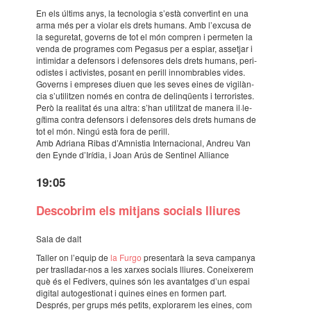
En els últims anys, la tecno­lo­gia s’està conver­tint en una
arma més per a violar els drets humans. Amb l’ex­cusa de
la segu­re­tat, governs de tot el món compren i perme­ten la
venda de progra­mes com Pega­sus per a espiar, asset­jar i
inti­mi­dar a defen­sors i defen­so­res dels drets humans, peri­
o­dis­tes i acti­vis­tes, posant en perill innom­bra­bles vides.
Governs i empre­ses diuen que les seves eines de vigi­làn­
cia s’uti­lit­zen només en contra de delin­qüents i terro­ris­tes.
Però la reali­tat és una altra: s’han utilit­zat de manera il·le­
gí­tima contra defen­sors i defen­so­res dels drets humans de
tot el món. Ningú està fora de perill.
Amb Adri­ana Ribas d’Am­nis­tia Inter­na­ci­o­nal, Andreu Van
den Eynde d’Irí­dia, i Joan Arús de Senti­nel Alli­ance
19:05
Desco­brim els mitjans soci­als lliu­res
Sala de dalt
Taller on l’equip de
la Furgo
presen­tarà la seva campa­nya
per tras­lla­dar-nos a les xarxes soci­als lliu­res. Conei­xe­rem
què és el Fedi­vers, quines són les avan­tat­ges d’un espai
digi­tal auto­ges­ti­o­nat i quines eines en formen part.
Després, per grups més petits, explo­ra­rem les eines, com