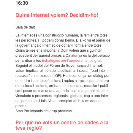
16:30
Quina inter­net volem? Deci­dim-ho!
Sala de dalt
La inter­net és una cons­truc­ció humana, la fem entre totes
les perso­nes, i li podem donar forma. D’això va el parlar de
la gover­nança d’in­ter­net, de donar-li forma entre totes.
Quins temes ens impor­ten? Com volem que sigui? Un
prece­dent per aquest procés a Cata­lu­nya es la deli­be­ra­ció
per arri­bar a les
Estra­tè­gies per l’apo­de­ra­ment digi­tal
.
Seguint el model del Fòrum de Gover­nança d’In­ter­net,
volem impli­car al món de la soli­da­ri­tat i social (“part inte­
res­sada” en termes de l’IGF). Hem comen­çat un diàleg per
enten­dre i triar les qües­ti­ons i reptes a trac­tar, parlar sobre
direc­ci­ons i acci­ons, arri­bar a un consens, redac­tar i publi­
car i posar en marxa una agenda local o regi­o­nal comuna,
vincu­lada a proces­sos regi­o­nals i globals, cap a una Inter­
net per a totes i tots. Volem comp­tar amb tu en aquest
procés.
Amb Parti­ci­pants del grup promo­tor
Per què no vols un centre de dades a la
teva regió?