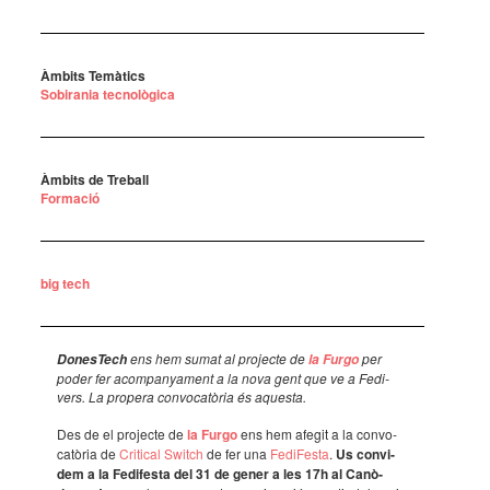
Àmbits Temàtics
Sobirania tecnològica
Àmbits de Treball
Formació
big tech
ens hem sumat al projecte de
per
Dones­Tech
la Furgo
poder fer acom­pa­nya­ment a la nova gent que ve a Fedi­
vers. La propera convo­ca­tò­ria és aquesta.
Des de el projecte de
la Furgo
ens hem afegit a la convo­
ca­tò­ria de
Criti­cal Switch
de fer una
Fedi­Festa
.
Us convi­
dem a la Fedi­festa del 31 de gener a les 17h al Canò­