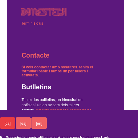
Terminis d'ús
Contacte
Si vols contactar amb nosaltres, tenim el
formulari bàsic
i també
un per tallers i
activitats
.
Butlletins
Tenim dos butlletins, un trimestral de
notícies i un on avisem dels tallers
gratuïts.
Ací pots inscriure't o cancel·lar-ne
la subscripció
.
[ca]
[es]
[en]
Funciona amb el Drupal
En
Donestech
només utilitzem cookies per mostrar-te aquest avís