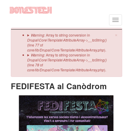
Vés
al
Toggle
contingut
navigatio
×
Missatge
Warning
: Array to string conversion in
Drupal\Core\Template\AttributeArray->__toString()
d'error
(line
77
of
core/lib/Drupal/Core/Template/AttributeArray.php
).
Warning
: Array to string conversion in
Drupal\Core\Template\AttributeArray->__toString()
(line
78
of
core/lib/Drupal/Core/Template/AttributeArray.php
).
FEDIFESTA al Canòdrom
Imatge