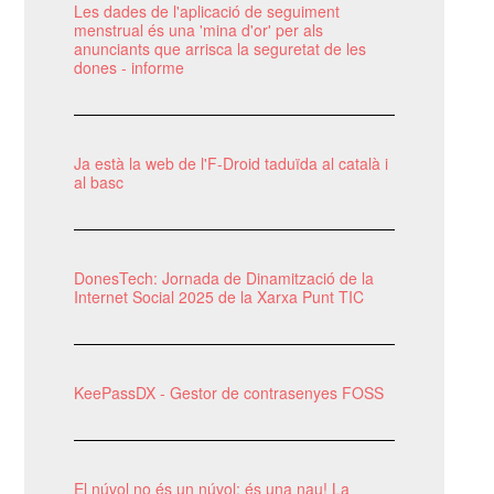
Les dades de l'aplicació de seguiment
menstrual és una 'mina d'or' per als
anunciants que arrisca la seguretat de les
dones - informe
Ja està la web de l'F-Droid taduïda al català i
al basc
DonesTech: Jornada de Dinamització de la
Internet Social 2025 de la Xarxa Punt TIC
KeePassDX - Gestor de contrasenyes FOSS
El núvol no és un núvol: és una nau! La