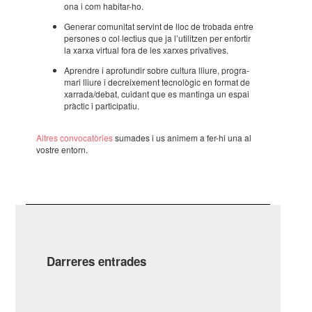
ona i com habi­tar-ho.
Gene­rar comu­ni­tat servint de lloc de trobada entre
perso­nes o col·­lec­tius que ja l’uti­lit­zen per enfor­tir
la xarxa virtual fora de les xarxes priva­ti­ves.
Apren­dre i apro­fun­dir sobre cultura lliure, progra­
mari lliure i decrei­xe­ment tecno­lò­gic en format de
xarrada/debat, cuidant que es mantinga un espai
pràc­tic i parti­ci­pa­tiu.
Altres convo­ca­tò­ries
suma­des i us animem a fer-hi una al
vostre entorn.
Darreres entrades