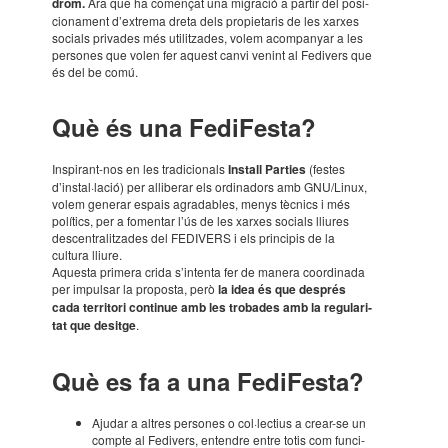
drom.
Ara que ha comen­çat una migra­ció a partir del posi­
ci­o­na­ment d’ex­trema dreta dels propi­e­ta­ris de les xarxes
soci­als priva­des més utilit­za­des, volem acom­pa­nyar a les
perso­nes que volen fer aquest canvi venint al Fedi­vers que
és del be comú.
Què és una Fedi­Festa?
Inspi­rant-nos en les tradi­ci­o­nals
Install Parties
(festes
d’ins­tal·­la­ció) per alli­be­rar els ordi­na­dors amb GNU/Linux,
volem gene­rar espais agra­da­bles, menys tècnics i més
polí­tics, per a fomen­tar l’ús de les xarxes soci­als lliu­res
descen­tra­lit­za­des del FEDI­VERS i els prin­ci­pis de la
cultura lliure.
Aquesta primera crida s’in­tenta fer de manera coor­di­nada
per impul­sar la proposta, però
la idea és que després
cada terri­tori conti­nue amb les troba­des amb la regu­la­ri­
tat que desitge
.
Què es fa a una Fedi­Festa?
Ajudar a altres perso­nes o col·­lec­tius a crear-se un
compte al Fedi­vers, enten­dre entre totis com funci­