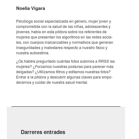
Noelia Vigara
Psicó­loga social espe­ci­a­li­zada en género, mujer joven y
compro­me­tida con la salud de las niñas, adoles­cen­tes y
jóve­nes, habla en esta píldora sobre los refe­ren­tes de
muje­res que presen­tan los algo­rit­mos en las redes soci­a­
les, con cuer­pos inal­can­za­bles y norma­ti­vos que gene­ran
inse­gu­ri­da­des y males­ta­res respecto a nues­tro físico y
nues­tra auto­es­tima.
¿Os habéis pregun­tado cuán­tas fotos subi­mos a RRSS las
muje­res? ¿For­za­mos nues­tras postu­ras para pare­cer más
delga­das? ¿Uti­li­za­mos filtros y edita­mos nues­tras fotos?
Entrar a la píldora y descu­brir algu­nas claves para empo­
de­rar­nos y cuidar de nues­tra salud mental.
Darreres entrades