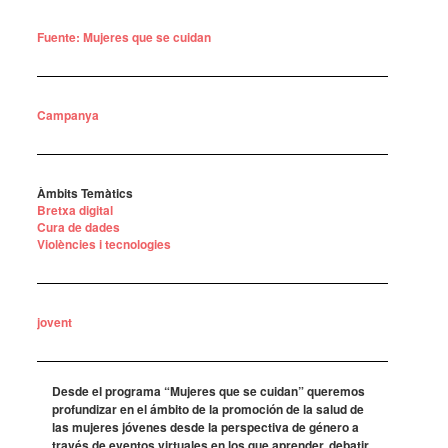
Fuente: Mujeres que se cuidan
Campanya
Àmbits Temàtics
Bretxa digital
Cura de dades
Violències i tecnologies
jovent
Desde el programa “Muje­res que se cuidan” quere­mos
profun­di­zar en el ámbito de la promo­ción de la salud de
las muje­res jóve­nes desde la pers­pec­tiva de género a
través de even­tos virtu­a­les en los que apren­der, deba­tir