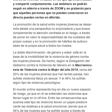
y compar­tir conjun­ta­mente. Los webi­nars se podrán
seguir en abierto a través de ZOOM y se grabarán para
que aque­llas perso­nas que no puedan conec­tarse en
directo puedan verlos en dife­rido.
La promo­ción de la salud entre muje­res jóve­nes se desar­
ro­lla desde una pers­pec­tiva no enjui­ci­a­dora y que busca
comple­men­tar la aten­ción centrada en el riesgo, a través
de poner en valor la respon­sa­bi­li­dad de los cuida­dos del
propio cuerpo y en la promo­ción de hábi­tos de auto­cui­
dado de la propia salud a todos los nive­les.
La doble discri­mi­na­ción -de género y edad- está en la
base de la invi­si­bi­li­dad de la violen­cia de género contra
las muje­res jóve­nes. De hecho, según la Dele­ga­ción del
Gobi­erno contra la Violen­cia de Género en la
Macro­en­cu­
esta de Violen­cia contra la Mujer del año 2019
, cerca del
20% de las muje­res jóve­nes que han tenido pareja, han
sufrido violen­cia física y/o sexual. Y el 46% ha sufrido
algún tipo de violen­cia psico­ló­gica.
El mundo online repre­senta hoy en día un nuevo espa­cio
de riesgo, ya que en él se exti­en­den las violen­cias que
tienen lugar en lo off line. Entre las conse­cu­en­cias que
acar­rea este tipo de violen­cia tienen un papel predo­mi­
nante las rela­ti­vas a la salud emoci­o­nal, siendo que el
54% de las muje­res que ha sufrido acoso a través de