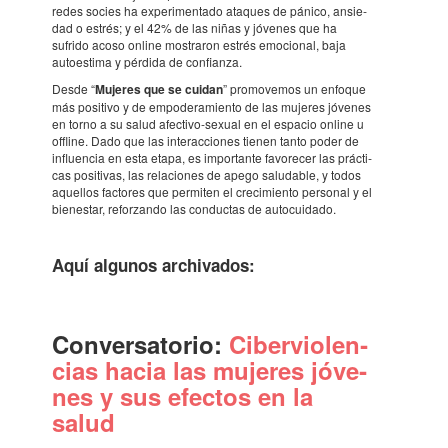
redes socies ha expe­ri­men­tado ataques de pánico, ansi­e­
dad o estrés; y el 42% de las niñas y jóve­nes que ha
sufrido acoso online mostra­ron estrés emoci­o­nal, baja
auto­es­tima y pérdida de confi­anza.
Desde “
Muje­res que se cuidan
” promo­ve­mos un enfo­que
más posi­tivo y de empo­de­ra­mi­ento de las muje­res jóve­nes
en torno a su salud afec­tivo-sexual en el espa­cio online u
offline. Dado que las inter­ac­ci­o­nes tienen tanto poder de
influ­en­cia en esta etapa, es impor­tante favo­re­cer las prác­ti­
cas posi­ti­vas, las rela­ci­o­nes de apego salu­da­ble, y todos
aque­llos facto­res que permi­ten el creci­mi­ento perso­nal y el
bienes­tar, refor­zando las conduc­tas de auto­cui­dado.
Aquí algu­nos archi­va­dos:
Conver­sa­to­rio:
Ciber­vi­o­len­
cias hacia las muje­res jóve­
nes y sus efec­tos en la
salud