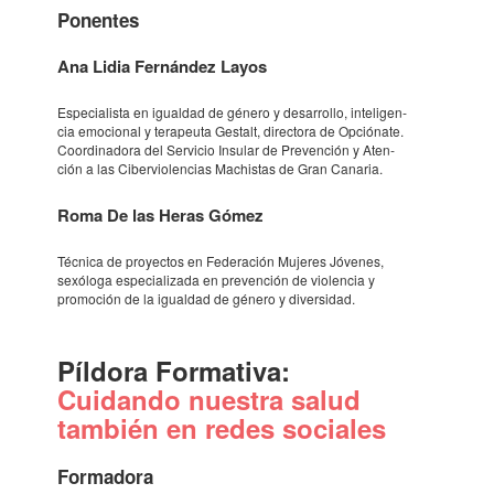
Ponen­tes
Ana Lidia Fernán­dez Layos
Espe­ci­a­lista en igual­dad de género y desar­ro­llo, inte­li­gen­
cia emoci­o­nal y tera­peuta Gestalt, direc­tora de Opci­ó­nate.
Coor­di­na­dora del Servi­cio Insu­lar de Preven­ción y Aten­
ción a las Ciber­vi­o­len­cias Machis­tas de Gran Cana­ria.
Roma De las Heras Gómez
Técnica de proyec­tos en Fede­ra­ción Muje­res Jóve­nes,
sexó­loga espe­ci­a­li­zada en preven­ción de violen­cia y
promo­ción de la igual­dad de género y diver­si­dad.
Píldora Forma­tiva:
Cuidando nues­tra salud
también en redes soci­a­les
Forma­dora