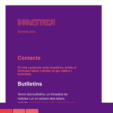
Terminis d'ús
Contacte
Si vols contactar amb nosaltres, tenim el
formulari bàsic
i també
un per tallers i
activitats
.
Butlletins
Tenim dos butlletins, un trimestral de
notícies i un on avisem dels tallers
gratuïts.
Ací pots inscriure't o cancel·lar-ne
la subscripció
.