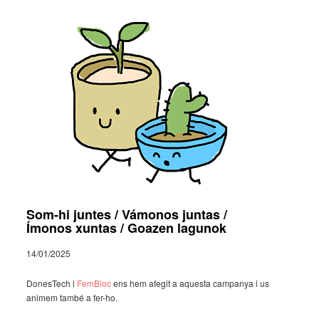
Som-hi juntes / Vámonos juntas /
Ímonos xuntas / Goazen lagunok
14/01/2025
Dones­Tech i
FemBloc
ens hem afegit a aquesta campa­nya i us
animem també a fer-ho.