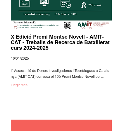
X Edició Premi Montse Novell - AMIT-
CAT - Treballs de Recerca de Batxillerat
curs 2024-2025
10/01/2025
L’ Asso­ci­a­ció de Dones Inves­ti­ga­do­res i Tecnò­lo­gues a Cata­lu­
nya (AMIT-CAT) convoca el 10è Premi Montse Novell per…
Llegir més