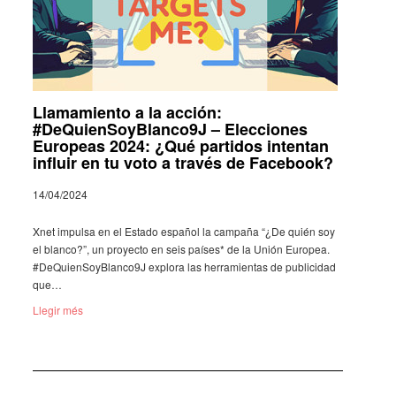
Llamamiento a la acción:
#DeQuienSoyBlanco9J – Elecciones
Europeas 2024: ¿Qué partidos intentan
influir en tu voto a través de Facebook?
14/04/2024
Xnet impulsa en el Estado espa­ñol la campaña “¿De quién soy
el blanco?”, un proyecto en seis países* de la Unión Euro­pea.
#DeQuien­So­yBlan­co9J explora las herra­mien­tas de publi­ci­dad
que…
Llegir més