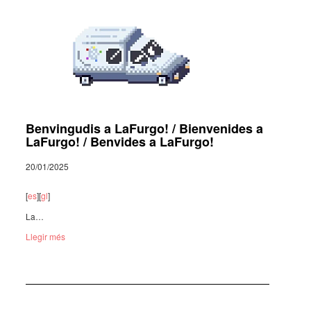
Benvingudis a LaFurgo! / Bienvenides a
LaFurgo! / Benvides a LaFurgo!
20/01/2025
[
es
][
gl
]
La…
Llegir més