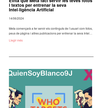
Evita que Meta faci servir les teves fotos
i textos per entrenar la seva
Intel·ligència Artificial
14/06/2024
Meta comen­çarà a fer servir els contin­guts de l’usu­ari com fotos,
peus de pàgina i altres publi­ca­ci­ons per entre­nar la seva Intel…
Llegir més