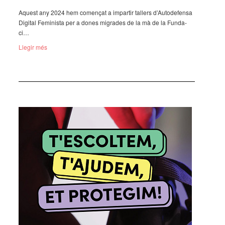
Aquest any 2024 hem comen­çat a impar­tir tallers d’Au­to­de­fensa
Digi­tal Femi­nista per a dones migra­des de la mà de la Funda­
ci…
Llegir més