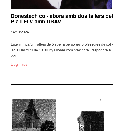
Donestech col·labora amb dos tallers del
Pla LELV amb USAV
14/10/2024
Estem impar­tint tallers de 5h per a perso­nes profes­so­res de col·­
le­gis i insti­tuts de Cata­lu­nya sobre com previn­dre i respon­dre a
viol…
Llegir més