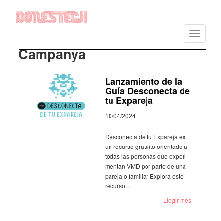
Vés
al
Toggle
contingut
navigatio
Campanya
Lanzamiento de la
Guía Desconecta de
tu Expareja
10/04/2024
Desco­necta de tu Expa­reja es
un recurso gratuito orien­tado a
todas las perso­nas que expe­ri­
men­tan VMD por parte de una
pareja o fami­liar Explora este
recurso…
Llegir més