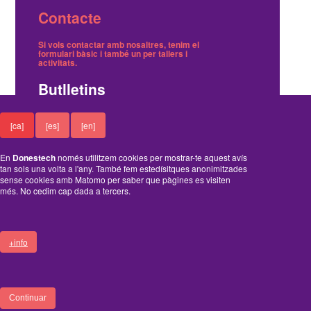
Contacte
Si vols contactar amb nosaltres, tenim el
formulari bàsic
i també
un per tallers i
activitats
.
Butlletins
Tenim dos butlletins, un trimestral de notícies i
[ca]
[es]
[en]
un on avisem dels tallers gratuïts.
Ací pots
inscriure't o cancel·lar-ne la subscripció
.
En
Donestech
només utilitzem cookies per mostrar-te aquest avís
Funciona amb el Drupal
tan sols una volta a l'any. També fem estedísitques anonimitzades
sense cookies amb Matomo per saber que pàgines es visiten
més. No cedim cap dada a tercers.
+info
A
B
C
D
ENTRA
FOOTER
Continuar