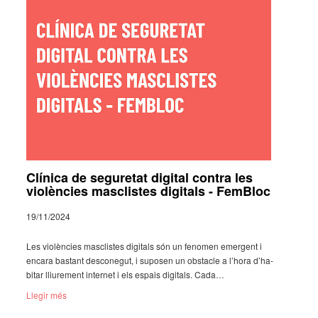
Clínica de seguretat digital contra les
violències masclistes digitals - FemBloc
19/11/2024
Les violèn­cies masclis­tes digi­tals són un feno­men emer­gent i
encara bastant desco­ne­gut, i supo­sen un obsta­cle a l’hora d’ha­
bi­tar lliu­re­ment inter­net i els espais digi­tals. Cada…
Llegir més