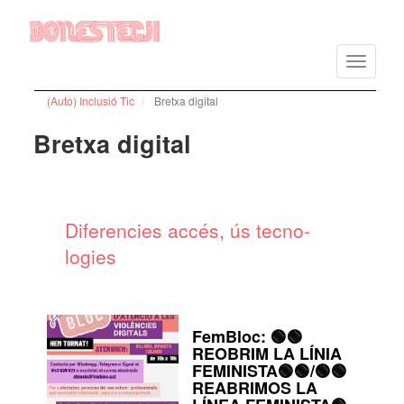
Vés
al
Toggle
contingut
navigatio
(Auto) Inclusió Tic
Bretxa digital
Bretxa digital
Dife­ren­cies accés, ús tecno­
lo­gies
FemBloc: 🟢🟢
REOBRIM LA LÍNIA
FEMINISTA🟢🟢/🟢🟢
REABRIMOS LA