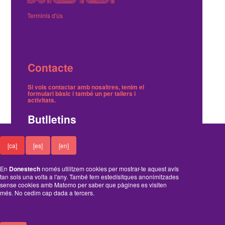
Terminis d'ús
Contacte
Si vols contactar amb nosaltres, tenim el
formulari bàsic
i també
un per tallers i
activitats
.
Butlletins
Tenim dos butlletins, un trimestral de notícies i
[ca]
[es]
[en]
un on avisem dels tallers gratuïts.
Ací pots
inscriure't o cancel·lar-ne la subscripció
.
En
Donestech
només utilitzem cookies per mostrar-te aquest avís
Funciona amb el Drupal
tan sols una volta a l'any. També fem estedísitques anonimitzades
sense cookies amb Matomo per saber que pàgines es visiten
més. No cedim cap dada a tercers.