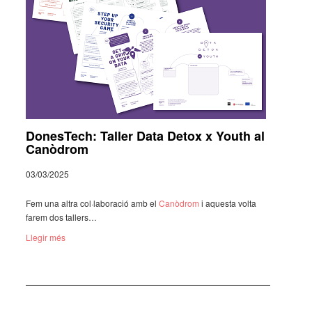
DonesTech: Taller Data Detox x Youth al
Canòdrom
03/03/2025
Fem una altra col·­la­bo­ra­ció amb el
Canò­drom
i aquesta volta
farem dos tallers…
Llegir més