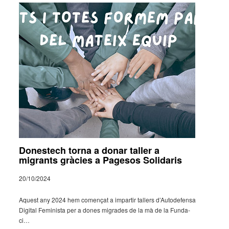
Donestech torna a donar taller a
migrants gràcies a Pagesos Solidaris
20/10/2024
Aquest any 2024 hem comen­çat a impar­tir tallers d’Au­to­de­fensa
Digi­tal Femi­nista per a dones migra­des de la mà de la Funda­
ci…