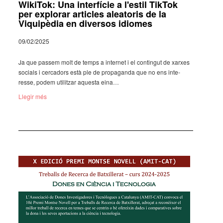
WikiTok: Una interfície a l'estil TikTok
per explorar articles aleatoris de la
Viquipèdia en diversos idiomes
09/02/2025
Ja que passem molt de temps a inter­net i el contin­gut de xarxes
soci­als i cerca­dors està ple de propa­ganda que no ens inte­
resse, podem utilit­zar aquesta eina…
Llegir més