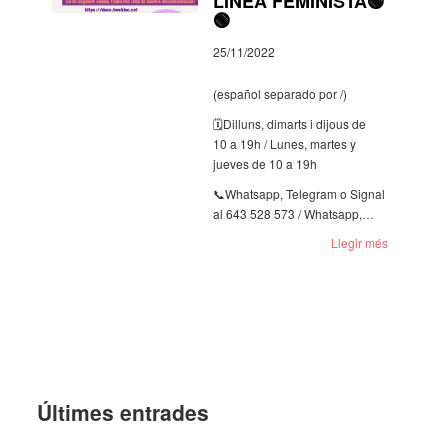
LÍNEA FEMINISTA🟢
🟢
25/11/2022
(español sepa­rado por /)
🗓️Dilluns, dimarts i dijous de
10 a 19h / Lunes, martes y
jueves de 10 a 19h
📞What­sapp, Tele­gram o Signal
al 643 528 573 / What­sapp,…
Llegir més
Últi­mes entra­des