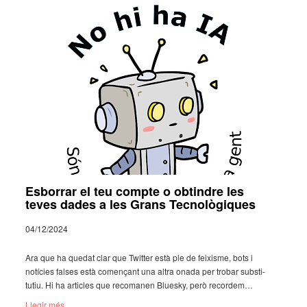
Esborrar el teu compte o obtindre les
teves dades a les Grans Tecnològiques
04/12/2024
Ara que ha quedat clar que Twit­ter està ple de feixisme, bots i
notí­cies falses està comen­çant una altra onada per trobar subs­ti­
tu­tiu. Hi ha arti­cles que reco­ma­nen Bluesky, però recor­dem…
Llegir més