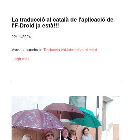
La traducció al català de l'aplicació de
l'F-Droid ja està!!!
22/11/2024
Varem anun­ciar la
Traduc­ció col·­la­bo­ra­tiva al catal…
Llegir més