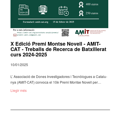
X Edició Premi Montse Novell - AMIT-
CAT - Treballs de Recerca de Batxillerat
curs 2024-2025
10/01/2025
L’ Asso­ci­a­ció de Dones Inves­ti­ga­do­res i Tecnò­lo­gues a Cata­lu­
nya (AMIT-CAT) convoca el 10è Premi Montse Novell per…
Llegir més