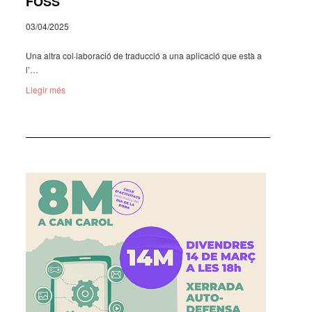
FOSS
03/04/2025
Una altra col·­la­bo­ra­ció de traduc­ció a una apli­ca­ció que està a
l’…
Llegir més