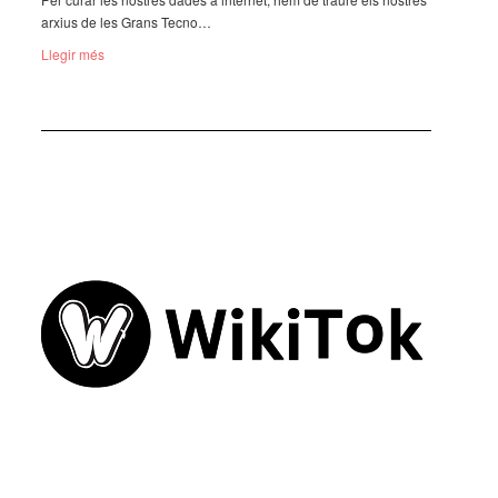
arxius de les Grans Tecno­…
Llegir més