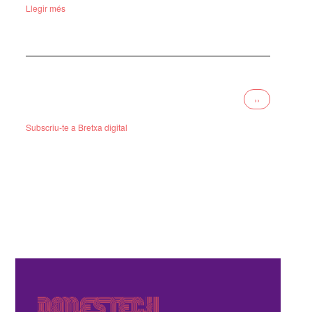
Llegir més
Paginació
Pàgina
››
següent
Subscriu-te a Bretxa digital