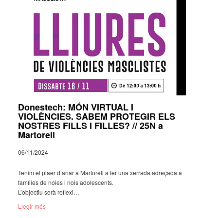
Donestech: MÓN VIRTUAL I
VIOLÈNCIES. SABEM PROTEGIR ELS
NOSTRES FILLS I FILLES? // 25N a
Martorell
06/11/2024
Tenim el plaer d’anar a Marto­rell a fer una xerrada adre­çada a
famí­lies de noies i nois adoles­cents.
L’ob­jec­tiu serà refle­xi…
Llegir més