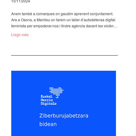
10/11/2024
Anem també a comar­ques on gaudim apre­nent conjun­ta­ment.
Ara a Osona, a Manlleu on farem un taller d’au­to­de­fensa digi­tal
femi­nista per empo­de­rar-nos i tindre agèn­cia davant les violèn­…
Llegir més