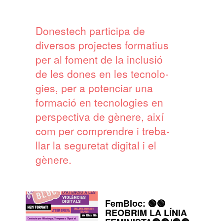
Dones­tech parti­cipa de
diver­sos projec­tes forma­tius
per al foment de la inclu­sió
de les dones en les tecno­lo­
gies, per a poten­ciar una
forma­ció en tecno­lo­gies en
pers­pec­tiva de gènere, així
com per compren­dre i treba­
llar la segu­re­tat digi­tal i el
gènere.
c: 🟢🟢
Jornades
M LA LÍNIA
FemBloc.