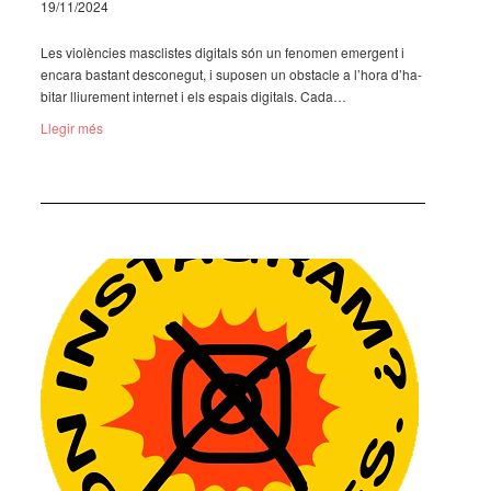
19/11/2024
Les violèn­cies masclis­tes digi­tals són un feno­men emer­gent i
encara bastant desco­ne­gut, i supo­sen un obsta­cle a l’hora d’ha­
bi­tar lliu­re­ment inter­net i els espais digi­tals. Cada…
Llegir més