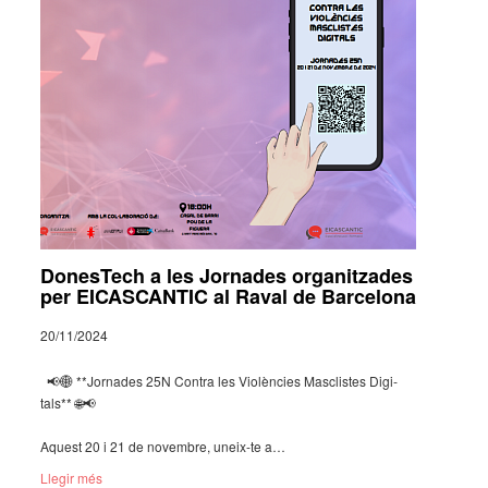
DonesTech a les Jornades organitzades
per EICASCANTIC al Raval de Barcelona
20/11/2024
📢🌐 **Jor­na­des 25N Contra les Violèn­cies Masclis­tes Digi­
tals** 🌐📢
Aquest 20 i 21 de novem­bre, uneix-te a…
Llegir més