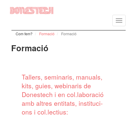
Vés
al
Toggle
contingut
navigatio
Com fem?
Formació
Formació
Formació
Tallers, semi­na­ris, manu­als,
kits, guies, webi­na­ris de
Dones­tech i en col.labo­ra­ció
amb altres enti­tats, insti­tu­ci­
ons i col.lectius: