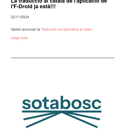
La traducció al català de l'aplicació de
l'F-Droid ja està!!!
22/11/2024
Varem anun­ciar la
Traduc­ció col·­la­bo­ra­tiva al catal…
Llegir més