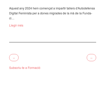
Aquest any 2024 hem comen­çat a impar­tir tallers d’Au­to­de­fensa
Digi­tal Femi­nista per a dones migra­des de la mà de la Funda­
ci…
Llegir més
Paginació
Pàgina
Pàgina
‹‹
››
anterior
següent
Subscriu-te a Formació