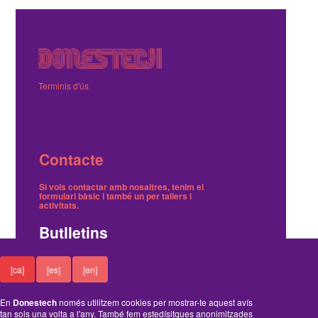
Terminis d'ús
Contacte
Si vols contactar amb nosaltres, tenim el
formulari bàsic
i també
un per tallers i
activitats
.
Butlletins
Tenim dos butlletins, un trimestral de notícies i
[ca]
[es]
[en]
un on avisem dels tallers gratuïts.
Ací pots
inscriure't o cancel·lar-ne la subscripció
.
En
Donestech
només utilitzem cookies per mostrar-te aquest avís
Funciona amb el Drupal
tan sols una volta a l'any. També fem estedísitques anonimitzades