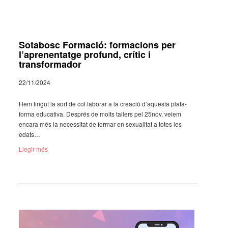
Sotabosc Formació: formacions per
l’aprenentatge profund, crític i
transformador
22/11/2024
Hem tingut la sort de col·­la­bo­rar a la crea­ció d’aquesta plata­
forma educa­tiva. Després de molts tallers pel 25nov, veiem
encara més la neces­si­tat de formar en sexu­a­li­tat a totes les
edats…
Llegir més