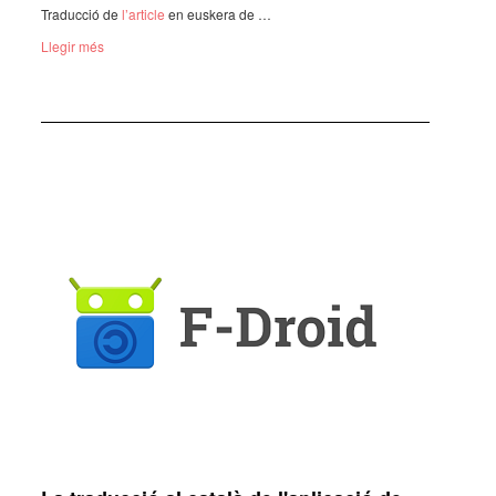
Traduc­ció de
l’ar­ti­cle
en euskera de …
Llegir més