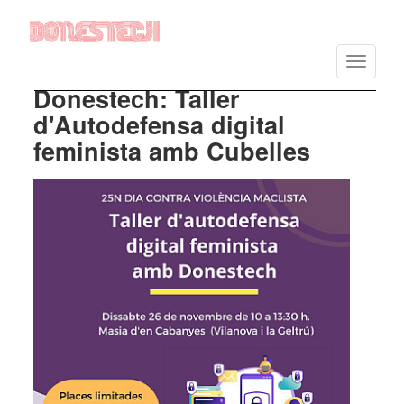
Vés
al
Toggle
contingut
navigatio
Donestech: Taller
d'Autodefensa digital
feminista amb Cubelles
Imatge