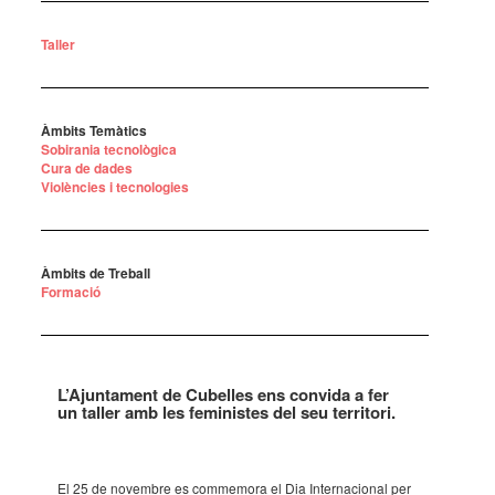
Taller
Àmbits Temàtics
Sobirania tecnològica
Cura de dades
Violències i tecnologies
Àmbits de Treball
Formació
L’Ajun­ta­ment de Cube­lles ens convida a fer
un taller amb les femi­nis­tes del seu terri­tori.
El 25 de novem­bre es comme­mora el Dia Inter­na­ci­o­nal per