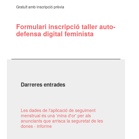
Gratuït amb inscrip­ció prèvia
Formu­lari inscrip­ció taller auto­
de­fensa digi­tal femi­nista
Darreres entrades
Les dades de l'aplicació de seguiment
menstrual és una 'mina d'or' per als
anunciants que arrisca la seguretat de les
dones - informe