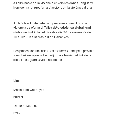
a l’eli­mi­na­ció de la violèn­cia envers les dones i enguany
hem centrat el programa d’ac­ci­ons en la violèn­cia digi­tal.
Amb l’ob­jec­tiu de detec­tar i preveure aquest tipus de
violèn­cia us oferim el
Taller d’Au­to­de­fensa digi­tal femi­
nista
que tindrà lloc el dissabte dia 26 de novem­bre de
10 a 13:30 h a la Masia d’en Caba­nyes.
Les places són limi­ta­des i es reque­reix inscrip­ció prèvia al
formu­lari web que trobeu adjunt o a través del link de la
bio a l’ins­ta­gram @vio­le­ta­cu­be­lles
Lloc
Masia d’en Caba­nyes
Horari
De 10 a 13:30 h.
Preu