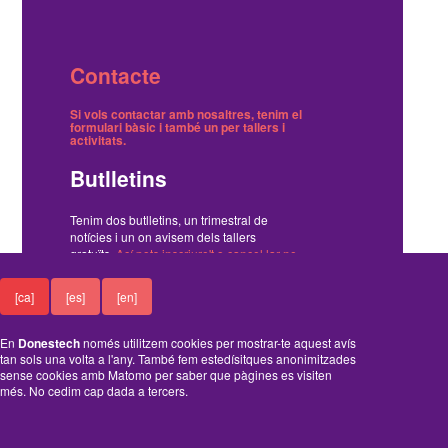
Contacte
Si vols contactar amb nosaltres, tenim el
formulari bàsic
i també
un per tallers i
activitats
.
Butlletins
Tenim dos butlletins, un trimestral de
notícies i un on avisem dels tallers
gratuïts.
Ací pots inscriure't o cancel·lar-ne
la subscripció
.
[ca]
[es]
[en]
Funciona amb el Drupal
En
Donestech
només utilitzem cookies per mostrar-te aquest avís
tan sols una volta a l'any. També fem estedísitques anonimitzades
sense cookies amb Matomo per saber que pàgines es visiten
més. No cedim cap dada a tercers.
A
B
C
D