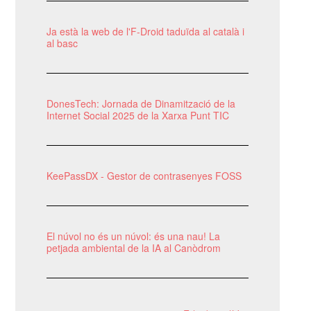
Ja està la web de l'F-Droid taduïda al català i
al basc
DonesTech: Jornada de Dinamització de la
Internet Social 2025 de la Xarxa Punt TIC
KeePassDX - Gestor de contrasenyes FOSS
El núvol no és un núvol: és una nau! La
petjada ambiental de la IA al Canòdrom