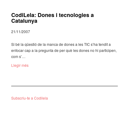
CodiLela: Dones i tecnologies a
Catalunya
21/11/2007
Si bé la qües­tió de la manca de dones a les TIC s’ha tendit a
enfo­car cap a la pregunta de per què les dones no hi parti­ci­pen,
com s’…
Llegir més
Subscriu-te a Codilela