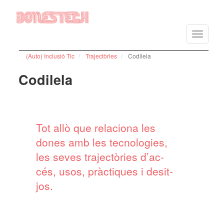
Vés
al
Toggle
contingut
navigatio
(Auto) Inclusió Tic
Trajectòries
Codilela
Codilela
Tot allò que rela­ci­ona les
dones amb les tecno­lo­gies,
les seves trajec­tò­ries d’ac­
cés, usos, pràc­ti­ques i desit­
jos.