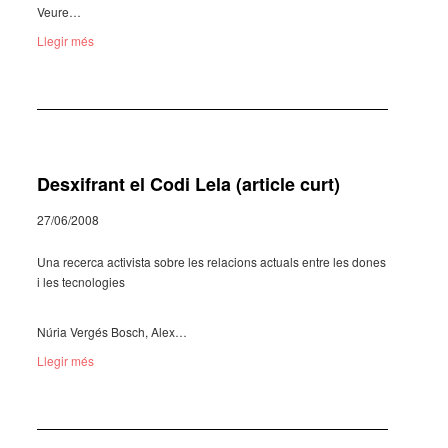
Veure…
Llegir més
Desxifrant el Codi Lela (article curt)
27/06/2008
Una recerca acti­vista sobre les rela­ci­ons actu­als entre les dones
i les tecno­lo­gies
Núria Vergés Bosch, Alex…
Llegir més