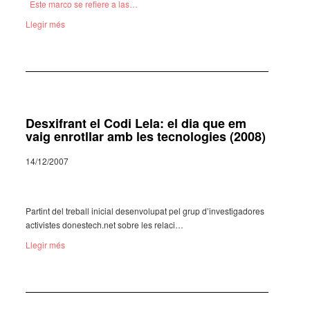
Este marco se refiere a las…
Llegir més
Desxifrant el Codi Lela: el dia que em
vaig enrotllar amb les tecnologies (2008)
14/12/2007
Partint del treball inicial desen­vo­lu­pat pel grup d’in­ves­ti­ga­do­res
acti­vis­tes dones­tech.net sobre les rela­ci…
Llegir més