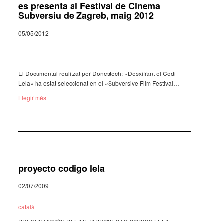
es presenta al Festival de Cinema
Subversiu de Zagreb, maig 2012
05/05/2012
El Docu­men­tal realit­zat per Dones­tech: «Desxi­frant el Codi
Lela» ha estat selec­ci­o­nat en el «Subver­sive Film Festi­val…
Llegir més
proyecto codigo lela
02/07/2009
català