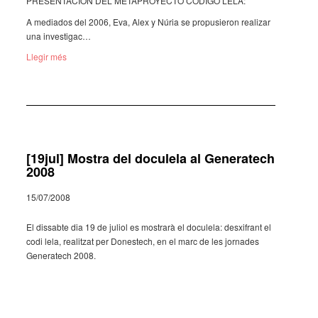
PRESEN­TA­CIÓN DEL META­PROYECTO CODIGO LELA:
A medi­a­dos del 2006, Eva, Alex y Núria se propu­si­e­ron reali­zar
una inves­ti­gac…
Llegir més
[19jul] Mostra del doculela al Generatech
2008
15/07/2008
El dissabte dia 19 de juliol es mostrarà el docu­lela: desxi­frant el
codi lela, realit­zat per Dones­tech, en el marc de les jorna­des
Gene­ra­tech 2008.