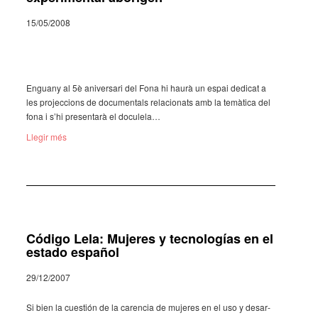
15/05/2008
Enguany al 5è aniver­sari del Fona hi haurà un espai dedi­cat a
les projec­ci­ons de docu­men­tals rela­ci­o­nats amb la temà­tica del
fona i s’hi presen­tarà el docu­lela…
Llegir més
Código Lela: Mujeres y tecnologías en el
estado español
29/12/2007
Si bien la cues­tión de la caren­cia de muje­res en el uso y desar­