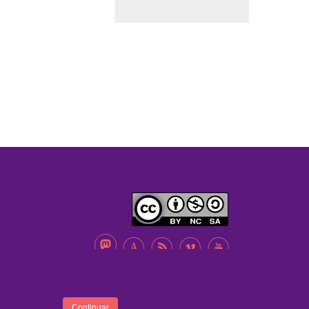
A
B
C
D
ENTRA
FOOTER
Continuar