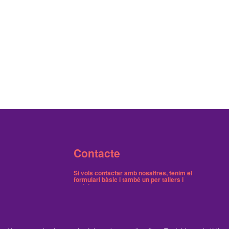
Contacte
Si vols contactar amb nosaltres, tenim el
formulari bàsic
i també
un per tallers i
activitats
.
Butlletins
Tenim dos butlletins, un trimestral de notícies i