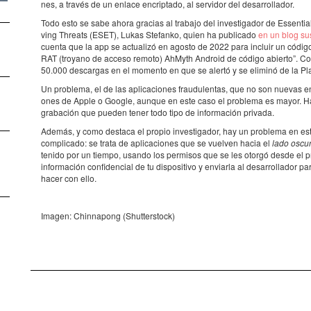
nes, a través de un enlace encrip­tado, al servi­dor del desar­ro­lla­dor.
Todo esto se sabe ahora gracias al trabajo del inves­ti­ga­dor de Essen­tia
ving Thre­ats (ESET), Lukas Stefanko, quien ha publi­cado
en un blog su
cuenta que la app se actu­a­lizó en agosto de 2022 para incluir un código
RAT (troyano de acceso remoto) AhMyth Android de código abierto”. Con
50.000 descar­gas en el momento en que se alertó y se eliminó de la Pl
Un problema, el de las apli­ca­ci­o­nes frau­du­len­tas, que no son nuevas en 
o­nes de Apple o Google, aunque en este caso el problema es mayor. 
graba­ción que pueden tener todo tipo de infor­ma­ción privada.
Además, y como destaca el propio inves­ti­ga­dor, hay un problema en este 
compli­cado: se trata de apli­ca­ci­o­nes que se vuel­ven hacia el
lado oscu
tenido por un tiempo, usando los permi­sos que se les otorgó desde el prin­
infor­ma­ción confi­den­cial de tu dispo­si­tivo y envi­arla al desar­ro­lla­dor
hacer con ello.
Imagen: Chin­na­pong (Shut­ters­tock)