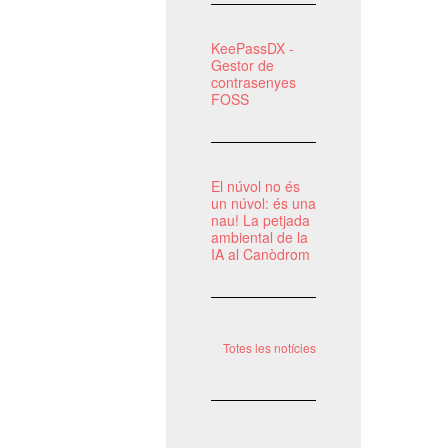
KeePassDX -
Gestor de
contrasenyes
FOSS
El núvol no és
un núvol: és una
nau! La petjada
ambiental de la
IA al Canòdrom
Totes les notícies