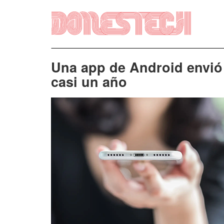
Vés
al
contingut
Una app de Android envió 
casi un año
Imatge