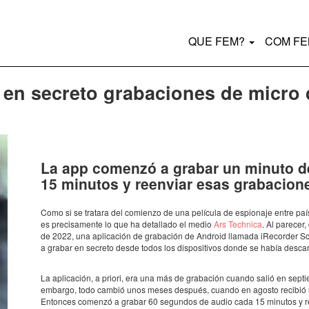
Main
QUE FEM?
COM F
navigation
en secreto grabaciones de micro 
La app comenzó a grabar un minuto d
15 minu­tos y reen­viar esas graba­ci­o­n
Como si se tratara del comi­enzo de una pelí­cula de espi­o­naje entre pa
es preci­sa­mente lo que ha deta­llado el medio
Ars Tech­nica
. Al pare­ce
de 2022, una apli­ca­ción de graba­ción de Android llamada iRecor­der 
a grabar en secreto desde todos los dispo­si­ti­vos donde se había desca
La apli­ca­ción, a priori, era una más de graba­ción cuando salió en septi
embargo, todo cambió unos meses después, cuando en agosto reci­bió una 
Enton­ces comenzó a grabar 60 segun­dos de audio cada 15 minu­tos y ree