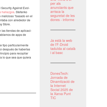
per als
anunciants que
l Secu­rity Against Evol­
arrisca la
s hallaz­gos
. Stefanko
seguretat de les
 mali­ci­oso “basado en el
dones - informe
taba con alre­de­dor de
ay Store.
las tien­das de apli­ca­ci­
Habla­mos de apps de
Ja està la web
de l'F-Droid
tipo parti­cu­lar­mente
taduïda al català
ro
después de haber­las
i al basc
ci­pio para reco­pi­lar
 para lo que sea que quiera
DonesTech:
Jornada de
Dinamització de
la Internet
Social 2025 de
la Xarxa Punt
TIC