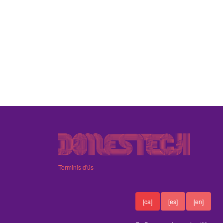
Terminis d'ús
[ca]
[es]
[en]