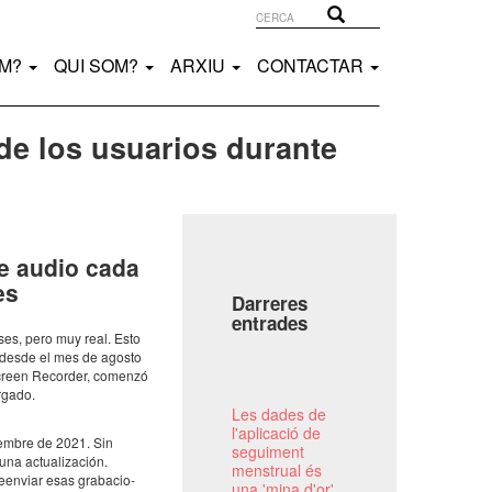
Cerca
Cerca
EM?
QUI SOM?
ARXIU
CONTACTAR
de los usuarios durante
e audio cada
es
Darreres
entrades
íses, pero muy real. Esto
r, desde el mes de agosto
Screen Recor­der, comenzó
r­gado.
Les dades de
l'aplicació de
­em­bre de 2021. Sin
seguiment
actu­a­li­za­ción.
menstrual és
n­viar esas graba­ci­o­
una 'mina d'or'