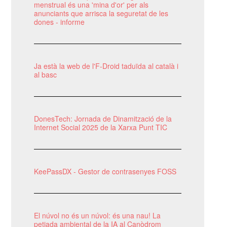
menstrual és una 'mina d'or' per als
anunciants que arrisca la seguretat de les
dones - informe
Ja està la web de l'F-Droid taduïda al català i
al basc
DonesTech: Jornada de Dinamització de la
Internet Social 2025 de la Xarxa Punt TIC
KeePassDX - Gestor de contrasenyes FOSS
El núvol no és un núvol: és una nau! La
petjada ambiental de la IA al Canòdrom