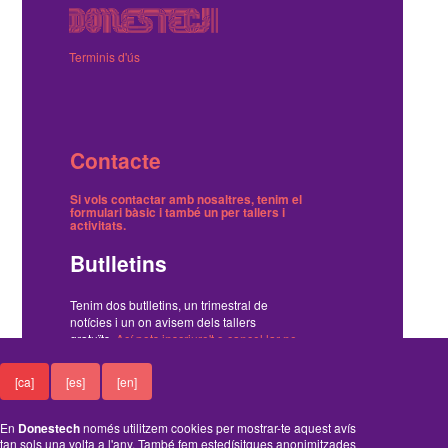
Terminis d'ús
Contacte
Si vols contactar amb nosaltres, tenim el
formulari bàsic
i també
un per tallers i
activitats
.
Butlletins
Tenim dos butlletins, un trimestral de
notícies i un on avisem dels tallers
gratuïts.
Ací pots inscriure't o cancel·lar-ne
la subscripció
.
[ca]
[es]
[en]
Funciona amb el Drupal
En
Donestech
només utilitzem cookies per mostrar-te aquest avís
tan sols una volta a l'any. També fem estedísitques anonimitzades