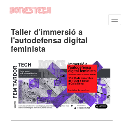
Vés
al
Toggle
contingut
navigatio
Taller d'immersió a
l'autodefensa digital
feminista
Imatge