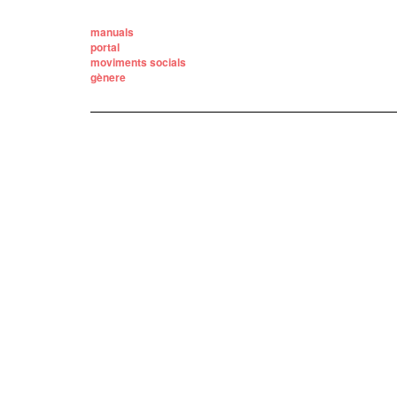
manuals
portal
moviments socials
gènere