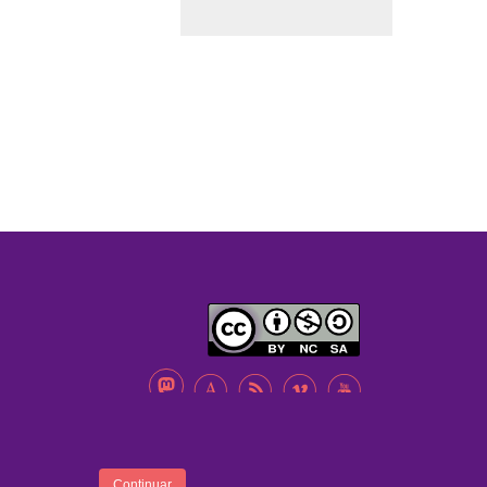
A
B
C
D
ENTRA
FOOTER
Continuar