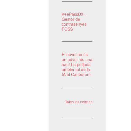
KeePassDX -
Gestor de
contrasenyes
FOSS
El núvol no és
un núvol: és una
nau! La petjada
ambiental de la
IA al Canòdrom
Totes les notícies