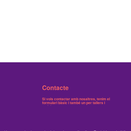
Contacte
Si vols contactar amb nosaltres, tenim el
formulari bàsic
i també
un per tallers i
activitats
.
Butlletins
Tenim dos butlletins, un trimestral de notícies i