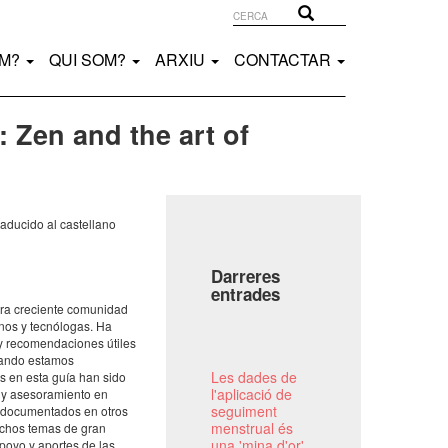
Cerca
Cerca
EM?
QUI SOM?
ARXIU
CONTACTAR
: Zen and the art of
raducido al castellano
Darreres
entrades
tra creciente comunidad
nos y tecnólogas. Ha
 y recomendaciones útiles
uando estamos
Les dades de
s en esta guía han sido
l'aplicació de
 y asesoramiento en
seguiment
e documentados en otros
menstrual és
uchos temas de gran
una 'mina d'or'
apoyo y aportes de las