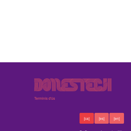
Terminis d'ús
[ca]
[es]
[en]