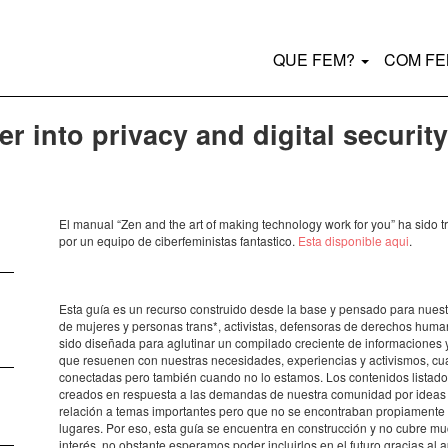
Main
QUE FEM?
COM F
navigation
r into privacy and digital security
El manual “Zen and the art of making technology work for you” ha sido t
por un equipo de ciberfeministas fantastico.
Esta disponible aqui
.
Esta guía es un recurso construido desde la base y pensado para nues
de mujeres y personas trans*, activistas, defensoras de derechos huma
sido diseñada para aglutinar un compilado creciente de informaciones
que resuenen con nuestras necesidades, experiencias y activismos, c
conectadas pero también cuando no lo estamos. Los contenidos listado
creados en respuesta a las demandas de nuestra comunidad por ideas
relación a temas importantes pero que no se encontraban propiament
lugares. Por eso, esta guía se encuentra en construcción y no cubre m
interés, no obstante esperamos poder incluirlos en el futuro gracias al 