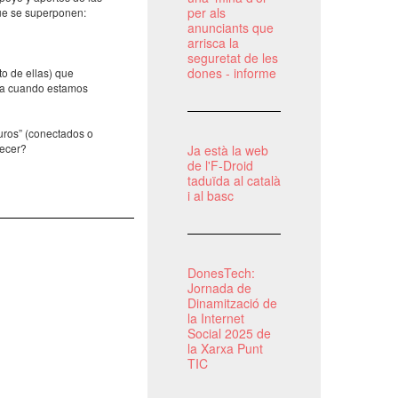
per als
ue se superponen:
anunciants que
arrisca la
seguretat de les
dones - informe
o de ellas) que
ura cuando estamos
ros” (conectados o
recer?
Ja està la web
de l'F-Droid
taduïda al català
i al basc
DonesTech:
Jornada de
Dinamització de
la Internet
Social 2025 de
la Xarxa Punt
TIC