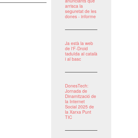
anunciants que
arrisca la
seguretat de les
dones - informe
Ja està la web
de l'F-Droid
taduïda al català
i al basc
DonesTech:
Jornada de
Dinamització de
la Internet
Social 2025 de
la Xarxa Punt
TIC