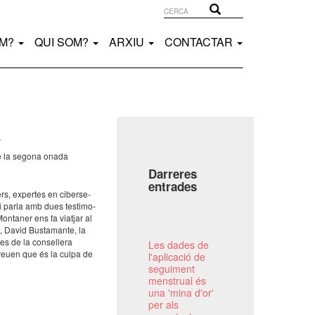
Cerca
Cerca
EM?
QUI SOM?
ARXIU
CONTACTAR
L
 de la segona onada
Darreres
entrades
, exper­tes en ciber­se­
ri parla amb dues testi­mo­
nta­ner ens fa viat­jar al
, David Busta­mante, la
es de la conse­llera
Les dades de
i creuen que és la culpa de
l'aplicació de
seguiment
menstrual és
una 'mina d'or'
per als