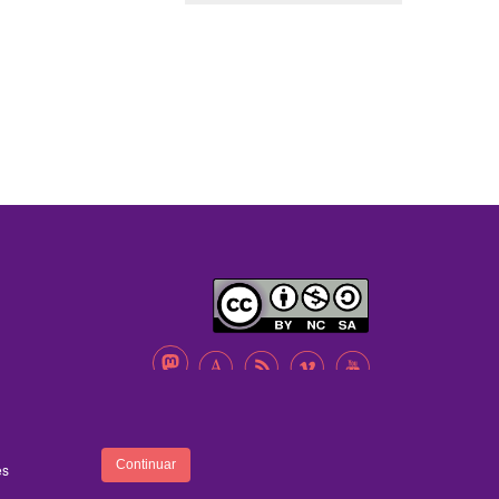
A
B
C
D
ENTRA
FOOTER
Continuar
es