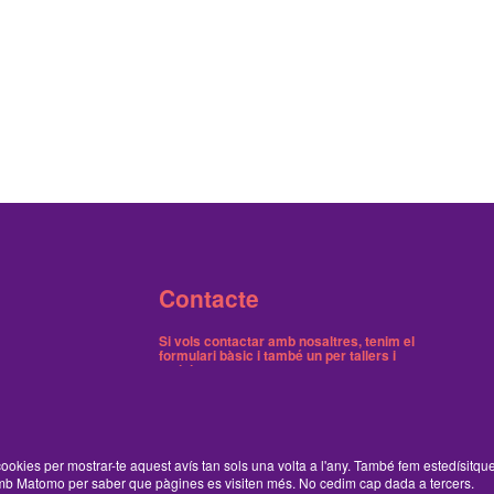
Contacte
Si vols contactar amb nosaltres, tenim el
formulari bàsic
i també
un per tallers i
activitats
.
Butlletins
Tenim dos butlletins, un trimestral de notícies i
ookies per mostrar-te aquest avís tan sols una volta a l'any. També fem estedísitqu
un on avisem dels tallers gratuïts.
Ací pots
b Matomo per saber que pàgines es visiten més. No cedim cap dada a tercers.