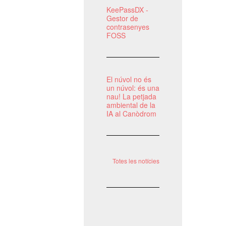
KeePassDX -
Gestor de
contrasenyes
FOSS
El núvol no és
un núvol: és una
nau! La petjada
ambiental de la
IA al Canòdrom
Totes les notícies