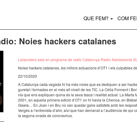
Main
QUE FEM?
COM F
navigation
dio: Noies hackers catalanes
Lela­co­ders sale en programa de radio Cata­lu­nya Radio Adoles­cents X
Noies hackers cata­la­nes, les millors actu­a­ci­ons d’OT1 i els culpa­bles
22/10/2020
A Cata­lu­nya cada vegada hi ha més noies que es dedi­quen a ser hackers
gu­re­tat i forma­des en el més alt nivell de les TIC. La Cèlia Forment i Bo
nis que ens expli­quen quina és la seva tasca i reali­tat actual. La Marta Mo
2001, en aque­lla primera edició d’OT1 on hi havia la Chenoa, en Bisbal
Gise­la… En Joan i en Bru no van quedar gaire satis­fets amb les respos­t
Vergés a l’en­tre­vista d’ahir, així que han dema­nat a l’au­di­èn­cia de qu
la segona onada de coro­na­vi­rus.