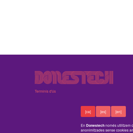
Terminis d'ús
[ca]
[es]
[en]
En
Donestech
només utilitzem c
anonimitzades sense cookies am