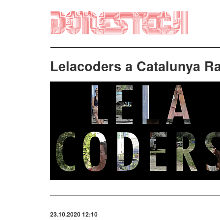
Vés
al
contingut
Lelacoders a Catalunya Ra
Imatge
23.10.2020 12:10