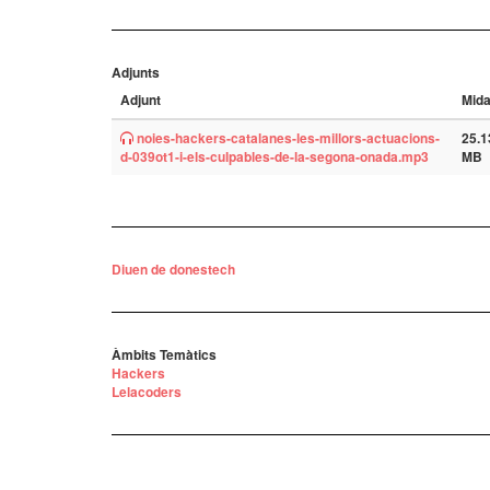
Adjunts
Adjunt
Mid
noies-hackers-catalanes-les-millors-actuacions-
25.1
d-039ot1-i-els-culpables-de-la-segona-onada.mp3
MB
Diuen de donestech
Àmbits Temàtics
Hackers
Lelacoders