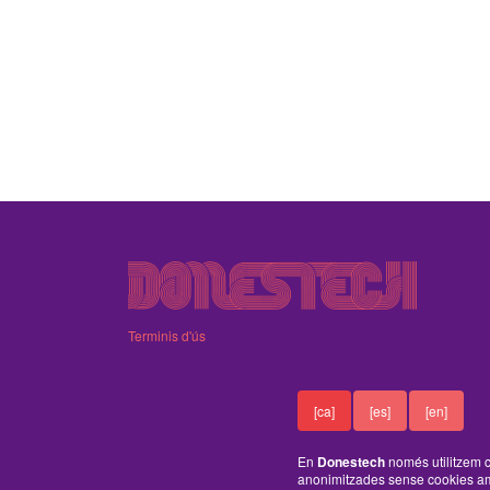
Terminis d'ús
[ca]
[es]
[en]
En
Donestech
només utilitzem c
anonimitzades sense cookies am