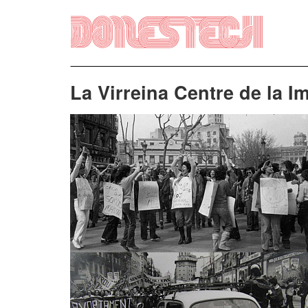
Vés
al
contingut
La Virreina Centre de la I
Imatge
Imatge