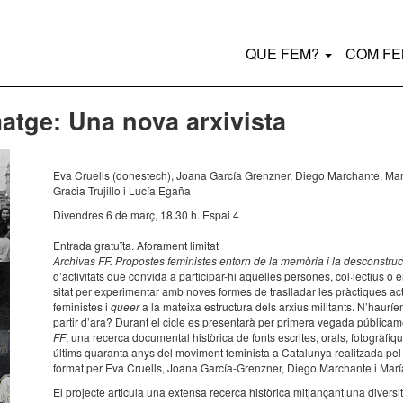
Main
QUE FEM?
COM F
navigation
matge: Una nova arxivista
Eva Cruells (dones­tech), Joana García Grenz­ner, Diego Marchante, Mar
Gracia Truji­llo i Lucía Egaña
Diven­dres 6 de març, 18.30 h. Espai 4
Entrada gratu­ïta. Afora­ment limi­tat
Archi­vas FF. P
ropos­tes femi­nis­tes entorn de la memò­ria i la descons­truc­
d’ac­ti­vi­tats que convida a parti­ci­par-hi aque­lles perso­nes, col·­lec­tius o e
si­tat per expe­ri­men­tar amb noves formes de tras­lla­dar les pràc­ti­ques acti­
fe­mi­nis­tes i
queer
a la mateixa estruc­tura dels arxius mili­tants. N’hau­ríe
partir d’ara? Durant el cicle es presen­tarà per primera vegada públi­ca­
FF
, una recerca docu­men­tal histò­rica de fonts escri­tes, orals, foto­grà­fi­que
últims quaranta anys del movi­ment femi­nista a Cata­lu­nya realit­zada pel c
format per Eva Cruells, Joana García-Grenz­ner, Diego Marchante i Marí
El projecte arti­cula una extensa recerca histò­rica mitjan­çant una diver­si­t