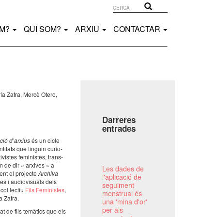
Cerca
Cerca
EM?
QUI SOM?
ARXIU
CONTACTAR
ía Zafra, Mercè Otero,
Darreres
entrades
ció d’ar­xius
és un cicle
nti­tats que tinguin curi­o­
vis­tes femi­nis­tes, trans­
m de dir « arxi­ves » a
Les dades de
ment el projecte
Archiva
l'aplicació de
s i audi­o­vi­su­als dels
seguiment
ol·­lec­tiu
Fils Femi­nis­tes
,
menstrual és
a Zafra.
una 'mina d'or'
per als
at de fils temà­tics que els