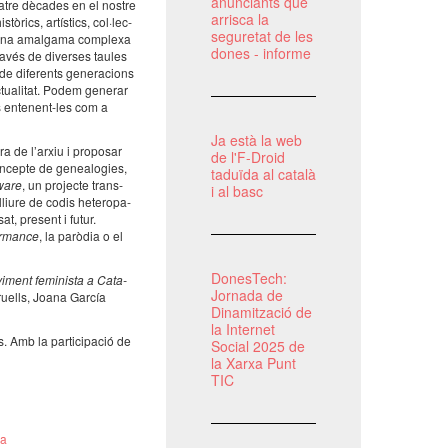
anunciants que
uatre dèca­des en el nostre
arrisca la
ò­rics, artís­tics, col·­lec­
seguretat de les
mar una amal­gama complexa
dones - informe
A través de diver­ses taules
de dife­rents gene­ra­ci­ons
u­a­li­tat. Podem gene­rar
ls ente­nent-les com a
Ja està la web
ra de l’ar­xiu i propo­sar
de l'F-Droid
oncepte de gene­a­lo­gies,
taduïda al català
­ware
, un projecte trans­
i al basc
lliure de codis hete­ro­pa­
sat, present i futur.
r­mance
, la parò­dia o el
DonesTech:
vi­ment femi­nista a Cata­
Jornada de
Cruells, Joana García
Dinamització de
la Internet
. Amb la parti­ci­pa­ció de
Social 2025 de
la Xarxa Punt
TIC
ya