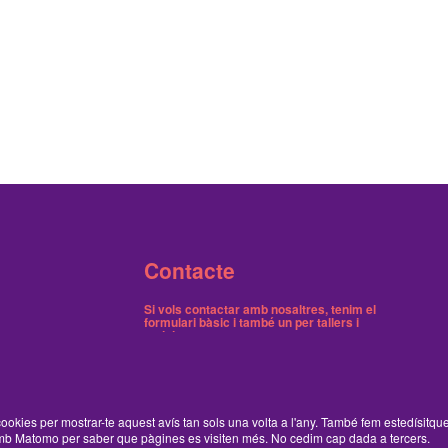
Contacte
Si vols contactar amb nosaltres, tenim el
formulari bàsic
i també
un per tallers i
activitats
.
Butlletins
Tenim dos butlletins, un trimestral de notícies i
ookies per mostrar-te aquest avís tan sols una volta a l'any. També fem estedísitqu
un on avisem dels tallers gratuïts.
Ací pots
b Matomo per saber que pàgines es visiten més. No cedim cap dada a tercers.