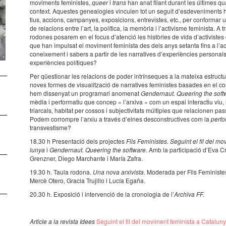
movi­ments femi­nis­tes,
queer
i
trans
han anat filant durant les últi­mes q
context. Aques­tes gene­a­lo­gies vincu­len tot un seguit d’es­de­ve­ni­ments hist
tius, acci­ons, campa­nyes, expo­si­ci­ons, entre­vis­tes, etc., per confor­
de rela­ci­ons entre l’art, la polí­tica, la memò­ria i l’ac­ti­visme femi­nista. 
rodo­nes posa­rem en el focus d’aten­ció les histò­ries de vida d’ac­ti­vis­tes 
que han impul­sat el movi­ment femi­nista des dels anys setanta fins a l’ac­t
conei­xe­ment i sabers a partir de les narra­ti­ves d’ex­pe­ri­èn­cies perso­na
expe­ri­èn­cies polí­ti­ques?
Per qües­ti­o­nar les rela­ci­ons de poder intrín­se­ques a la mateixa estruc­tu
noves formes de visu­a­lit­za­ció de narra­ti­ves femi­nis­tes basa­des en el c
hem disse­nyat un progra­mari anome­nat
Gender­naut. Quee­ring the soft
mè­dia i perfor­ma­tiu que concep « l’ar­xiva » com un espai inter­ac­tiu viu, 
tri­ar­cals, habi­tat per cossos i subjec­ti­vi­tats múlti­ples que rela­ci­o­nen pas
Podem corrom­pre l’ar­xiu a través d’ei­nes descons­truc­ti­ves com la
perfo
trans­ves­tisme?
18.30 h Presen­ta­ció dels projec­tes
Fils Femi­nis­tes. Seguint el fil del mo
lu­nya
i
Gender­naut. Quee­ring the soft­ware
. Amb la parti­ci­pa­ció d’Eva 
Grenz­ner, Diego Marchante i María Zafra.
19.30 h. Taula rodona.
Una nova arxi­vista
. Mode­rada per Fils Femi­nis­tes
Mercè Otero, Gracia Truji­llo i Lucía Egaña.
20.30 h. Expo­si­ció i inter­ven­ció de la crono­lo­gia de l’
Archiva FF.
Arti­cle a la revista Idees
Seguint el fil del movi­ment femi­nista a Cata­lu­n