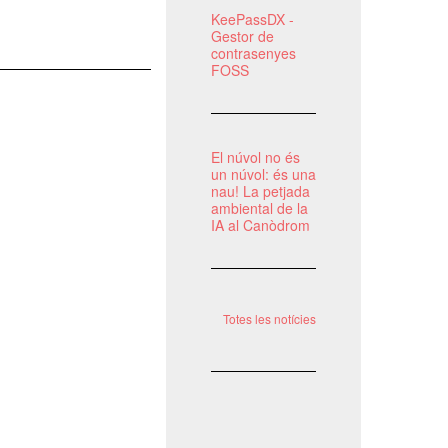
KeePassDX -
Gestor de
contrasenyes
FOSS
El núvol no és
un núvol: és una
nau! La petjada
ambiental de la
IA al Canòdrom
Totes les notícies