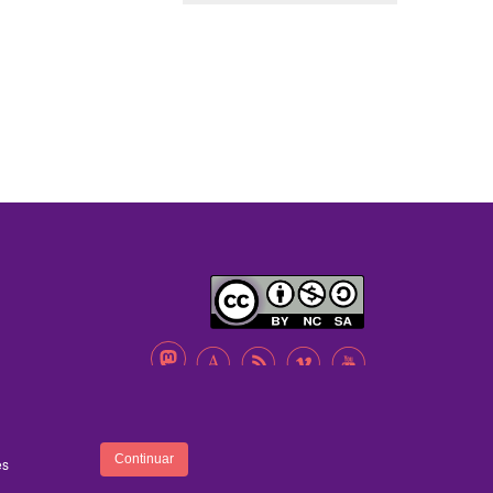
A
B
C
D
ENTRA
FOOTER
Continuar
es