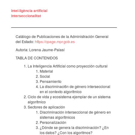
intel·ligència artificial
interseccionalitat
Catá­logo de Publi­ca­ci­o­nes de la Admi­nis­tra­ción Gene­ral
del Estado:
https://cpage.mpr.gob.es
Auto­ria: Lorena Jaume-Palasí
TABLA DE CONTE­NI­DOS
La Inte­li­gen­cia Arti­fi­cial como proyec­ción cultu­ral
Mate­rial
Social
Pensa­mi­ento
La discri­mi­na­ci6n de género inter­sec­ci­o­nal
en el contexto algo­rít­mico
Ciclo de vida y ecosis­tema ejem­plar de un sistema
algo­rít­mico
Secto­res de apli­ca­ción
Discri­mi­na­ción inter­sec­ci­o­nal de género en
siste­mas algo­rít­mi­cos
Perso­na­li­za­ción
¿Dónde se genera la discri­mi­na­ción? ¿En
los datos? ¿Con los algo­rit­mos?