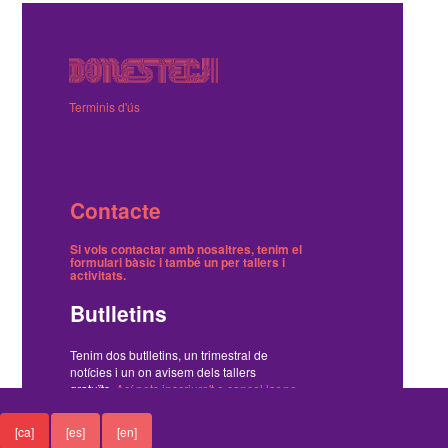
Terminis d'ús
Contacte
Si vols contactar amb nosaltres, tenim el
formulari bàsic
i també
un per tallers i
activitats
.
Butlletins
Tenim dos butlletins, un trimestral de
notícies i un on avisem dels tallers
gratuïts.
Ací pots inscriure't o cancel·lar-ne
la subscripció
.
[ca]
[es]
[en]
Funciona amb el Drupal