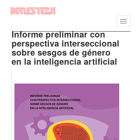
Vés
al
Toggle
contingut
navigatio
Informe preliminar con
perspectiva interseccional
sobre sesgos de género
en la inteligencia artificial
Imatge