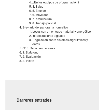
¿En los equi­pos de progra­ma­ción?
4. Salud
5. Empleo
6. Movi­li­dad
7. Arqui­tec­tura
8. Trabajo poli­cial
Brevi­a­rio del pano­rama norma­tivo
Leyes con un enfo­que mate­rial y ener­gé­tico
Infra­es­truc­tu­ras digi­ta­les
Regu­la­ción sobre siste­mas algo­rít­mi­cos y
datos
O05. Reco­men­da­ci­o­nes
1. Statu quo
2. Evalu­a­ción
3. Visión
Darreres entrades