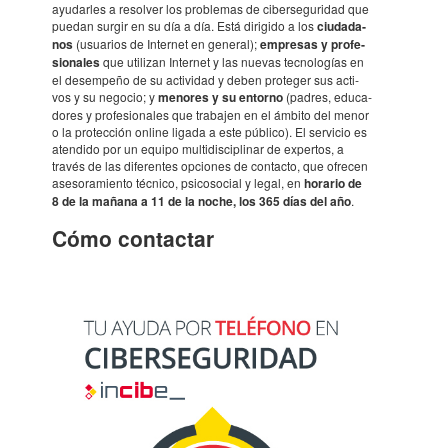
ayudar­les a resol­ver los proble­mas de ciber­se­gu­ri­dad que
puedan surgir en su día a día. Está diri­gido a los
ciuda­da­
nos
(usua­rios de Inter­net en gene­ral);
empre­sas y profe­
si­o­na­les
que utili­zan Inter­net y las nuevas tecno­lo­gías en
el desem­peño de su acti­vi­dad y deben prote­ger sus acti­
vos y su nego­cio; y
meno­res y su entorno
(padres, educa­
do­res y profe­si­o­na­les que traba­jen en el ámbito del menor
o la protec­ción online ligada a este público). El servi­cio es
aten­dido por un equipo multi­dis­ci­pli­nar de exper­tos, a
través de las dife­ren­tes opci­o­nes de contacto, que ofre­cen
aseso­ra­mi­ento técnico, psico­so­cial y legal, en
hora­rio de
8 de la mañana a 11 de la noche, los 365 días del año
.
Cómo contac­tar