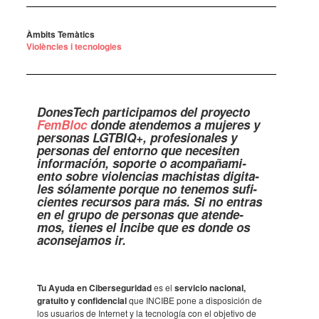
Àmbits Temàtics
Violències i tecnologies
Dones­Tech parti­ci­pa­mos del proyecto
FemBloc
donde aten­de­mos a muje­res y
perso­nas LGTBIQ+, profe­si­o­na­les y
perso­nas del entorno que nece­si­ten
infor­ma­ción, soporte o acom­paña­mi­
ento sobre violen­cias machis­tas digi­ta­
les sóla­mente porque no tene­mos sufi­
ci­en­tes recur­sos para más. Si no entras
en el grupo de perso­nas que aten­de­
mos, tienes el Incibe que es donde os
acon­se­ja­mos ir.
Tu Ayuda en Ciber­se­gu­ri­dad
es el
servi­cio naci­o­nal,
gratuito y confi­den­cial
que INCIBE pone a dispo­si­ción de
los usua­rios de Inter­net y la tecno­lo­gía con el obje­tivo de