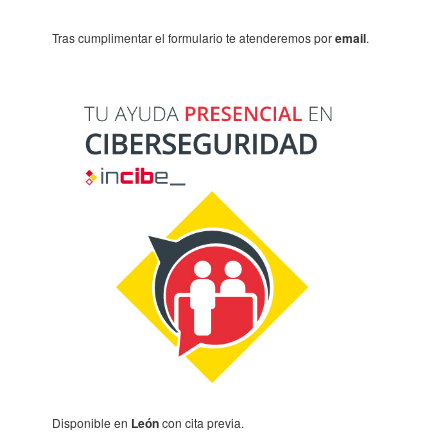
Tras cumpli­men­tar el formu­la­rio te aten­de­re­mos por
email
.
Dispo­ni­ble en
León
con cita previa.