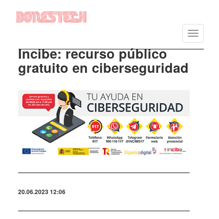
Vés
al
Toggle
contingut
navigatio
Incibe: recurso público
gratuito en ciberseguridad
Imatge
20.06.2023 12:06