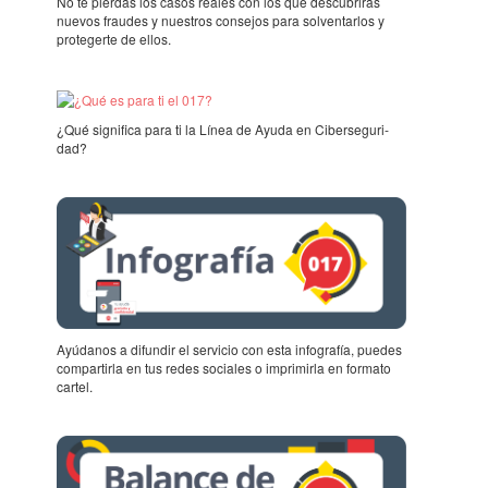
No te pier­das los casos reales con los que descu­brirás
nuevos frau­des y nues­tros conse­jos para solven­tar­los y
prote­gerte de ellos.
¿Qué signi­fica para ti la Línea de Ayuda en Ciber­se­gu­ri­
dad?
Ayúda­nos a difun­dir el servi­cio con esta info­gra­fía, puedes
compar­tirla en tus redes soci­a­les o impri­mirla en formato
cartel.