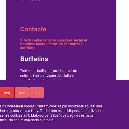
Contacte
Si vols contactar amb nosaltres, tenim el
formulari bàsic
i també
un per tallers i
activitats
.
Butlletins
Tenim dos butlletins, un trimestral de
notícies i un on avisem dels tallers
gratuïts.
Ací pots inscriure't o cancel·lar-ne
la subscripció
.
[ca]
[es]
[en]
Funciona amb el Drupal
En
Donestech
només utilitzem cookies per mostrar-te aquest avís
tan sols una volta a l'any. També fem estedísitques anonimitzades
sense cookies amb Matomo per saber que pàgines es visiten
més. No cedim cap dada a tercers.