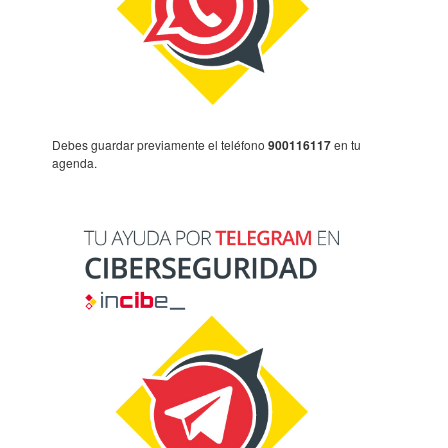
Debes guar­dar previ­a­mente el telé­fono
900116117
en tu
agenda.