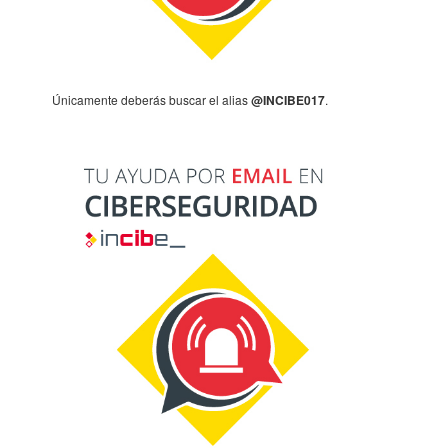
Única­mente deberás buscar el alias
@INCI­BE017
.