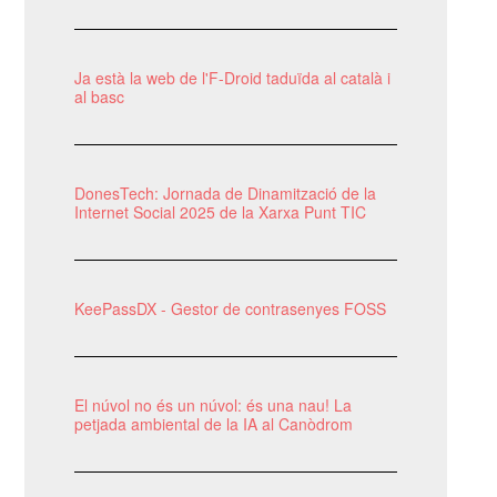
Ja està la web de l'F-Droid taduïda al català i
al basc
DonesTech: Jornada de Dinamització de la
Internet Social 2025 de la Xarxa Punt TIC
KeePassDX - Gestor de contrasenyes FOSS
El núvol no és un núvol: és una nau! La
petjada ambiental de la IA al Canòdrom