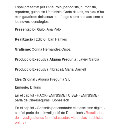
Espai presen­tat per l’Ana Polo, peri­o­dista, humo­rista,
repor­tera, guio­nista i femi­nista. Cada dilluns, en clau d’hu­
mor, gaudi­rem dels seus monò­legs sobre el masclisme a
les noves tecno­lo­gies.
Presen­ta­ció i Guió:
Ana Polo
Realit­za­ció i Edició:
Iban Pàmies
Grafisme
: Corina Hernán­dez Orsoz
Produc­ció Execu­tiva Alguna Pregunta:
Javier García
Produc­ció Execu­tiva Fibra­cat
:
Maria Darnell
Idea Origi­nal
:
Alguna Pregunta S.L
Emis­sió:
Dilluns
En el capí­tol «HACK­FE­MI­NISME I CIBER­FE­MI­NISME»
parla de Ciber­se­gu­ras i Dones­tech
En el capí­tol «Consells per comba­tre el masclisme digi­tal»
capí­tol parla de la inve­ti­ga­ció de Dones­tech «
Resul­ta­dos
de inves­ti­ga­ci­o­nes femi­nis­tas sobre violen­cias machis­tas
online
»