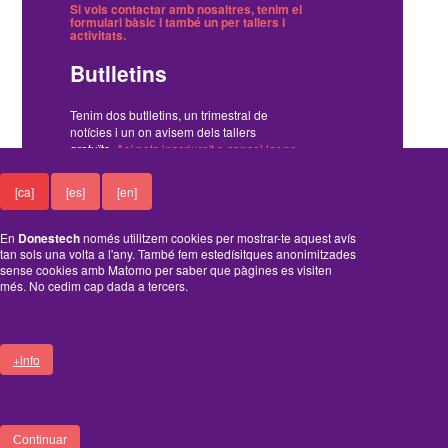
Si vols contactar amb nosaltres, tenim el
formulari bàsic
i també
un per tallers i
activitats
.
Butlletins
Tenim dos butlletins, un trimestral de
notícies i un on avisem dels tallers
gratuïts.
Ací pots inscriure't o cancel·lar-ne
la subscripció
.
[ca]
[es]
[en]
Funciona amb el Drupal
En
Donestech
només utilitzem cookies per mostrar-te aquest avís
tan sols una volta a l'any. També fem estedísitques anonimitzades
sense cookies amb Matomo per saber que pàgines es visiten
més. No cedim cap dada a tercers.
A
B
C
D
+info
FOOTER
ENTRA
Continuar