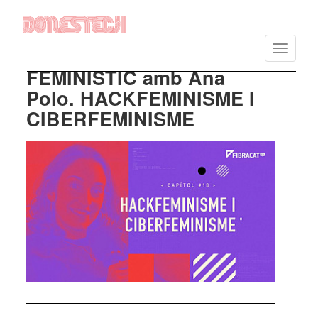
Vés
al
Toggle
contingut
navigatio
FEMINISTIC amb Ana
Polo. HACKFEMINISME I
CIBERFEMINISME
Imatge