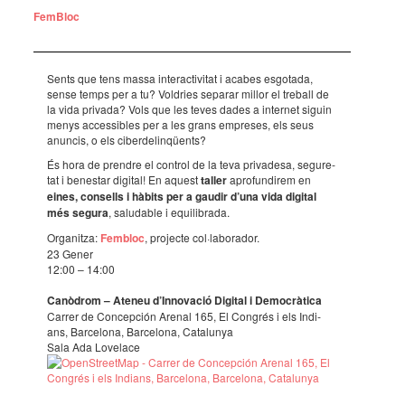
FemBloc
Sents que tens massa inter­ac­ti­vi­tat i acabes esgo­tada,
sense temps per a tu? Voldries sepa­rar millor el treball de
la vida privada? Vols que les teves dades a inter­net siguin
menys acces­si­bles per a les grans empre­ses, els seus
anun­cis, o els ciber­de­lin­qüents?
És hora de pren­dre el control de la teva priva­desa, segu­re­
tat i benes­tar digi­tal! En aquest
taller
apro­fun­di­rem en
eines, consells i hàbits per a gaudir d’una vida digi­tal
més segura
, salu­da­ble i equi­li­brada.
Orga­nitza:
Fembloc
, projecte col·­la­bo­ra­dor.
23 Gener
12:00 – 14:00
Canò­drom – Ateneu d’In­no­va­ció Digi­tal i Demo­crà­tica
Carrer de Concep­ción Arenal 165, El Congrés i els Indi­
ans, Barce­lona, Barce­lona, Cata­lu­nya
Sala Ada Love­lace