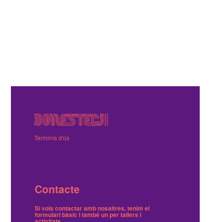
Terminis d'ús
Contacte
Si vols contactar amb nosaltres, tenim el
formulari bàsic
i també
un per tallers i
activitats
.