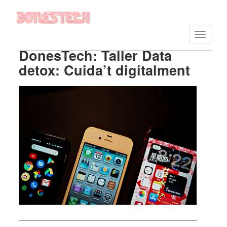
Vés
al
Toggle
contingut
navigatio
DonesTech: Taller Data
detox: Cuida’t digitalment
Imatge