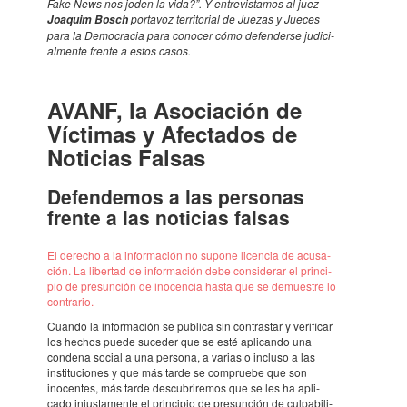
Fake News nos joden la vida?”. Y entre­vis­ta­mos al juez
porta­voz terri­to­rial de Juezas y Jueces
Joaquim Bosch
para la Demo­cra­cia para cono­cer cómo defen­derse judi­ci­
al­mente frente a estos casos.
AVANF, la Asoci­a­ción de
Vícti­mas y Afec­ta­dos de
Noti­cias Falsas
Defen­de­mos a las perso­nas
frente a las noti­cias falsas
El dere­cho a la infor­ma­ción no supone licen­cia de acusa­
ción. La liber­tad de infor­ma­ción debe consi­de­rar el prin­ci­
pio de presun­ción de inocen­cia hasta que se demu­es­tre lo
contra­rio.
Cuando la infor­ma­ción se publica sin contras­tar y veri­fi­car
los hechos puede suce­der que se esté apli­cando una
condena social a una persona, a varias o incluso a las
insti­tu­ci­o­nes y que más tarde se compru­ebe que son
inocen­tes, más tarde descu­bri­re­mos que se les ha apli­
cado injus­ta­mente el prin­ci­pio de presun­ción de culpa­bi­li­