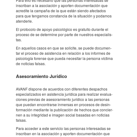
Para ello es nece­sa­rio que las perso­nas inter­e­sa­das se
inscri­ban a la asoci­a­ción y apor­ten docu­men­ta­ción que
acre­dite la campaña de la que están siendo afec­ta­dos
para que tenga­mos cons­tan­cia de la situ­a­ción y poda­mos
aten­derle.
El proto­colo de apoyo psico­ló­gico es gratuito durante el
proceso de se deter­mine por parte de nues­tros espe­ci­a­lis­
tas.
En aque­llos casos en que se soli­cite, se puede docu­men­
tar el proceso de asis­ten­cia en rela­ción a los infor­mes de
psico­lo­gía forense que pueda nece­si­tar la persona víctima
de noti­cias falsas.
Aseso­ra­mi­ento Jurí­dico
AVANF dispone de acuer­dos con dife­ren­tes despa­chos
espe­ci­a­li­za­dos en asis­ten­cia jurí­dica para reali­zar evalu­a­
ci­o­nes previas de aseso­ra­mi­ento jurí­dico a las perso­nas
que puedan encon­trarse inmer­sas en proce­sos de desin­
for­ma­ción medi­ante la publi­ca­ción de hechos que conci­er­
nen a su inte­gri­dad e imagen social basa­das en noti­cias
falsas.
Para acce­der a este servi­cio las perso­nas inter­e­sa­das se
inscri­ban en la asoci­a­ción y apor­ten docu­men­ta­ción que