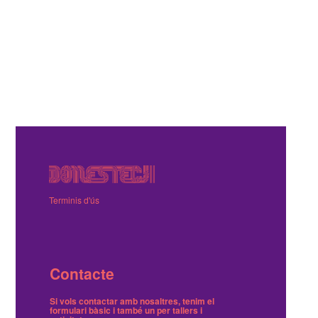
Terminis d'ús
Contacte
Si vols contactar amb nosaltres, tenim el
formulari bàsic
i també
un per tallers i