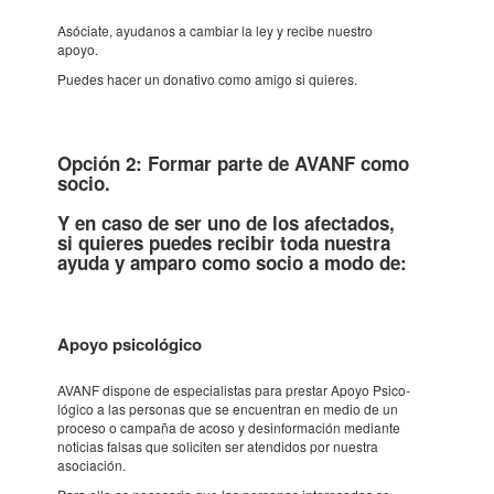
Asóci­ate, ayuda­nos a cambiar la ley y recibe nues­tro
apoyo.
Puedes hacer un dona­tivo como amigo si quie­res.
Opción 2: Formar parte de AVANF como
socio.
Y en caso de ser uno de los afec­ta­dos,
si quie­res puedes reci­bir toda nues­tra
ayuda y amparo como socio a modo de:
Apoyo psico­ló­gico
AVANF dispone de espe­ci­a­lis­tas para pres­tar Apoyo Psico­
ló­gico a las perso­nas que se encu­en­tran en medio de un
proceso o campaña de acoso y desin­for­ma­ción medi­ante
noti­cias falsas que soli­ci­ten ser aten­di­dos por nues­tra
asoci­a­ción.