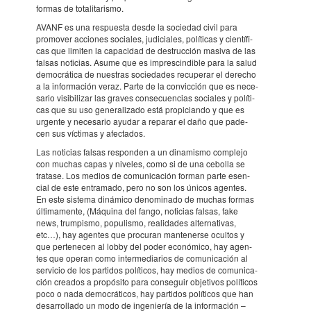
formas de tota­li­ta­rismo.
AVANF es una respu­esta desde la soci­e­dad civil para
promo­ver acci­o­nes soci­a­les, judi­ci­a­les, polí­ti­cas y cien­tí­fi­
cas que limi­ten la capa­ci­dad de destruc­ción masiva de las
falsas noti­cias. Asume que es impres­cin­di­ble para la salud
democrá­tica de nues­tras soci­e­da­des recu­pe­rar el dere­cho
a la infor­ma­ción veraz. Parte de la convic­ción que es nece­
sa­rio visi­bi­li­zar las graves conse­cu­en­cias soci­a­les y polí­ti­
cas que su uso gene­ra­li­zado está propi­ci­ando y que es
urgente y nece­sa­rio ayudar a repa­rar el daño que pade­
cen sus vícti­mas y afec­ta­dos.
Las noti­cias falsas respon­den a un dina­mismo complejo
con muchas capas y nive­les, como si de una cebo­lla se
tratase. Los medios de comu­ni­ca­ción forman parte esen­
cial de este entra­mado, pero no son los únicos agen­tes.
En este sistema diná­mico deno­mi­nado de muchas formas
últi­ma­mente, (Máquina del fango, noti­cias falsas, fake
news, trum­pismo, popu­lismo, reali­da­des alter­na­ti­vas,
etc…), hay agen­tes que procu­ran mante­nerse ocul­tos y
que perte­ne­cen al lobby del poder econó­mico, hay agen­
tes que operan como inter­me­di­a­rios de comu­ni­ca­ción al
servi­cio de los parti­dos polí­ti­cos, hay medios de comu­ni­ca­
ción crea­dos a propó­sito para conse­guir obje­ti­vos polí­ti­cos
poco o nada democrá­ti­cos, hay parti­dos polí­ti­cos que han
desar­ro­llado un modo de inge­ni­e­ría de la infor­ma­ción –