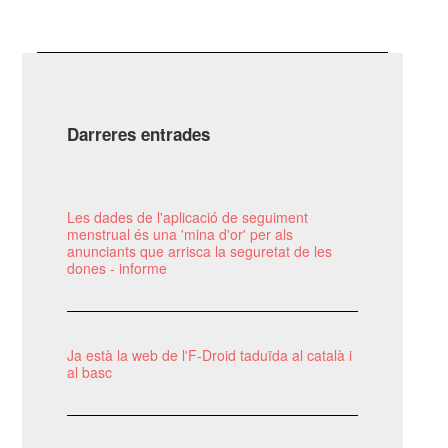
Darreres entrades
Les dades de l'aplicació de seguiment
menstrual és una 'mina d'or' per als
anunciants que arrisca la seguretat de les
dones - informe
Ja està la web de l'F-Droid taduïda al català i
al basc