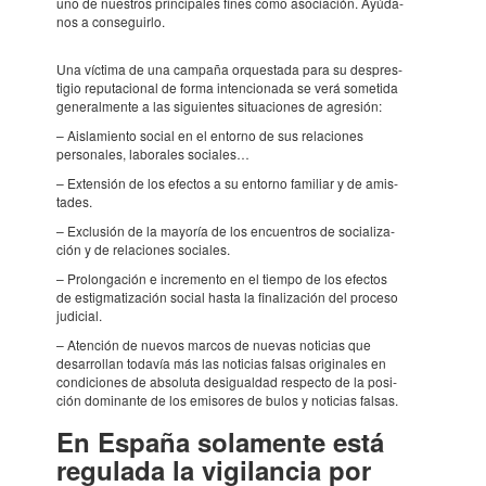
uno de nues­tros prin­ci­pa­les fines como asoci­a­ción. Ayúda­
nos a conse­guirlo.
Una víctima de una campaña orques­tada para su despres­
ti­gio repu­ta­ci­o­nal de forma inten­ci­o­nada se verá some­tida
gene­ral­mente a las sigui­en­tes situ­a­ci­o­nes de agre­sión:
– Aisla­mi­ento social en el entorno de sus rela­ci­o­nes
perso­na­les, labo­ra­les soci­a­les…
– Exten­sión de los efec­tos a su entorno fami­liar y de amis­
ta­des.
– Exclu­sión de la mayo­ría de los encu­en­tros de soci­a­li­za­
ción y de rela­ci­o­nes soci­a­les.
– Prolon­ga­ción e incre­mento en el tiempo de los efec­tos
de estig­ma­ti­za­ción social hasta la fina­li­za­ción del proceso
judi­cial.
– Aten­ción de nuevos marcos de nuevas noti­cias que
desar­ro­llan toda­vía más las noti­cias falsas origi­na­les en
condi­ci­o­nes de abso­luta desi­gual­dad respecto de la posi­
ción domi­nante de los emiso­res de bulos y noti­cias falsas.
En España sola­mente está
regu­lada la vigi­lan­cia por