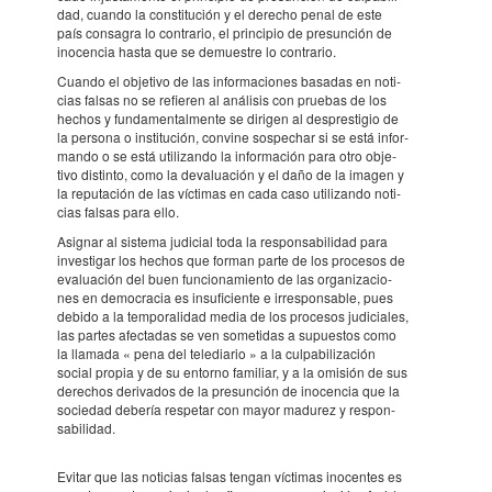
dad, cuando la cons­ti­tu­ción y el dere­cho penal de este
país consa­gra lo contra­rio, el prin­ci­pio de presun­ción de
inocen­cia hasta que se demu­es­tre lo contra­rio.
Cuando el obje­tivo de las infor­ma­ci­o­nes basa­das en noti­
cias falsas no se refi­e­ren al análi­sis con prue­bas de los
hechos y funda­men­tal­mente se diri­gen al despres­ti­gio de
la persona o insti­tu­ción, convine sospe­char si se está infor­
mando o se está utili­zando la infor­ma­ción para otro obje­
tivo distinto, como la deva­lu­a­ción y el daño de la imagen y
la repu­ta­ción de las vícti­mas en cada caso utili­zando noti­
cias falsas para ello.
Asig­nar al sistema judi­cial toda la respon­sa­bi­li­dad para
inves­ti­gar los hechos que forman parte de los proce­sos de
evalu­a­ción del buen funci­o­na­mi­ento de las orga­ni­za­ci­o­
nes en demo­cra­cia es insu­fi­ci­ente e irres­pon­sa­ble, pues
debido a la tempo­ra­li­dad media de los proce­sos judi­ci­a­les,
las partes afec­ta­das se ven some­ti­das a supu­es­tos como
la llamada « pena del tele­di­a­rio » a la culpa­bi­li­za­ción
social propia y de su entorno fami­liar, y a la omisión de sus
dere­chos deri­va­dos de la presun­ción de inocen­cia que la
soci­e­dad debe­ría respe­tar con mayor madu­rez y respon­
sa­bi­li­dad.
Evitar que las noti­cias falsas tengan vícti­mas inocen­tes es