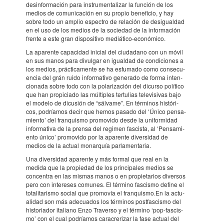
desin­for­ma­ción para instru­men­ta­li­zar la función de los
medios de comu­ni­ca­ción en su propio bene­fi­cio, y hay
sobre todo un amplio espec­tro de rela­ción de desi­gual­dad
en el uso de los medios de la soci­e­dad de la infor­ma­ción
frente a este gran dispo­si­tivo mediá­tico-econó­mico.
La aparente capa­ci­dad inicial del ciuda­dano con un móvil
en sus manos para divul­gar en igual­dad de condi­ci­o­nes a
los medios, prác­ti­ca­mente se ha esfu­mado como conse­cu­
en­cia del grán ruido infor­ma­tivo gene­rado de forma inten­
ci­o­nada sobre todo con la pola­ri­za­ción del dicurso polí­tico
que han propi­ci­ado las múlti­ples tertu­lias tele­vi­si­vas bajo
el modelo de dicu­sión de “sálvame”. En térmi­nos histó­ri­
cos, podrí­a­mos decir que hemos pasado del ‘Único pensa­
mi­en­to’ del fran­quismo promo­vido desde la unifor­mi­dad
infor­ma­tiva de la prensa del regi­men fascista, al ‘Pen­sa­mi­
ento único’ promo­vido por la aparente diver­si­dad de
medios de la actual monar­quía parla­men­ta­ria.
Una diver­si­dad aparente y más formal que real en la
medida que la propi­e­dad de los prin­ci­pa­les medios se
concen­tra en las mismas manos o en propi­e­ta­rios diver­sos
pero con inter­e­ses comu­nes. El término fascismo define el
tota­li­ta­rismo social que promo­vía el fran­quismo.En la actu­
a­li­dad son más adecu­a­dos los térmi­nos post­fas­cismo del
histo­ri­a­dor itali­ano Enzo Traverso y el término ‘pop-fascis­
mo’ con el cual podrí­a­mos cara­cre­ri­zar la fase actual del