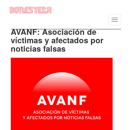
Vés
al
Toggle
contingut
navigatio
AVANF: Asociación de
víctimas y afectados por
noticias falsas
Imatge