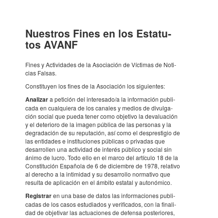
Nues­tros Fines en los Esta­tu­
tos AVANF
Fines y Acti­vi­da­des de la Asoci­a­ción de Vícti­mas de Noti­
cias Falsas.
Cons­ti­tuyen los fines de la Asoci­a­ción los sigui­en­tes:
Anali­zar
a peti­ción del inter­e­sado/a la infor­ma­ción publi­
cada en cual­qui­era de los cana­les y medios de divul­ga­
ción social que pueda tener como obje­tivo la deva­lu­a­ción
y el dete­ri­oro de la imagen pública de las perso­nas y la
degra­da­ción de su repu­ta­ción, así como el despres­ti­gio de
las enti­da­des e insti­tu­ci­o­nes públi­cas o priva­das que
desar­ro­llen una acti­vi­dad de interés público y social sin
ánimo de lucro. Todo ello en el marco del artí­culo 18 de la
Cons­ti­tu­ción Española de 6 de dici­em­bre de 1978, rela­tivo
al dere­cho a la inti­mi­dad y su desar­ro­llo norma­tivo que
resulta de apli­ca­ción en el ámbito esta­tal y auto­nó­mico.
Regis­trar
en una base de datos las infor­ma­ci­o­nes publi­
ca­das de los casos estu­di­a­dos y veri­fi­ca­dos, con la fina­li­
dad de obje­ti­var las actu­a­ci­o­nes de defensa poste­ri­o­res,