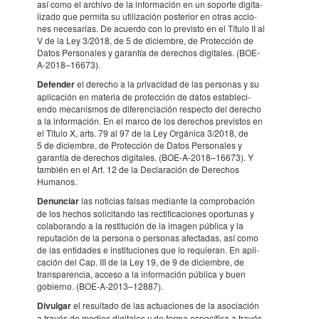
así como el archivo de la infor­ma­ción en un soporte digi­ta­
li­zado que permita su utili­za­ción poste­rior en otras acci­o­
nes nece­sa­rias. De acuerdo con lo previsto en el Título II al
V de la Ley 3/2018, de 5 de dici­em­bre, de Protec­ción de
Datos Perso­na­les y garan­tía de dere­chos digi­ta­les. (BOE-
A-2018–16673).
Defen­der
el dere­cho a la priva­ci­dad de las perso­nas y su
apli­ca­ción en mate­ria de protec­ción de datos esta­ble­ci­
endo meca­nis­mos de dife­ren­ci­a­ción respecto del dere­cho
a la infor­ma­ción. En el marco de los dere­chos previs­tos en
el Titulo X, arts. 79 al 97 de la Ley Orgá­nica 3/2018, de
5 de dici­em­bre, de Protec­ción de Datos Perso­na­les y
garan­tía de dere­chos digi­ta­les. (BOE-A-2018–16673). Y
también en el Art. 12 de la Decla­ra­ción de Dere­chos
Huma­nos.
Denun­ciar
las noti­cias falsas medi­ante la compro­ba­ción
de los hechos soli­ci­tando las recti­fi­ca­ci­o­nes opor­tu­nas y
cola­bo­rando a la resti­tu­ción de la imagen pública y la
repu­ta­ción de la persona o perso­nas afec­ta­das, así como
de las enti­da­des e insti­tu­ci­o­nes que lo requi­e­ran. En apli­
ca­ción del Cap. III de la Ley 19, de 9 de dici­em­bre, de
trans­pa­ren­cia, acceso a la infor­ma­ción pública y buen
gobi­erno. (BOE-A-2013–12887).
Divul­gar
el resul­tado de las actu­a­ci­o­nes de la asoci­a­ción
a través de medios digi­ta­les y de forma espe­cí­fica a través