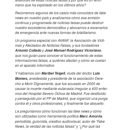
meno que ha explo­tado en los últi­mos años?
Recor­re­mos algu­nos de los casos más cono­ci­dos de fake
news en nues­tro país y anali­za­mos cómo esa emisión
conti­nua y progra­mada de noti­cias falsas puede destruir
nues­tro ecosis­tema democrá­tico y abocar­nos a esce­na­rios
de emer­gen­cia ante nuevas formas de tota­li­ta­rismo.
Un programa espe­cial con AVANF, la Asoci­a­ción de Vícti­
mas y Afec­ta­dos de Noti­cias Falsas, y sus funda­do­res
y
,
Anto­nio Collado
José Manuel Rodrí­guez Victo­ri­ano
que nos guían para cono­cer el funci­o­na­mi­ento de estas
infor­ma­ci­o­nes falsas, a quié­nes afec­tan y cómo se cuelan
en el aparato infor­ma­tivo.
Y habla­mos con
, viuda del doctor
Mari­bel Teigell
Luis
anes­te­sista y presi­dente de la asoci­a­ción Dere­
Montes,
cho a Morir Digna­mente, que fue acusado en 2005 de
causar la muerte medi­ante euta­na­sia irre­gu­lar a 400 enfer­
mos del Hospi­tal Severo Ochoa de Madrid. Fue desti­tuido
y perse­guido por el PP de Madrid, que orga­nizó una purga
contra él y otros profe­si­o­na­les, y final­mente fue absu­elto.
Le pregun­ta­mos cómo funci­o­nan las fake news y cómo
son utili­za­das como herra­mi­enta polí­tica
,
Marc Amorós
peri­o­dista, guio­nista, crea­tivo audi­o­vi­sual, autor de “Fake
News, la verdad de las noti­cias falsas” y “¿Por qué las