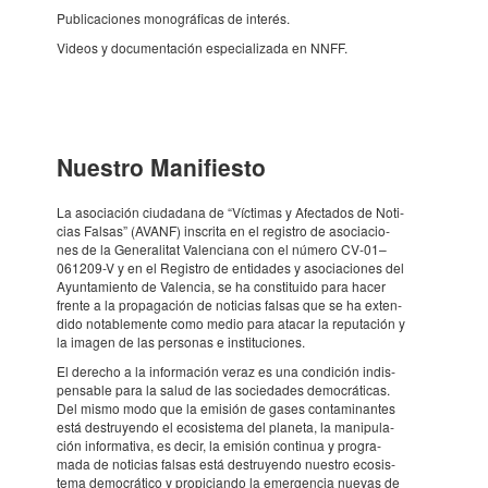
Publi­ca­ci­o­nes monográ­fi­cas de interés.
Videos y docu­men­ta­ción espe­ci­a­li­zada en NNFF.
Nues­tro Mani­fi­esto
La asoci­a­ción ciuda­dana de “Vícti­mas y Afec­ta­dos de Noti­
cias Falsas” (AVANF) inscrita en el regis­tro de asoci­a­ci­o­
nes de la Gene­ra­li­tat Valen­ci­ana con el número CV-01–
061209-V y en el Regis­tro de enti­da­des y asoci­a­ci­o­nes del
Ayun­ta­mi­ento de Valen­cia, se ha cons­ti­tuido para hacer
frente a la propa­ga­ción de noti­cias falsas que se ha exten­
dido nota­ble­mente como medio para atacar la repu­ta­ción y
la imagen de las perso­nas e insti­tu­ci­o­nes.
El dere­cho a la infor­ma­ción veraz es una condi­ción indis­
pen­sa­ble para la salud de las soci­e­da­des democrá­ti­cas.
Del mismo modo que la emisión de gases conta­mi­nan­tes
está destruyendo el ecosis­tema del planeta, la mani­pu­la­
ción infor­ma­tiva, es decir, la emisión conti­nua y progra­
mada de noti­cias falsas está destruyendo nues­tro ecosis­
tema democrá­tico y propi­ci­ando la emer­gen­cia nuevas de