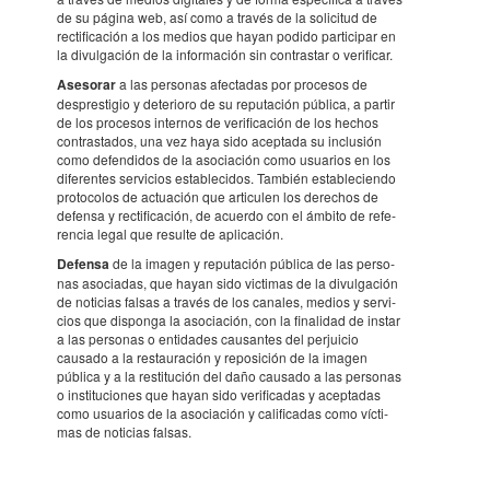
de su página web, así como a través de la soli­ci­tud de
recti­fi­ca­ción a los medios que hayan podido parti­ci­par en
la divul­ga­ción de la infor­ma­ción sin contras­tar o veri­fi­car.
Aseso­rar
a las perso­nas afec­ta­das por proce­sos de
despres­ti­gio y dete­ri­oro de su repu­ta­ción pública, a partir
de los proce­sos inter­nos de veri­fi­ca­ción de los hechos
contras­ta­dos, una vez haya sido acep­tada su inclu­sión
como defen­di­dos de la asoci­a­ción como usua­rios en los
dife­ren­tes servi­cios esta­ble­ci­dos. También esta­ble­ci­endo
proto­co­los de actu­a­ción que arti­cu­len los dere­chos de
defensa y recti­fi­ca­ción, de acuerdo con el ámbito de refe­
ren­cia legal que resulte de apli­ca­ción.
Defensa
de la imagen y repu­ta­ción pública de las perso­
nas asoci­a­das, que hayan sido victi­mas de la divul­ga­ción
de noti­cias falsas a través de los cana­les, medios y servi­
cios que disponga la asoci­a­ción, con la fina­li­dad de instar
a las perso­nas o enti­da­des causan­tes del perjui­cio
causado a la restau­ra­ción y repo­si­ción de la imagen
pública y a la resti­tu­ción del daño causado a las perso­nas
o insti­tu­ci­o­nes que hayan sido veri­fi­ca­das y acep­ta­das
como usua­rios de la asoci­a­ción y cali­fi­ca­das como vícti­
mas de noti­cias falsas.