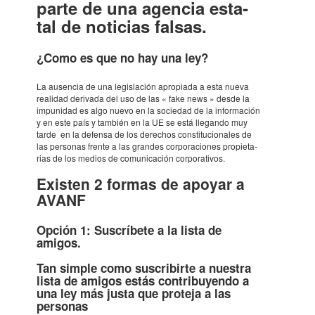
parte de una agen­cia esta­
tal de noti­cias falsas.
¿Como es que no hay una ley?
La ausen­cia de una legis­la­ción apro­pi­ada a esta nueva
reali­dad deri­vada del uso de las « fake news » desde la
impu­ni­dad es algo nuevo en la soci­e­dad de la infor­ma­ción
y en este país y también en la UE se está llegando muy
tarde en la defensa de los dere­chos cons­ti­tu­ci­o­na­les de
las perso­nas frente a las gran­des corpo­ra­ci­o­nes propi­e­ta­
rias de los medios de comu­ni­ca­ción corpo­ra­ti­vos.
Exis­ten 2 formas de apoyar a
AVANF
Opción 1:
Suscrí­bete a la lista de
amigos.
Tan simple como suscri­birte a nues­tra
lista de amigos estás contri­buyendo a
una ley más justa que proteja a las
perso­nas