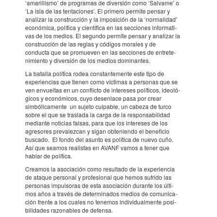
‘ama­ri­llis­mo’ de progra­mas de diver­sión como ‘Sal­va­me’ o
‘La isla de las tenta­ci­o­nes’. El primero permite pensar y
anali­zar la cons­truc­ción y la impo­si­ción de la ‘nor­ma­li­dad’
econó­mica, polí­tica y cien­tí­fica en las secci­o­nes infor­ma­ti­
vas de los medios. El segundo permite pensar y anali­zar la
cons­truc­ción de las reglas y códi­gos mora­les y de
conducta que se promu­e­ven en las secci­o­nes de entre­te­
ni­mi­ento y diver­sión de los medios domi­nan­tes.
La bata­lla polí­tica rodea cons­tan­te­mente este tipo de
expe­ri­en­cias que tienen como vícti­mas a perso­nas que se
ven envu­el­tas en un conflicto de inter­e­ses polí­ti­cos, ideo­ló­
gi­cos y econó­mi­cos, cuyo desen­lace pasa por crear
simbó­li­ca­mente un sujeto culpa­ble, un cabeza de turco
sobre el que se tras­lada la carga de la respon­sa­bi­li­dad
medi­ante noti­cias falsas, para que los inter­e­ses de los
agre­so­res preva­lez­can y sigan obte­ni­endo el bene­fi­cio
buscado. El fondo del asunto es polí­tica de nuevo cuño.
Así que seamos realis­tas en AVANF vamos a tener que
hablar de polí­tica.
Crea­mos la asoci­a­ción como resul­tado de la expe­ri­en­cia
de ataque perso­nal y profe­si­o­nal que hemos sufrido las
perso­nas impul­so­ras de esta asoci­a­ción durante los últi­
mos años a través de deter­mi­na­dos medios de comu­ni­ca­
ción frente a los cuales no tene­mos indi­vi­du­al­mente posi­
bi­li­da­des razo­na­bles de defensa.