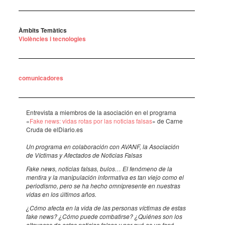
Àmbits Temàtics
Violències i tecnologies
comunicadores
Entre­vista a miem­bros de la asoci­a­ción en el programa
«
Fake news: vidas rotas por las noti­cias falsas
» de Carne
Cruda de elDi­a­rio.es
Un programa en cola­bo­ra­ción con AVANF, la Asoci­a­ción
de Vícti­mas y Afec­ta­dos de Noti­cias Falsas
Fake news, noti­cias falsas, bulos… El fenó­meno de la
mentira y la mani­pu­la­ción infor­ma­tiva es tan viejo como el
peri­o­dismo, pero se ha hecho omni­pre­sente en nues­tras
vidas en los últi­mos años.
¿Cómo afecta en la vida de las perso­nas vícti­mas de estas
fake news? ¿Cómo puede comba­tirse? ¿Qui­é­nes son los
alta­vo­ces de estas noti­cias falsas y por qué es un fenó­