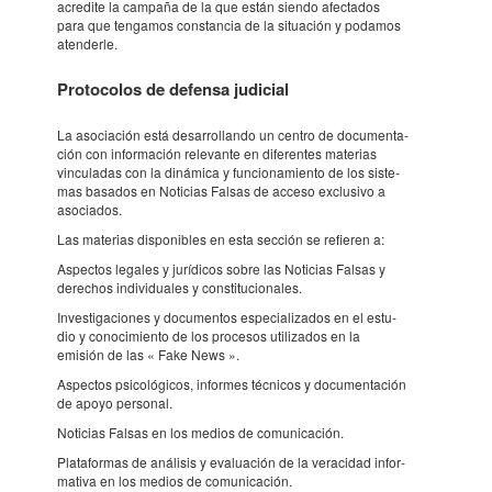
acre­dite la campaña de la que están siendo afec­ta­dos
para que tenga­mos cons­tan­cia de la situ­a­ción y poda­mos
aten­derle.
Proto­co­los de defensa judi­cial
La asoci­a­ción está desar­ro­llando un centro de docu­men­ta­
ción con infor­ma­ción rele­vante en dife­ren­tes mate­rias
vincu­la­das con la diná­mica y funci­o­na­mi­ento de los siste­
mas basa­dos en Noti­cias Falsas de acceso exclu­sivo a
asoci­a­dos.
Las mate­rias dispo­ni­bles en esta sección se refi­e­ren a:
Aspec­tos lega­les y jurí­di­cos sobre las Noti­cias Falsas y
dere­chos indi­vi­du­a­les y cons­ti­tu­ci­o­na­les.
Inves­ti­ga­ci­o­nes y docu­men­tos espe­ci­a­li­za­dos en el estu­
dio y cono­ci­mi­ento de los proce­sos utili­za­dos en la
emisión de las « Fake News ».
Aspec­tos psico­ló­gi­cos, infor­mes técni­cos y docu­men­ta­ción
de apoyo perso­nal.
Noti­cias Falsas en los medios de comu­ni­ca­ción.
Plata­for­mas de análi­sis y evalu­a­ción de la vera­ci­dad infor­
ma­tiva en los medios de comu­ni­ca­ción.