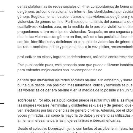
de las plata­for­mas de redes soci­a­les on-line. Lo abor­da­mos de forma crí
de género, así como rela­ci­o­na­mos inter­net, las iden­ti­da­des, la priva­ci­d
género. Segui­da­mente nos aden­tra­mos en las violen­cias de género y, esp
violen­cias de género on-line. Parti­mos de un análi­sis del pano­rama de dat
cuali­ta­ti­vos exis­ten­tes para, en la medida de lo posi­ble, visi­bi­li­zar q
pregun­ta­mos sobre este tipo de violen­cias. Después, en una segunda p
deta­lle las violen­cias de género on-line, así como las posi­bi­li­da­des de 
sentido, iden­ti­fi­ca­mos y defi­ni­mos un conjunto de violen­cias de género
las redes soci­a­les on-line y presen­ta­mos, a la vez, pistas, reco­men­da­ci­o­
profun­di­zar en ellas y lograr auto­de­fen­der­nos, así como contrar­res­tar­la
Esta publi­ca­ción pues, está pensada para que pueda utili­zarse tambi
para enten­der mejor cuales son los compo­nen­tes de
género que atra­vi­e­san las redes soci­a­les on-line. Sin embargo, y sobre
buir a que desde una posi­ción más infor­mada, crítica y femi­nista se pue
las violen­cias de género on-line y, en la medida de lo posi­ble y en un 
sobre­pa­sar. Por ello, esta publi­ca­ción puede resul­tar muy útil a las muje
las muje­res voca­les, femi­nis­tas y disi­den­tes sexu­a­les y de género, qu
ven afec­ta­das por las violen­cias de género on-line. Además, por el idioma
voces y mira­das, así como la mayo­ría de datos y refe­ren­cias utili­za­das,
al­mente inter­e­sante para las muje­res lati­nas e ibero­a­me­ri­ca­nas.
Desde el colec­tivo Dones­tech, junto con tantas otras ciber­fe­mi­nis­tas, 