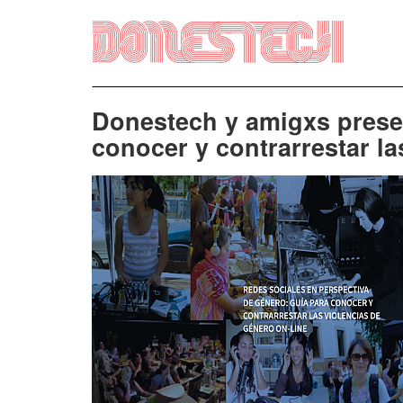
Vés
al
contingut
Donestech y amigxs prese
conocer y contrarrestar la
Imatge