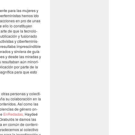
l­mente para las muje­res y
er­fe­mi­nis­tas hemos ido
 y acci­o­nes en pro de unas
 ello lo cons­ti­tuyen
l arte de que la tecno­lo­
bli­ca­ción y fusi­o­nado
i­vis­tas y ciber­fe­mi­nis­
esul­taba impres­cin­di­ble
­ra­dos y sirvi­era de guía
nes y desde las mira­das y
as resul­ta­ban aún mino­ri­
li­ca­ción por parte de la
magní­fica para que esto
 otras perso­nas y colec­ti­
ña su cola­bo­ra­ción en la
onte­ni­dos. Así como las
violen­cias de género on-
de
EnRe­da­das,
Haydeé
Grabu­lós le damos las
sta en común de conte­ni­
­de­ce­mos al colec­tivo
 para la inves­ti­ga­ción y