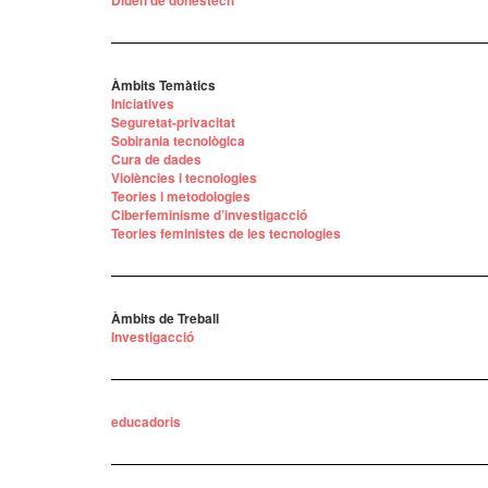
Diuen de donestech
Àmbits Temàtics
Iniciatives
Seguretat-privacitat
Sobirania tecnològica
Cura de dades
Violències i tecnologies
Teories i metodologies
Ciberfeminisme d’investigacció
Teories feministes de les tecnologies
Àmbits de Treball
Investigacció
educadoris