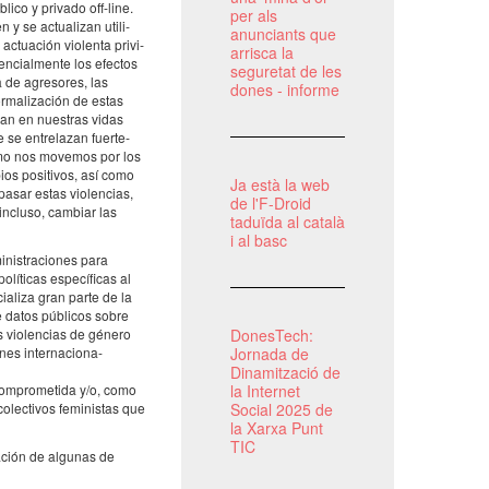
lico y privado off-line.
per als
se actu­a­li­zan utili­
anunciants que
actu­a­ción violenta privi­
arrisca la
en­ci­al­mente los efec­tos
seguretat de les
 de agre­so­res, las
dones - informe
norma­li­za­ción de estas
gan en nues­tras vidas
 se entre­la­zan fuer­te­
ómo nos move­mos por los
os posi­ti­vos, así como
Ja està la web
pa­sar estas violen­cias,
de l'F-Droid
, incluso, cambiar las
taduïda al català
i al basc
is­tra­ci­o­nes para
­ti­cas espe­cí­fi­cas al
­a­liza gran parte de la
e datos públi­cos sobre
s violen­cias de género
DonesTech:
nes inter­na­ci­ona-
Jornada de
Dinamització de
 compro­me­tida y/o, como
la Internet
olec­ti­vos femi­nis­tas que
Social 2025 de
la Xarxa Punt
TIC
a­ción de algu­nas de