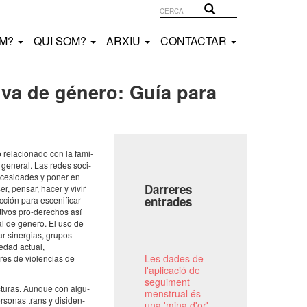
Cerca
Cerca
EM?
QUI SOM?
ARXIU
CONTACTAR
va de género: Guía para
rela­ci­o­nado con la fami­
n gene­ral. Las redes soci­
nece­si­da­des y poner en
Darreres
ser, pensar, hacer y vivir
entrades
ión para esce­ni­fi­car
ti­vos pro-dere­chos así
ial de género. El uso de
ear siner­gias, grupos
­e­dad actual,
Les dades de
bres de violen­cias de
l'aplicació de
seguiment
uc­tu­ras. Aunque con algu­
menstrual és
erso­nas trans y disi­den­
una 'mina d'or'