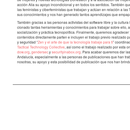
acción Alia su apoyo incon­di­ci­o­nal y en todos los senti­dos. También q
las femi­nis­tas y ciber­fe­mi­nis­tas que traba­jan y actúan en rela­ción a l
sus cono­ci­mi­en­tos y nos han gene­rado tantos apren­di­za­jes que empa­p
También gracias a las perso­nas acti­vis­tas del soft­ware libre y la cultur
ci­o­nado tantas herra­mi­en­tas y cono­ci­mi­en­tos para traba­jar sobre ell
soci­a­li­za­ción y prác­tica tecno­po­lí­tica. Final­mente, quere­mos agra­de­c
conte­ni­dos direc­ta­mente parten e incluyen el trabajo previo reali­zado
y segu­ri­dad “
Zen y el arte de que la tecno­lo­gía trabaje para ti
” coor­di­
Tacti­cal Tech­no­logy Collec­tive
, así como el trabajo reali­zado por esta or
dow.org
,
gender­sec
.y
secu­rityi­na­box.org
. Para acabar quere­mos dar las
Anda­lu­cía, espe­ci­al­mente a las perso­nas de publi­ca­ci­o­nes que han tr
noso­tras, su apoyo y esta posi­bi­li­dad de publi­ca­ción que nos han brin­