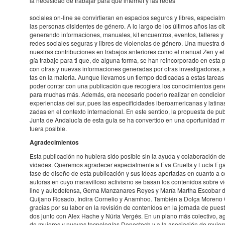
la nece­si­dad de traba­jar para que inter­net y las redes
soci­a­les on-line se convir­ti­e­ran en espa­cios segu­ros y libres, espe­ci­a
las perso­nas disi­den­tes de género. A lo largo de los últi­mos años las cib
gene­rando infor­ma­ci­o­nes, manu­a­les, kit encu­en­tros, even­tos, talle­res
redes soci­a­les segu­ras y libres de violen­cias de género. Una mues­tra de
nues­tras contri­bu­ci­o­nes en traba­jos ante­ri­o­res como el manual Zen y e
gía trabaje para ti que, de alguna forma, se han rein­cor­po­rado en esta pu
con otras y nuevas infor­ma­ci­o­nes gene­ra­das por otras inves­ti­ga­do­ras, act
tas en la mate­ria. Aunque lleva­mos un tiempo dedi­ca­das a estas tareas r
poder contar con una publi­ca­ción que reco­gi­era los cono­ci­mi­en­tos gene
para muchas más. Además, era nece­sa­rio poderlo reali­zar en condi­ci­o­
expe­ri­en­cias del sur, pues las espe­ci­fi­ci­da­des ibero­a­me­ri­ca­nas y lati­n
za­das en el contexto inter­na­ci­o­nal. En este sentido, la propu­esta de pub
Junta de Anda­lu­cía de esta guía se ha conver­tido en una opor­tu­ni­dad 
fuera posi­ble.
Agra­de­ci­mi­en­tos
Esta publi­ca­ción no hubi­era sido posi­ble sin la ayuda y cola­bo­ra­ción de
vi­da­des. Quere­mos agra­de­cer espe­ci­al­mente a Eva Cruells y Lucía Ega
fase de diseño de esta publi­ca­ción y sus ideas apor­ta­das en cuanto a c
auto­ras en cuyo mara­vi­lloso acti­vismo se basan los conte­ni­dos sobre 
line y auto­de­fensa, Gema Manza­na­res Reyes y María Martha Esco­bar 
Quijano Rosado, Indira Corne­lio y Anam­hoo. También a Dolça Moreno 
gracias por su labor en la revi­sión de conte­ni­dos en la jornada de pue
dos junto con Alex Hache y Núria Vergés. En un plano más colec­tivo, agra
de muje­res y nuevas tecno­lo­gías Dones­tech y a la asoci­a­ción de muje­res