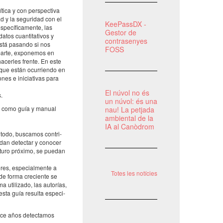
tica y con pers­pec­tiva
ad y la segu­ri­dad con el
KeePassDX -
e­cí­fi­ca­mente, las
Gestor de
os cuan­ti­ta­ti­vos y
contrasenyes
ué está pasando si nos
FOSS
arte, expo­ne­mos en
hacer­les frente. En este
 que están ocur­ri­endo en
nes e inici­a­ti­vas para
El núvol no és
s.
un núvol: és una
én como guía y manual
nau! La petjada
ambiental de la
IA al Canòdrom
 todo, busca­mos contri­
dan detec­tar y cono­cer
futuro próximo, se puedan
­res, espe­ci­al­mente a
Totes les notícies
e de forma creci­ente se
 utili­zado, las auto­rías,
 esta guía resulta espe­ci­
hace años detec­ta­mos