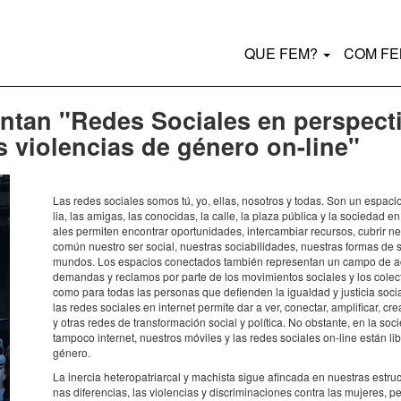
Main
QUE FEM?
COM F
navigation
ntan "Redes Sociales en perspecti
s violencias de género on-line"
Las redes soci­a­les somos tú, yo, ellas, noso­tros y todas. Son un espa­cio 
lia, las amigas, las cono­ci­das, la calle, la plaza pública y la soci­e­dad e
a­les permi­ten encon­trar opor­tu­ni­da­des, inter­cam­biar recur­sos, cubrir 
común nues­tro ser social, nues­tras soci­a­bi­li­da­des, nues­tras formas de 
mundos. Los espa­cios conec­ta­dos también repre­sen­tan un campo de acc
deman­das y recla­mos por parte de los movi­mi­en­tos soci­a­les y los colec­
como para todas las perso­nas que defi­en­den la igual­dad y justi­cia soc
las redes soci­a­les en inter­net permite dar a ver, conec­tar, ampli­fi­car, cr
y otras redes de trans­for­ma­ción social y polí­tica. No obstante, en la soci
tampoco inter­net, nues­tros móvi­les y las redes soci­a­les on-line están li
género.
La iner­cia hete­ro­pa­tri­ar­cal y machista sigue afin­cada en nues­tras estr
nas dife­ren­cias, las violen­cias y discri­mi­na­ci­o­nes contra las muje­res, p