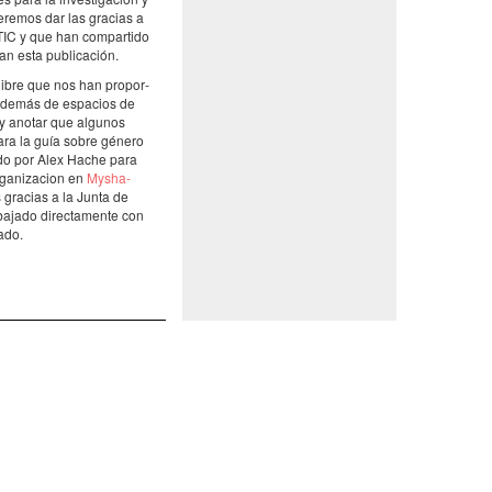
uere­mos dar las gracias a
as TIC y que han compar­tido
an esta publi­ca­ción.
a libre que nos han propor­
o, además de espa­cios de
er y anotar que algu­nos
 para la guía sobre género
nado por Alex Hache para
ga­ni­za­cion en
Mysha­
 gracias a la Junta de
aba­jado direc­ta­mente con
dado.