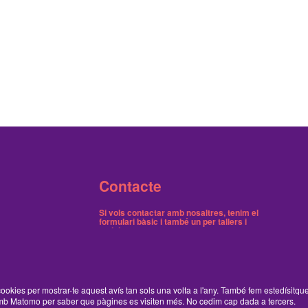
Contacte
Si vols contactar amb nosaltres, tenim el
formulari bàsic
i també
un per tallers i
activitats
.
Butlletins
Tenim dos butlletins, un trimestral de notícies i
ookies per mostrar-te aquest avís tan sols una volta a l'any. També fem estedísitqu
un on avisem dels tallers gratuïts.
Ací pots
b Matomo per saber que pàgines es visiten més. No cedim cap dada a tercers.