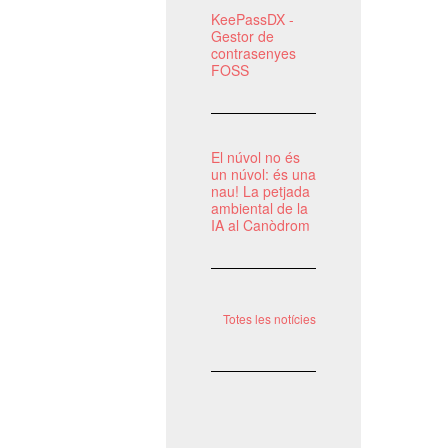
KeePassDX -
Gestor de
contrasenyes
FOSS
El núvol no és
un núvol: és una
nau! La petjada
ambiental de la
IA al Canòdrom
Totes les notícies