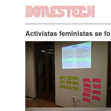
Vés
al
contingut
Activistas feministas se f
Imatge
Imatge