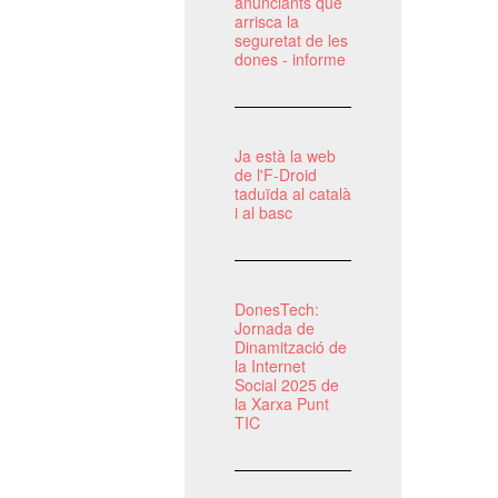
anunciants que
arrisca la
seguretat de les
dones - informe
Ja està la web
de l'F-Droid
taduïda al català
i al basc
DonesTech:
Jornada de
Dinamització de
la Internet
Social 2025 de
la Xarxa Punt
TIC