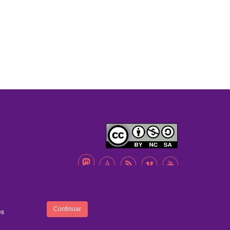
A
B
C
D
ENTRA
FOOTER
Continuar
es