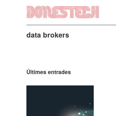
Vés
al
contingut
data brokers
Últi­mes entra­des