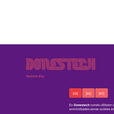
Terminis d'ús
[ca]
[es]
[en]
En
Donestech
només utilitzem c
anonimitzades sense cookies am