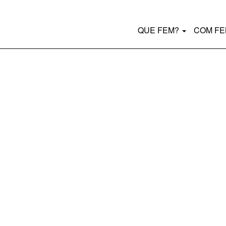
Main
QUE FEM?
COM F
navigation