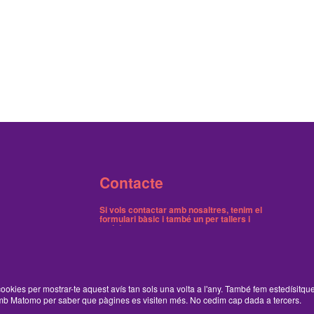
Contacte
Si vols contactar amb nosaltres, tenim el
formulari bàsic
i també
un per tallers i
activitats
.
Butlletins
Tenim dos butlletins, un trimestral de notícies i
ookies per mostrar-te aquest avís tan sols una volta a l'any. També fem estedísitqu
un on avisem dels tallers gratuïts.
Ací pots
b Matomo per saber que pàgines es visiten més. No cedim cap dada a tercers.
inscriure't o cancel·lar-ne la subscripció
.