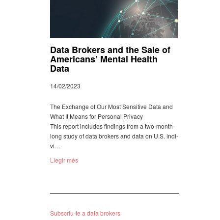
Data Brokers and the Sale of
Americans’ Mental Health
Data
14/02/2023
The Exchange of Our Most Sensi­tive Data and
What It Means for Perso­nal Privacy
This report inclu­des findings from a two-month-
long study of data brokers and data on U.S. indi­
vi…
Llegir més
Subscriu-te a data brokers