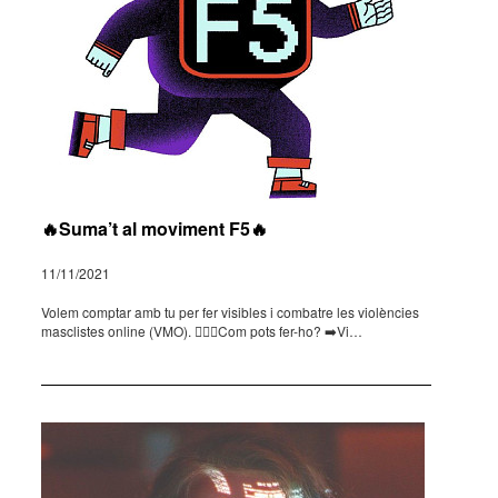
🔥Suma’t al moviment F5🔥
11/11/2021
Volem comp­tar amb tu per fer visi­bles i comba­tre les violèn­cies
masclis­tes online (VMO). 🤷🏽‍♀️­Com pots fer-ho? ➡️Vi…