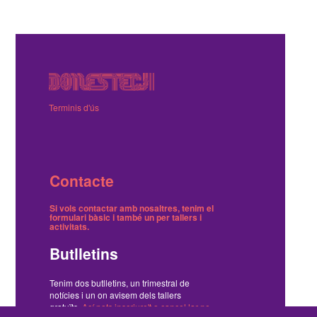
Terminis d'ús
Contacte
Si vols contactar amb nosaltres, tenim el
formulari bàsic
i també
un per tallers i
activitats
.
Butlletins
Tenim dos butlletins, un trimestral de
notícies i un on avisem dels tallers
gratuïts.
Ací pots inscriure't o cancel·lar-ne