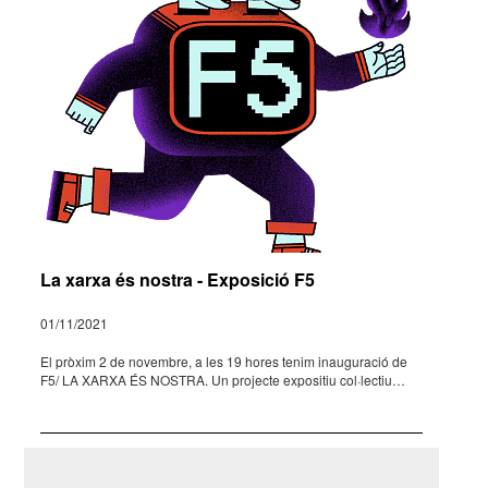
La xarxa és nostra - Exposició F5
01/11/2021
El pròxim 2 de novem­bre, a les 19 hores tenim inau­gu­ra­ció de
F5/ LA XARXA ÉS NOSTRA. Un projecte expo­si­tiu col·­lec­tiu…