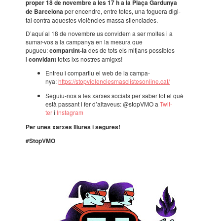
proper 18 de novem­bre a les 17 h a la Plaça Gardu­nya
de Barce­lona
per encen­dre, entre totes, una foguera digi­
tal contra aques­tes violèn­cies massa silen­ci­a­des.
D’aquí al 18 de novem­bre us convi­dem a ser moltes i a
sumar-vos a la campa­nya en la mesura que
pugueu:
compar­tint-la
des de tots els mitjans possi­bles
i
convi­dant
totxs lxs nostres amigxs!
Entreu i compar­tiu el web de la campa­
nya:
https://stop­vi­o­len­ci­es­mas­clis­te­son­line.cat/
Seguiu-nos a les xarxes soci­als per saber tot el què
està passant i fer d’al­ta­veus: @stopVMO a
Twit­
ter
i
Insta­gram
Per unes xarxes lliu­res i segu­res!
#StopVMO