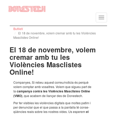
Vés
al
Toggle
contingut
navigatio
Butlletí
El 18 de novembre, volem cremar amb tu les Violències
Masclistes Online!
El 18 de novembre, volem
cremar amb tu les
Violències Masclistes
Online!
Compa­nyes, Si rebeu aquest correu/noti­cia és perquè
volem comp­tar amb vosal­tres. Volem que sigueu part de
la
campa­nya contra les Violèn­cies Masclis­tes Online
(VMO)
, que acabem de llan­çar des de Dones­tech.
Per fer visi­bles les violèn­cies digi­tals que moltes patim i
per denun­ciar que el que passa a la panta­lla té conse­
qüèn­cies reals sobre les nostres vides. Us espe­rem
el