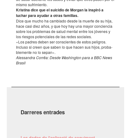
mismo sufri­miento.
Kris­tina dice que el suicidio de Morgan la inspiró a
luchar para ayudar a otras fami­lias.
Dice que mucho ha cambiado desde la muerte de su hija,
hace casi diez años, y que hoy hay una mayor concien­cia
sobre los proble­mas de salud mental entre los jóve­nes y
los ries­gos poten­cia­les de las redes socia­les.
«Los padres deben ser cons­cien­tes de estos peli­gros.
Incluso si creen que saben lo que hacen sus hijos, proba­
ble­mente no lo sepan».
Alessan­dra Corrêa: Desde Washin­gton para a BBC News
Brasil
Darreres entrades
Les dades de l'aplicació de seguiment