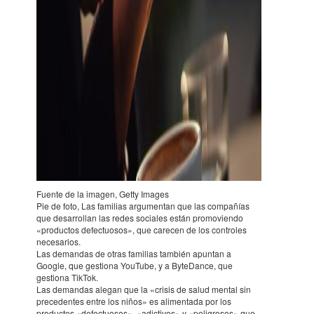
Fuente de la imagen, Getty Images
Pie de foto, Las fami­lias argu­men­tan que las compa­ñías
que desa­rro­llan las redes socia­les están promo­viendo
«produc­tos defec­tuo­sos», que care­cen de los contro­les
nece­sa­rios.
Las deman­das de otras fami­lias también apun­tan a
Google, que gestiona YouTube, y a Byte­Dance, que
gestiona TikTok.
Las deman­das alegan que la «crisis de salud mental sin
prece­den­tes entre los niños» es alimen­tada por los
produc­tos «defec­tuo­sos», «adic­ti­vos» y «peli­gro­sos» que