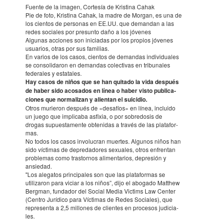
Fuente de la imagen, Cortesía de Kris­tina Cahak
Pie de foto, Kris­tina Cahak, la madre de Morgan, es una de
los cien­tos de perso­nas en EE.UU. que deman­dan a las
redes socia­les por presunto daño a los jóve­nes
Algu­nas accio­nes son inicia­das por los propios jóve­nes
usua­rios, otras por sus fami­lias.
En varios de los casos, cien­tos de deman­das individua­les
se conso­li­da­ron en deman­das colec­ti­vas en tribu­na­les
fede­ra­les y esta­ta­les.
Hay casos de niños que se han quitado la vida después
de haber sido acosa­dos ​​en línea o haber visto publi­ca­
cio­nes que norma­li­zan y alien­tan el suicidio.
Otros murie­ron después de «desa­fíos» en línea, incluido
un juego que impli­caba asfi­xia, o por sobre­do­sis de
drogas supues­ta­mente obte­ni­das a través de las plata­for­
mas.
No todos los casos invo­lu­c­ran muer­tes. Algu­nos niños han
sido vícti­mas de depre­da­do­res sexua­les, otros enfren­tan
proble­mas como tras­tor­nos alimen­ta­rios, depre­sión y
ansie­dad.
"Los alega­tos prin­cipa­les son que las plata­for­mas se
utiliza­ron para viciar a los niños”, dijo el abogado Matthew
Berg­man, funda­dor del Social Media Victims Law Center
(Centro Jurídico para Vícti­mas de Redes Socia­les), que
repre­senta a 2,5 millo­nes de clien­tes en proce­sos judi­cia­
les.