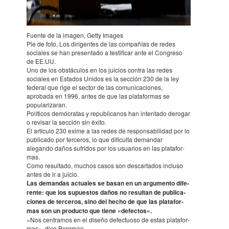
Fuente de la imagen, Getty Images
Pie de foto, Los dirigen­tes de las compa­ñías de redes
socia­les se han presen­tado a testi­fi­car ante el Congreso
de EE.UU.
Uno de los obstáculos en los juicios contra las redes
socia­les en Esta­dos Unidos es la sección 230 de la ley
fede­ral que rige el sector de las comu­ni­ca­cio­nes,
aprobada en 1996, antes de que las plata­for­mas se
popula­riza­ran.
Políti­cos demó­c­ra­tas y repu­bli­ca­nos han inten­tado derogar
o revi­sar la sección sin éxito.
El artículo 230 exime a las redes de respon­sa­bi­li­dad por lo
publi­cado por terce­ros, lo que difi­culta deman­dar
alegando daños sufri­dos por los usua­rios en las plata­for­
mas.
Como resul­tado, muchos casos son descar­ta­dos incluso
antes de ir a juicio.
Las deman­das actua­les se basan en un argu­mento dife­
rente: que los supues­tos daños no resul­tan de publi­ca­
cio­nes de terce­ros, sino del hecho de que las plata­for­
mas son un producto que tiene «defec­tos».
«Nos centra­mos en el diseño defec­tuoso de estas plata­for­
mas», dice Berg­man.