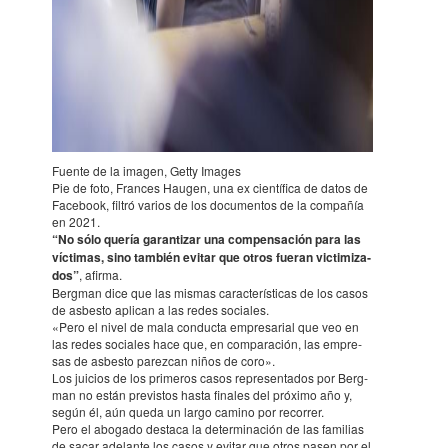
Fuente de la imagen, Getty Images
Pie de foto, Fran­ces Haugen, una ex cien­tífica de datos de
Facebook, filtró varios de los docu­men­tos de la compa­ñía
en 2021.
“No sólo quería garan­tizar una compen­sación para las
vícti­mas, sino también evitar que otros fueran victi­miza­
dos”
, afirma.
Berg­man dice que las mismas carac­te­rís­ti­cas de los casos
de asbesto apli­can a las redes socia­les.
«Pero el nivel de mala conducta empre­sa­rial que veo en
las redes socia­les hace que, en compa­ra­ción, las empre­
sas de asbesto parez­can niños de coro».
Los juicios de los prime­ros casos repre­sen­ta­dos por Berg­
man no están previs­tos hasta fina­les del próximo año y,
según él, aún queda un largo camino por reco­rrer.
Pero el abogado destaca la deter­mi­na­ción de las fami­lias
de sacar adelante los casos y evitar que otros pasen por el