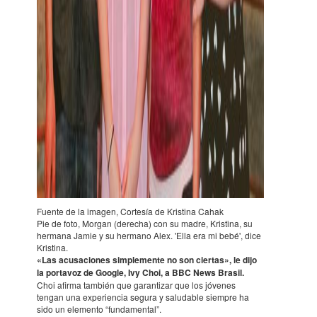
Fuente de la imagen, Cortesía de Kris­tina Cahak
Pie de foto, Morgan (dere­cha) con su madre, Kris­tina, su
hermana Jamie y su hermano Alex. 'Ella era mi bebé', dice
Kris­tina.
«Las acusacio­nes simple­mente no son cier­tas», le dijo
la portavoz de Google, Ivy Choi, a BBC News Brasil.
Choi afirma también que garan­tizar que los jóve­nes
tengan una expe­rien­cia segura y salu­da­ble siem­pre ha
sido un elemento “funda­men­tal”.