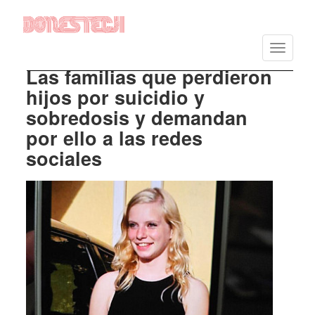
Skip
to
Toggle
main
navigatio
content
Las familias que perdieron
hijos por suicidio y
sobredosis y demandan
por ello a las redes
sociales
Imagen