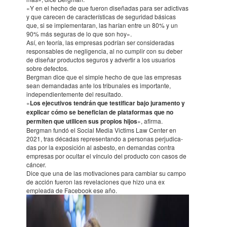
«Y en el hecho de que fueron diseña­das para ser adic­ti­vas
y que care­cen de carac­te­rís­ti­cas de seguri­dad bási­cas
que, si se imple­men­ta­ran, las harían entre un 80% y un
90% más seguras de lo que son hoy».
Así, en teoría, las empre­sas podrían ser conside­ra­das
respon­sa­bles de negli­gen­cia, al no cumplir con su deber
de diseñar produc­tos seguros y adver­tir a los usua­rios
sobre defec­tos.
Berg­man dice que el simple hecho de que las empre­sas
sean deman­da­das ante los tribu­na­les es impor­tante,
indepen­dien­te­mente del resul­tado.
«
Los ejecuti­vos tendrán que testi­fi­car bajo jura­mento y
expli­car cómo se benefi­cian de plata­for­mas que no
permiten que utili­cen sus propios hijos
», afirma.
Berg­man fundó el Social Media Victims Law Center en
2021, tras déca­das repre­sen­tando a perso­nas perjudi­ca­
das por la expo­si­ción al asbesto, en deman­das contra
empre­sas por ocul­tar el vínculo del producto con casos de
cáncer.
Dice que una de las moti­va­cio­nes para cambiar su campo
de acción fueron las revela­cio­nes que hizo una ex
empleada de Facebook ese año.