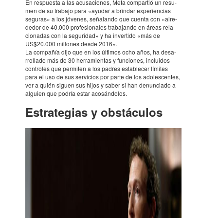
En respuesta a las acusacio­nes, Meta compar­tió un resu­
men de su trabajo para «ayudar a brin­dar expe­rien­cias
seguras» a los jóve­nes, seña­lando que cuenta con «alre­
de­dor de 40.000 profe­sio­na­les trabajando en áreas rela­
cio­na­das con la seguri­dad» y ha inver­tido «más de
US$20.000 millo­nes desde 2016».
La compa­ñía dijo que en los últi­mos ocho años, ha desa­
rro­llado más de 30 herra­mien­tas y funcio­nes, inclui­dos
contro­les que permiten a los padres esta­ble­cer límites
para el uso de sus servi­cios por parte de los adoles­cen­tes,
ver a quién siguen sus hijos y saber si han denun­ciado a
alguien que podría estar acosán­do­los.
Estra­te­gias y obstáculos