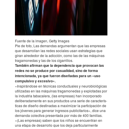
Fuente de la imagen, Getty Images
Pie de foto, Las deman­das argu­men­tan que las empre­sas
que desa­rro­llan las redes socia­les usan estra­te­gias que
giran alre­de­dor de la adic­ción, como las de las máqui­nas
traga­mo­ne­das y las de los ciga­rri­llos.
También afir­man que la depen­den­cia que provo­can las
redes no se produce por casua­li­dad, sino de forma
inten­cio­nada, ya que fueron diseña­das para un «uso
compul­sivo y exce­sivo».
«Inspi­rán­dose en técni­cas conduc­tua­les y neurobio­lógi­cas
utiliza­das en las máqui­nas traga­mo­ne­das y explota­das por
la indus­tria taba­ca­lera, (las empre­sas) han incor­po­rado
delibe­ra­da­mente en sus produc­tos una serie de carac­te­rís­
ti­cas de diseño desti­na­das a maximizar la parti­cipa­ción de
los jóve­nes para gene­rar ingre­sos publi­cita­rios», dice una
demanda colec­tiva presen­tada por más de 400 fami­lias.
«(Las empre­sas) saben que los niños se encuen­tran en
una etapa de desa­rro­llo que los deja parti­cular­mente