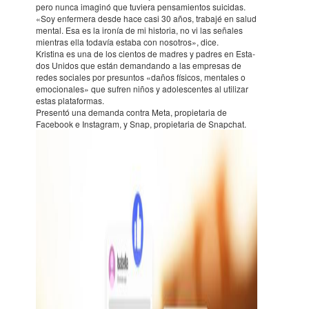
pero nunca imaginó que tuviera pensa­mien­tos suici­das.
«Soy enfer­mera desde hace casi 30 años, trabajé en salud
mental. Esa es la ironía de mi historia, no vi las seña­les
mien­tras ella todavía estaba con noso­t­ros», dice.
Kris­tina es una de los cien­tos de madres y padres en Esta­
dos Unidos que están deman­dando a las empre­sas de
redes socia­les por presun­tos «daños físi­cos, menta­les o
emocio­na­les» que sufren niños y adoles­cen­tes al utilizar
estas plata­for­mas.
Presentó una demanda contra Meta, propie­ta­ria de
Facebook e Instagram, y Snap, propie­ta­ria de Snap­chat.