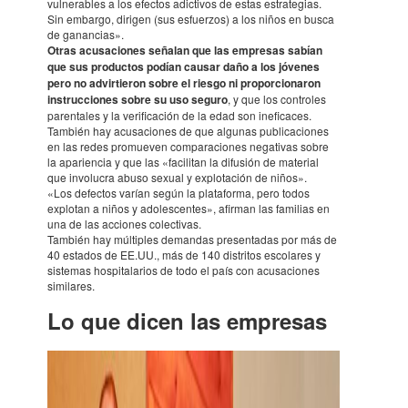
vulne­ra­bles a los efec­tos adic­ti­vos de estas estra­te­gias.
Sin embargo, dirigen (sus esfuer­zos) a los niños en busca
de ganan­cias».
Otras acusacio­nes seña­lan que las empre­sas sabían
que sus produc­tos podían causar daño a los jóve­nes
pero no advir­tie­ron sobre el riesgo ni propor­cio­na­ron
instruc­cio­nes sobre su uso seguro
, y que los contro­les
paren­ta­les y la verifi­ca­ción de la edad son inefi­ca­ces.
También hay acusacio­nes de que algu­nas publi­ca­cio­nes
en las redes promueven compa­ra­cio­nes nega­ti­vas sobre
la aparien­cia y que las «faci­litan la difu­sión de mate­rial
que invo­lu­cra abuso sexual y explota­ción de niños».
«Los defec­tos varían según la plata­forma, pero todos
explotan a niños y adoles­cen­tes», afir­man las fami­lias en
una de las accio­nes colec­ti­vas.
También hay múlti­ples deman­das presen­ta­das por más de
40 esta­dos de EE.UU., más de 140 distritos esco­la­res y
siste­mas hospita­la­rios de todo el país con acusacio­nes
simi­la­res.
Lo que dicen las empre­sas