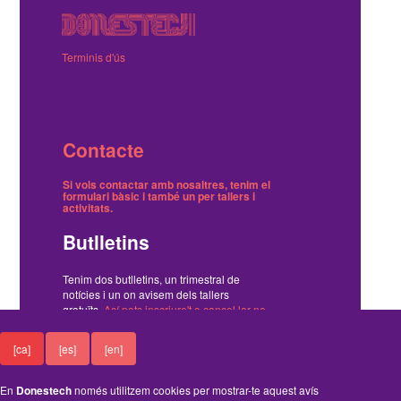
Terminis d'ús
Contacte
Si vols contactar amb nosaltres, tenim el
formulari bàsic
i també
un per tallers i
activitats
.
Butlletins
Tenim dos butlletins, un trimestral de
notícies i un on avisem dels tallers
gratuïts.
Ací pots inscriure't o cancel·lar-ne
la subscripció
.
[ca]
[es]
[en]
Funciona amb el Drupal
En
Donestech
només utilitzem cookies per mostrar-te aquest avís