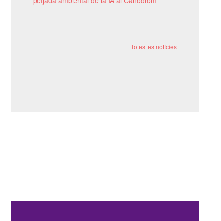
petjada ambiental de la IA al Canòdrom
Totes les notícies