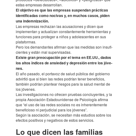
estas empre­sas desa­rro­llan.
El obje­tivo es que las empre­sas suspen­dan prác­ti­cas
iden­ti­fi­ca­das como nocivas y, en muchos casos, piden
una indem­niza­ción.
Las empre­sas recha­zan las acusacio­nes y dicen que
imple­men­tan y actua­li­zan cons­tante­mente herra­mien­tas y
funcio­nes para prote­ger a niños y adoles­cen­tes en sus
plata­for­mas.
Pero los deman­dan­tes afir­man que las medi­das son insufi­
cien­tes y están mal super­vi­sa­das.
Existe gran preo­cupa­ción por el tema en EE.UU., dados
los altos índi­ces de ansie­dad y depre­sión entre los jóve­
nes.
El año pasado, el portavoz de salud pública del gobierno
advir­tió que si bien las redes podrían tener benefi­cios,
también podrían plan­tear ries­gos para la salud mental de
los jóve­nes.
Las inves­ti­ga­cio­nes no ofre­cen pruebas concluyen­tes, y la
propia Asocia­ción Esta­do­u­nidense de Psico­logía afirma
que “el uso de las redes socia­les no es inhe­ren­te­mente
benefi­cioso ni perjudi­cial para los jóve­nes”.
Según la asocia­ción, se nece­sitan más estudios sobre los
efec­tos positi­vos y nega­ti­vos de estos servi­cios.
Lo que dicen las fami­lias