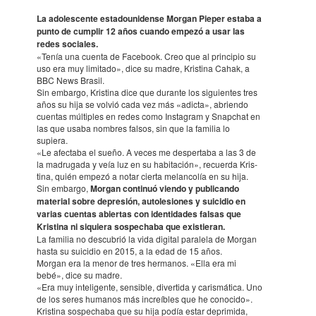
La adoles­cente esta­do­u­nidense Morgan Pieper estaba a
punto de cumplir 12 años cuando empezó a usar las
redes socia­les.
«Tenía una cuenta de Facebook. Creo que al prin­cipio su
uso era muy limitado», dice su madre, Kris­tina Cahak, a
BBC News Brasil.
Sin embargo, Kris­tina dice que durante los siguien­tes tres
años su hija se volvió cada vez más «adicta», abriendo
cuen­tas múlti­ples en redes como Instagram y Snap­chat en
las que usaba nombres falsos, sin que la fami­lia lo
supiera.
«Le afec­taba el sueño. A veces me desper­taba a las 3 de
la madrugada y veía luz en su habita­ción», recuerda Kris­
tina, quién empezó a notar cierta melan­co­lía en su hija.
Sin embargo,
Morgan conti­nuó viendo y publi­cando
mate­rial sobre depre­sión, auto­le­sio­nes y suicidio en
varias cuen­tas abier­tas con iden­ti­da­des falsas que
Kris­tina ni siquiera sospe­chaba que exis­tie­ran.
La fami­lia no descu­brió la vida digital para­lela de Morgan
hasta su suicidio en 2015, a la edad de 15 años.
Morgan era la menor de tres herma­nos. «Ella era mi
bebé», dice su madre.
«Era muy inteli­gente, sensible, diver­tida y caris­má­tica. Uno
de los seres huma­nos más increíbles que he cono­cido».
Kris­tina sospe­chaba que su hija podía estar deprimida,