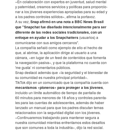
«En cola­bo­ra­ción con exper­tos en juven­tud, salud mental
y pater­ni­dad, crea­mos servi­cios y políti­cas para propor­cio­
nar a los jóve­nes expe­rien­cias apro­pia­das para su edad y
a los padres contro­les sóli­dos», afirma la portavoz.
A su vez,
Snap afirmó en una nota a BBC News Brasil
que "Snap­chat fue diseñado inten­cio­nal­mente para ser
dife­rente de las redes socia­les tradi­cio­na­les, con un
enfoque en ayudar a los Snap­cha­tters
(usua­rios) a
comu­ni­carse con sus amigos cerca­nos".
La compa­ñía señaló como ejem­plo de ello el hecho de
que, al abrirse, la apli­ca­ción dirige al usua­rio a una
cámara, «en lugar de un feed de conte­ni­dos que fomenta
la nave­ga­ción pasiva», y que la plata­forma no cuenta con
'me gusta’ ni comen­ta­rios públi­cos.
Snap destacó además que «la seguri­dad y el bien­es­tar de
su comu­ni­dad es nues­tra prin­cipal prio­ri­dad».
TikTok dijo en un comu­ni­cado que la compa­ñía cuenta con
meca­nis­mos «pione­ros» para prote­ger a los jóve­nes
,
incluido un límite automá­tico de tiempo de panta­lla de
60 minutos para meno­res de 18 años y contro­les paren­ta­
les para las cuen­tas de adoles­cen­tes, además de haber
lanzado un manual para que los padres discutan temas
rela­cio­na­dos con la seguri­dad digital con los jóve­nes.
«Conti­nua­re­mos trabajando para mante­ner segura a
nues­tra comu­ni­dad mien­tras enfren­ta­mos estos desa­fíos
que son comu­nes a toda la indus­tria», dijo la red social.