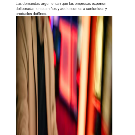
Las deman­das argu­men­tan que las empre­sas expo­nen
delibe­ra­da­mente a niños y adoles­cen­tes a conte­ni­dos y
produc­tos dañi­nos.